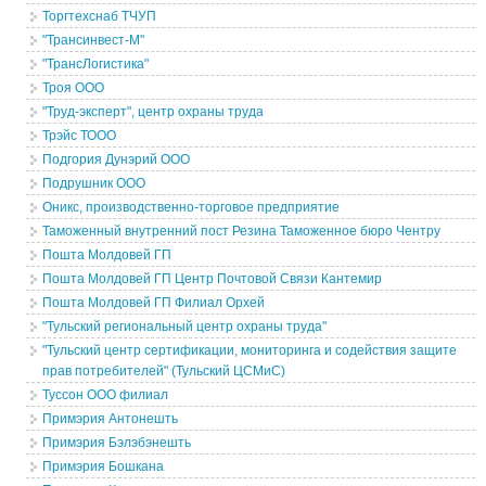
Торгтехснаб ТЧУП
"Трансинвест-М"
"ТрансЛогистика"
Троя ООО
"Труд-эксперт", центр охраны труда
Трэйс ТООО
Подгория Дунэрий ООО
Подрушник ООО
Оникс, производственно-торговое предприятие
Таможенный внутренний пост Резина Таможенное бюро Чентру
Пошта Молдовей ГП
Пошта Молдовей ГП Центр Почтовой Связи Кантемир
Пошта Молдовей ГП Филиал Орхей
"Тульский региональный центр охраны труда"
"Тульский центр сертификации, мониторинга и содействия защите
прав потребителей" (Тульский ЦСМиС)
Туссон ООО филиал
Примэрия Антонешть
Примэрия Бэлэбэнешть
Примэрия Бошкана