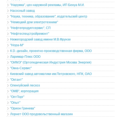
"Наружка", цех наружной рекламы, ИП Бенуа М.И.
Насосный завод
"Наука, техника, образование", издательский центр
"Немецкий дом электротехники"
"Нефтепродуктсервис", СП
"Нефтеспецстройремонт"
Нижегородский завод имени М.В.Фрунзе
"Нора-М"
К.D.-дизайн, проектно-производственная фирма, ООО
Ларимар-Плюс ООО
"ОИМЭ" (Ортопедическая Индустрия Москва Энергия)
"Окна-Сервис"
Киевский завод автоматики им.Петровского, НПК, ОАО
"Октант"
Оленгуйский лесхоз
"ОМВ", корпорация
"ОптТорг"
"Опыт"
"Орион Гринева"
Лорнет ООО продовольственный магазин