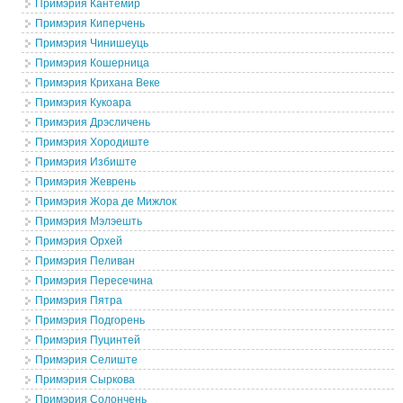
Примэрия Кантемир
Примэрия Киперчень
Примэрия Чинишеуць
Примэрия Кошерница
Примэрия Крихана Веке
Примэрия Кукоара
Примэрия Дрэсличень
Примэрия Хородиште
Примэрия Избиште
Примэрия Жеврень
Примэрия Жора де Мижлок
Примэрия Мэлэешть
Примэрия Орхей
Примэрия Пеливан
Примэрия Пересечина
Примэрия Пятра
Примэрия Подгорень
Примэрия Пуцинтей
Примэрия Селиште
Примэрия Сыркова
Примэрия Солончень