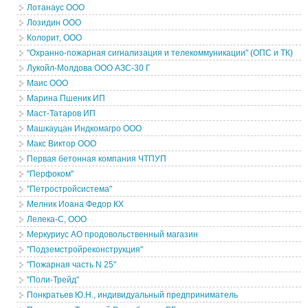
Лотанаус ООО
Лозидин ООО
Колорит, ООО
"Охранно-пожарная сигнализация и телекоммуникации" (ОПС и ТК)
Лукойл-Молдова ООО АЗС-30 Г
Маис ООО
Марина Пшеник ИП
Маст-Татаров ИП
Машкауцан Индкомагро ООО
Макс Виктор ООО
Первая бетонная компания ЧТПУП
"Перфоком"
"Петростройсистема"
Мелник Иоана Федор КХ
Лелека-С, ООО
Меркуриус АО продовольственный магазин
"Подземстройреконструкция"
"Пожарная часть N 25"
"Поли-Трейд"
Понкратьев Ю.Н., индивидуальный предприниматель