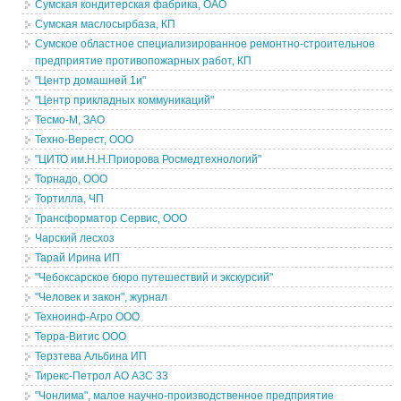
Сумская кондитерская фабрика, ОАО
Сумская маслосырбаза, КП
Сумское областное специализированное ремонтно-строительное
предприятие противопожарных работ, КП
"Центр домашней 1и"
"Центр прикладных коммуникаций"
Тесмо-М, ЗАО
Техно-Верест, ООО
"ЦИТО им.Н.Н.Приорова Росмедтехнологий"
Торнадо, ООО
Тортилла, ЧП
Трансформатор Сервис, ООО
Чарский лесхоз
Тарай Ирина ИП
"Чебоксарское бюро путешествий и экскурсий"
"Человек и закон", журнал
Техноинф-Агро ООО
Терра-Витис ООО
Терзтева Альбина ИП
Тирекс-Петрол АО АЗС 33
"Чонлима", малое научно-производственное предприятие