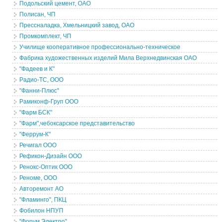
Подольский цемент, ОАО
Полисан, ЧП
Прессналадка, Хмельницкий завод, ОАО
Промкомплект, ЧП
Училище кооперативное профессионально-техническое
Фабрика художественных изделий Мила Верхнедвинская ОАО
"Фадеев и К"
Радио-ТС, ООО
"Фанни-Плюс"
Рамиконф-Груп ООО
"Фарм БСК"
"Фарм",чебоксарское представительство
"Феррум-К"
Речигал ООО
Рефикон-Дизайн ООО
Ренокс-Оптик ООО
Реноме, ООО
Авторемонт АО
"Фламинго", ПКЦ
Фобилон НПУП
"Форум Электро"