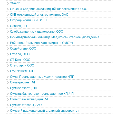
"Хлеб"
СИОМИ-Холдинг, Хмельницкий хлебокомбинат, ООО
СКБ медицинской электротехники, ОАО
Скородинский Ю.И., ФЛП
Славия, ЧП
Слобожанщина, издательство, ООО
Психиатрическая больница Медико-санитарное учреждение
Районная Больница Кантемирская ОМСУч.
Содействие, ООО
Стрела, ООО
СТ-Комп ООО
Стеллария ООО
Стинжинел ООО
Сумы-Промышленные услуги, частное НПП
Сумы-респект, ЧП
Сумызапчасть, ЧП
Сумырыба, торгово-промышленное КП, ЧП
Сумытрансэкспедиция, ЧП
Сумыхозтовары, ЗАО
Сумский национальный аграрный университет