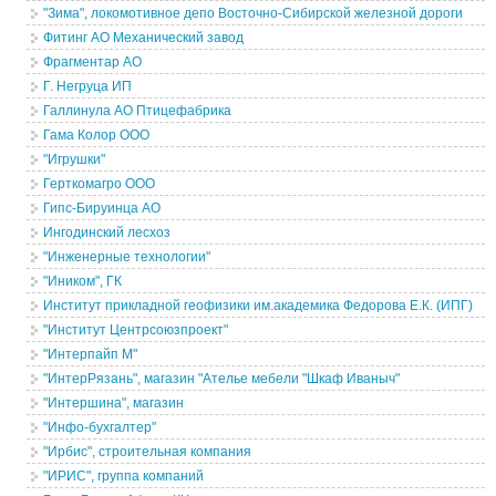
"Зима", локомотивное депо Восточно-Сибирской железной дороги
Фитинг АО Механический завод
Фрагментар АО
Г. Негруца ИП
Галлинула АО Птицефабрика
Гама Колор ООО
"Игрушки"
Герткомагро ООО
Гипс-Бируинца АО
Ингодинский лесхоз
"Инженерные технологии"
"Иником", ГК
Институт прикладной геофизики им.академика Федорова Е.К. (ИПГ)
"Институт Центрсоюзпроект"
"Интерпайп М"
"ИнтерРязань", магазин "Ателье мебели "Шкаф Иваныч"
"Интершина", магазин
"Инфо-бухгалтер"
"Ирбис", строительная компания
"ИРИС", группа компаний