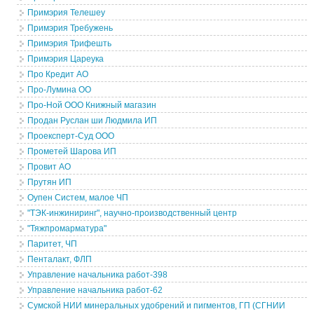
Примэрия Телешеу
Примэрия Требужень
Примэрия Трифешть
Примэрия Цареука
Про Кредит АО
Про-Лумина ОО
Про-Ной ООО Книжный магазин
Продан Руслан ши Людмила ИП
Проексперт-Суд ООО
Прометей Шарова ИП
Провит АО
Прутян ИП
Оупен Систем, малое ЧП
"ТЭК-инжиниринг", научно-производственный центр
"Тяжпромарматура"
Паритет, ЧП
Пенталакт, ФЛП
Управление начальника работ-398
Управление начальника работ-62
Сумской НИИ минеральных удобрений и пигментов, ГП (СГНИИ