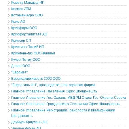
Комета Мандыш ИП
Космос-АТМ
Котоман-Агро ООО
Крио АО
Криофарм ООО
Криофертилитате АО
Крипсер СП
Кристина Палий ИП
Криулень-газ ООО Филиал
Кучер Петру ООО
Далан ООО
"Евромет"
Евронедвижимость 2002 ООО
"Евростиль-НН", прозводственная торговая фирма
Главное Управление Населения Офис Шолдэнешть
Главное Управление Гос. Охраны МВД РМ Отдел Гос. Охраны Сорока
Главное Управление Гражданского Состояния Офис Шолдэнешть
Главное Управление Регистрации Транспорта и Квалификации
Шолдэнешть
Друмурь Криулень АО
Эдалан Рубин ИП