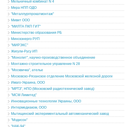
Мельничный комбинат N 4
Мера НПП ОДО
"Металлургпрокатмонтаж"
Мивит ООО
"МИЛТА ПКП ГИТ"
Министерство образования РБ
Минскэнерго РУП
"МИРЭКС"
Жигули-Русу ИП
"Монолит", научно-производственное объединение
Монтажно-строительное управление N 28
"Москвичка", ателье
Московско-Рязанское отделение Московской железной дороги
Имаго-Украина, ООО
"МРТЗ", НПО (Московский радиотехнический завод)
"МСМ Лимитед"
Инновационные технологии Украины, ООО
Интермедиаком, ООО
Мытищинский экспериментальный автомеханический завод
"Мэдисон"
"НАК-94"