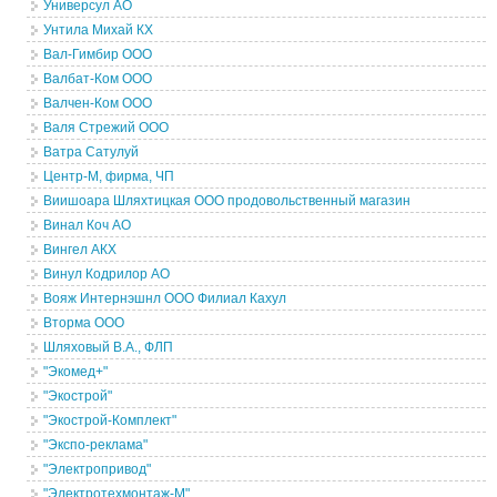
Универсул АО
Унтила Михай КХ
Вал-Гимбир ООО
Валбат-Ком ООО
Валчен-Ком ООО
Валя Стрежий ООО
Ватра Сатулуй
Центр-М, фирма, ЧП
Виишоара Шляхтицкая ООО продовольственный магазин
Винал Коч АО
Вингел АКХ
Винул Кодрилор АО
Вояж Интернэшнл ООО Филиал Кахул
Вторма ООО
Шляховый В.А., ФЛП
"Экомед+"
"Экострой"
"Экострой-Комплект"
"Экспо-реклама"
"Электропривод"
"Электротехмонтаж-М"