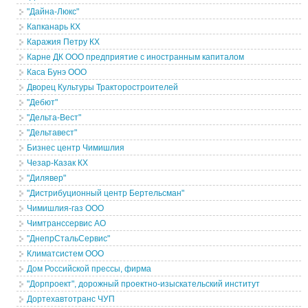
"Дайна-Люкс"
Капканарь КХ
Каражия Петру КХ
Карне ДК ООО предприятие с иностранным капиталом
Каса Бунэ ООО
Дворец Культуры Тракторостроителей
"Дебют"
"Дельта-Вест"
"Дельтавест"
Бизнес центр Чимишлия
Чезар-Казак КХ
"Дилявер"
"Дистрибуционный центр Бертельсман"
Чимишлия-газ ООО
Чимтранссервис АО
"ДнепрСтальСервис"
Климатсистем ООО
Дом Российской прессы, фирма
"Дорпроект", дорожный проектно-изыскательский институт
Дортехавтотранс ЧУП