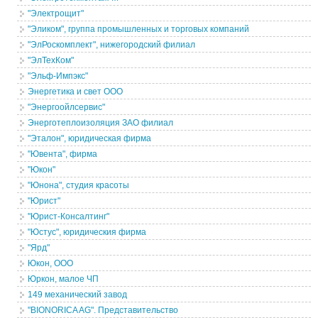
"Электрощит"
"Эликом", группа промышленных и торговых компаний
"ЭлРоскомплект", нижегородский филиал
"ЭлТехКом"
"Эльф-Импэкс"
Энергетика и свет ООО
"Энергоойлсервис"
Энерготеплоизоляция ЗАО филиал
"Эталон", юридическая фирма
"Ювента", фирма
"Юкон"
"Юнона", студия красоты
"Юрист"
"Юрист-Консалтинг"
"Юстус", юридическия фирма
"Ярд"
Юкон, ООО
Юркон, малое ЧП
149 механический завод
"BIONORICA AG". Представительство