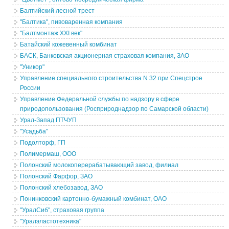
Балтийский лесной трест
"Балтика", пивоваренная компания
"Балтмонтаж XXI век"
Батайский кожевенный комбинат
БАСК, Банковская акционерная страховая компания, ЗАО
"Уникор"
Управление специального строительства N 32 при Спецстрое
России
Управление Федеральной службы по надзору в сфере
природопользования (Росприроднадзор по Самарской области)
Урал-Запад ПТЧУП
"Усадьба"
Подолторф, ГП
Полимермаш, ООО
Полонский молокоперерабатывающий завод, филиал
Полонский Фарфор, ЗАО
Полонский хлебозавод, ЗАО
Понинковский картонно-бумажный комбинат, ОАО
"УралСиб", страховая группа
"Уралэластотехника"