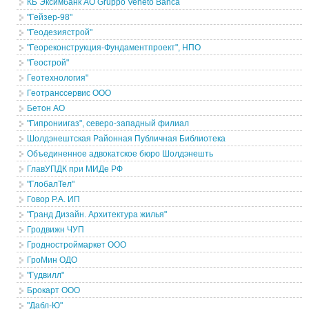
КБ Эксимбанк АО Gruppo Veneto Banca
"Гейзер-98"
"Геодезиястрой"
"Геореконструкция-Фундаментпроект", НПО
"Геострой"
Геотехнология"
Геотранссервис ООО
Бетон АО
"Гипрониигаз", северо-западный филиал
Шолдэнештская Районная Публичная Библиотека
Объединенное адвокатское бюро Шолдэнешть
ГлавУПДК при МИДе РФ
"ГлобалТел"
Говор Р.А. ИП
"Гранд Дизайн. Архитектура жилья"
Гродвижн ЧУП
Гродностроймаркет ООО
ГроМин ОДО
"Гудвилл"
Брокарт ООО
"Дабл-Ю"