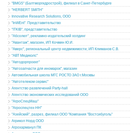
"BMGS" (Балтморгидрострой), филиал в Санкт-Петербурге
"HERBERT SMITH"
Innovative Research Solutions, ООО
"InWEnt". Представительство
"ITKIB", представительство
"Абсолют", рекламно-издательский холдинг
"Авантаж", магазин, ИП Кочмин Ю.И.
"Аверс", региональный центр недвижимости, ИП Климанов С.В.
"АВТ Медикэлс"
"Автодорпроект"
"Автозапчасти для иномарок", магазин
Автомобильная школа МГС РОСТО ЗАО г.Москвы
"Автотелеком сервис"
Агентство развлечений Party-hall
Агентство экономических исследований ООО
"АгроСпецМаш"
"Агроспецтех-НН"
"Азейский", разрез, филиал ООО "Компания "Востсибуголь"
Агрикол Норд ООО
Агрохарманул ПК