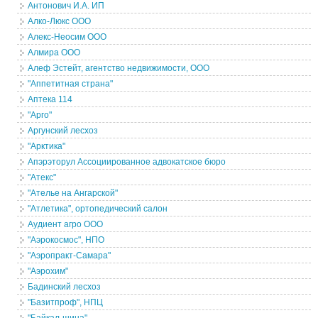
Антонович И.А. ИП
Алко-Люкс ООО
Алекс-Неосим ООО
Алмира ООО
Алеф Эстейт, агентство недвижимости, ООО
"Аппетитная страна"
Аптека 114
"Арго"
Аргунский лесхоз
"Арктика"
Апэрэторул Ассоциированное адвокатское бюро
"Атекс"
"Ателье на Ангарской"
"Атлетика", ортопедический салон
Аудиент агро ООО
"Аэрокосмос", НПО
"Аэропракт-Самара"
"Аэрохим"
Бадинский лесхоз
"Базитпроф", НПЦ