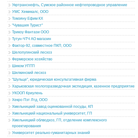
Укртранснефть, Сумское районное нефтепроводное управление
УМС Хемикалс, ООО
Томэяну Ефим КХ
"Чувашия Турист"
Трикоу Фантази ООО
Тутун-ЧТЧ АО магазин
Фактор-92, совместное ПКП, ООО
Шелопугинский лесхоз
Фермерское хозяйство
Шиком УПТП
Шилкинский лесхоз
"Шульце", юридическая консультативная фирма
Харьковская геологоразведочная экспедиция, казенное предприятие
УКООП Криулень
Хекро Пэт Лтд, ООО
Хмельницкий завод оцинкованной посуды, КП
Хмельницкий национальный университет, ГП
Хмельницкий облводхоз, ГП, отделение комплексного
проектирования
Университет реально-гуманитарных знаний