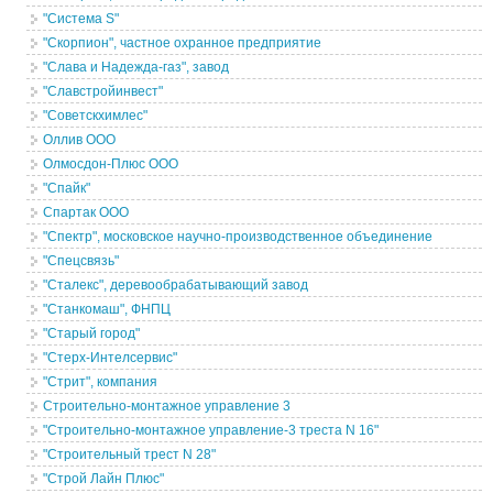
"Система S"
"Скорпион", частное охранное предприятие
"Слава и Надежда-газ", завод
"Славстройинвест"
"Советскхимлес"
Оллив ООО
Олмосдон-Плюс ООО
"Спайк"
Спартак ООО
"Спектр", московское научно-производственное объединение
"Спецсвязь"
"Сталекс", деревообрабатывающий завод
"Станкомаш", ФНПЦ
"Старый город"
"Стерх-Интелсервис"
"Стрит", компания
Строительно-монтажное управление 3
"Строительно-монтажное управление-3 треста N 16"
"Строительный трест N 28"
"Строй Лайн Плюс"