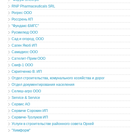
RNP Pharmaceuticals SRL
Рогрес ООО
Россрень КП
"Фундакс-БМГС"
Русмилюд ООО
Сад и огород, ООО
Сагин Якоб ИП
Самадиос ООО
Сателит-Прим ООО
Скиф-1 ООО
Скрипченко В. ИП
Отдел строительства, комунального хозяйства и дорог
Отдел документирования населения
Селиш-агро ООО
Service & Service
Сервис АО
Сервиче Сорокин ИП
Сервиче-Тузлуков ИП
Услуги в строительстве районного совета Орхей
"Химформ"