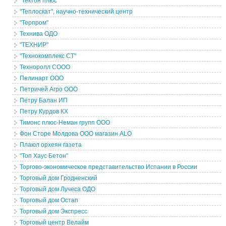
"Тектон плюс"
"Теплоскат", научно-технический центр
"Терпром"
Технива ОДО
"ТЕХНИР"
"Технокомплекс СТ"
Техноролл СООО
Пелинарт ООО
Петричей Агро ООО
Петру Балан ИП
Петру Курдов КХ
Тимонс плюс-Неман групп ООО
Фон Сторе Молдова ООО магазин ALO
Плаюл орхеян газета
"Топ Хаус Бетон"
Торгово-экономическое представительство Испании в России
Торговый дом Гродненский
Торговый дом Лучеса ОДО
Торговый дом Остап
Торговый дом Экспресс
Торговый центр Велайм