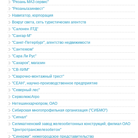
"Рязань МАЗ сервис"
"Рязаньгазинвест"
Навигатор, корпорация
Вокруг света, сеть туристических агентств
"Салонен ЛТД"
"Сангар-М"
"Санкт-Петербург", агентство недвижимости
"Сантехком"
"Сара Ли Рус"
"Сахарок", магазин
"СВ-ХИМ"
"Сварочно-монтажный трест"
"СЕАН", научно-производственное предприятие
"Северный лес"
СерволюксАгро
Нетешинхарчопром, ОАО
Сибирская многопрофильная организация ("СИБМО")
"Сигнал"
Силикатненский завод железобетонных конструкций, филиал ОАО
"Центротрансжелезобетон"
"Синержи", нижегородское представительство