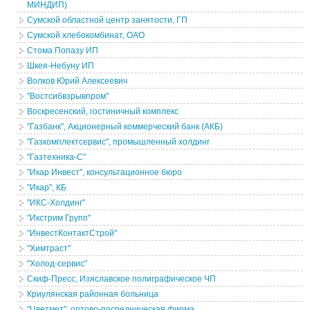
МИНДИП)
Сумской областной центр занятости, ГП
Сумской хлебокомбинат, ОАО
Стома Попазу ИП
Шкея-Небуну ИП
Волков Юрий Алексеевич
"Востсибвзрывпром"
Воскресенский, гостиничный комплекс
"Газбанк", Акционерный коммерческий банк (АКБ)
"Газкомплектсервис", промышленный холдинг
"Газтехника-С"
"Икар Инвест", консультационное бюро
"Икар", КБ
"ИКС-Холдинг"
"Икстрим Групп"
"ИнвестКонтактСтрой"
"Химтраст"
"Холод-сервис"
Скиф-Пресс, Изяславское полиграфическое ЧП
Криулянская районная больница
"Цветмет", оптово-посредническая фирма