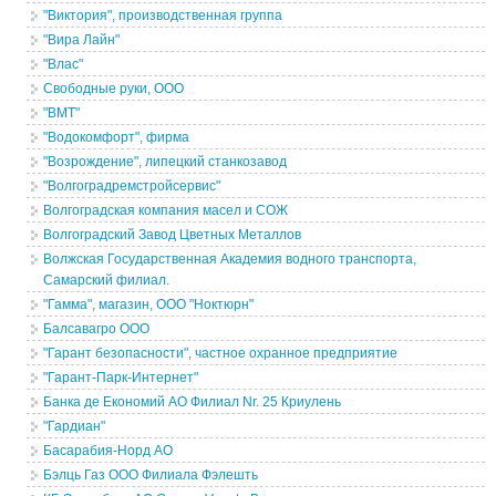
"Виктория", производственная группа
"Вира Лайн"
"Влас"
Свободные руки, ООО
"ВМТ"
"Водокомфорт", фирма
"Возрождение", липецкий станкозавод
"Волгоградремстройсервис"
Волгоградская компания масел и СОЖ
Волгоградский Завод Цветных Металлов
Волжская Государственная Академия водного транспорта,
Самарский филиал.
"Гамма", магазин, ООО "Ноктюрн"
Балсавагро ООО
"Гарант безопасности", частное охранное предприятие
"Гарант-Парк-Интернет"
Банка де Економий АО Филиал Nr. 25 Криулень
"Гардиан"
Басарабия-Норд АО
Бэлць Газ ООО Филиала Фэлешть