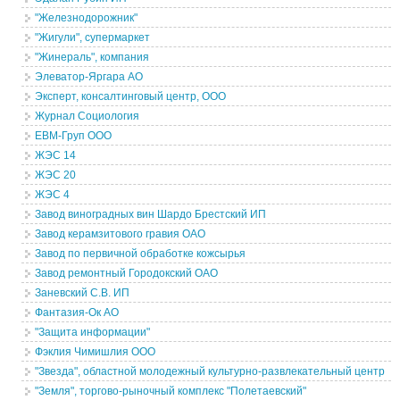
"Железнодорожник"
"Жигули", супермаркет
"Жинераль", компания
Элеватор-Яргара АО
Эксперт, консалтинговый центр, ООО
Журнал Социология
ЕВМ-Груп ООО
ЖЭС 14
ЖЭС 20
ЖЭС 4
Завод виноградных вин Шардо Брестский ИП
Завод керамзитового гравия ОАО
Завод по первичной обработке кожсырья
Завод ремонтный Городокский ОАО
Заневский С.В. ИП
Фантазия-Ок АО
"Защита информации"
Фэклия Чимишлия ООО
"Звезда", областной молодежный культурно-развлекательный центр
"Земля", торгово-рыночный комплекс "Полетаевский"