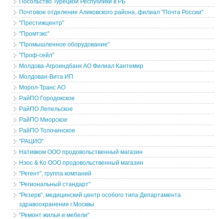
Посольство Турецкой Республики в РБ
Почтовое отделение Аликовского района, филиал "Почта России"
"Престижцентр"
"Промтэкс"
"Промышленное оборудование"
"Проф-сейл"
Молдова-Агроиндбанк АО Филиал Кантемир
Молдован-Вита ИП
Морол-Транс АО
РайПО Городокское
РайПО Лепельское
РайПО Миорское
РайПО Толочинское
"РАЦИО"
Нативком ООО продовольственный магазин
Нэос & Ко ООО продовольственный магазин
"Регент", группа компаний
"Региональный стандарт"
"Резерв", медицинский центр особого типа Департамента
здравоохранения г.Москвы
"Ремонт жилья и мебели"