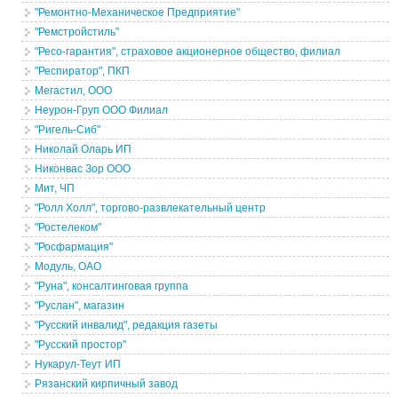
"Ремонтно-Механическое Предприятие"
"Ремстройстиль"
"Ресо-гарантия", страховое акционерное общество, филиал
"Респиратор", ПКП
Мегастил, ООО
Неурон-Груп ООО Филиал
"Ригель-Сиб"
Николай Оларь ИП
Никонвас Зор ООО
Мит, ЧП
"Ролл Холл", торгово-развлекательный центр
"Ростелеком"
"Росфармация"
Модуль, ОАО
"Руна", консалтинговая группа
"Руслан", магазин
"Русский инвалид", редакция газеты
"Русский простор"
Нукарул-Теут ИП
Рязанский кирпичный завод