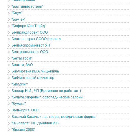
"Байкал-шина"
"Балтинвестстрой"
"Баум"
"БауТек"
"Бафорс ЮниTрейд"
Белграндпроект ООО
Белкоопстрах СООО филиал
Белмяспроминвест УП
Белтрансинвест ООО
"Бетастром"
Белком, ЗАО
Библиотека им.А.Мицкевича
Библиотечный коллектор
"Билдинг"
Бондар И.И., ЧП (Временно не работает)
"Будьте здоровы", ортопедические салоны
"Бумага"
Валькирия, ООО
Василий Кисиль и партнеры, юридическая фирма
"ВД-пласт", ИП Данилов И.В.
"Визави-2000"