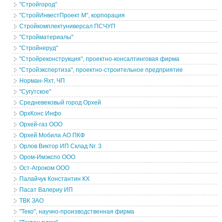
"Стройгород"
"СтройИнвестПроект М", корпорация
Стройкомплектуниверсал ПСЧУП
"Стройматериалы"
"Стройнеруд"
"Стройреконструкция", проектно-консалтинговая фирма
"Стройэкспертиза", проектно-строительное предприятие
Норман-Яхт, ЧП
"Сугутское"
Средневековый город Орхей
ОрхКонс Инфо
Орхей-газ ООО
Орхей Мобила АО ПКФ
Орлов Виктор ИП Склад Nr. 3
Ором-Имэкспо ООО
Ост-Агроком ООО
Палайчук Константин КХ
Пасат Валериу ИП
ТВК ЗАО
"Теко", научно-производственная фирма