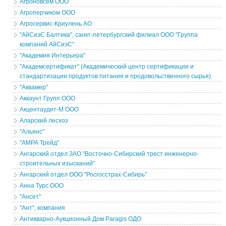
Агроновсем ООО
Агроперчиком ООО
Агросервис-Криулень АО
"АйСиэС Балтика", санкт-петербургский филиал ООО "Группа
компаний АйСиэС"
"Академия Интерьера"
"Академсертификат" (Академический центр сертификации и
стандартизации продуктов питания и продовольственного сырья)
"Аквамер"
Аккаунт Групп ООО
Акцентаудит-М ООО
Аларский лесхоз
"Альянс"
"АМРА Трейд"
Ангарский отдел ЗАО "Восточно-Сибирский трест инженерно-
строительных изысканий"
Ангарский отдел ООО "Росгосстрах-Сибирь"
Анна Турс ООО
"Ансет"
"Ант", компания
Антикварно-Аукционный Дом Paragis ОДО