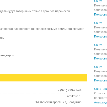
G5 by
Покупала
запечата
дела будут завершены точно в срок без переносов
Пользова
G5 by
Покупала
латформе для полного контроля в режиме реального времени
запечата
Пользова
оты
G5 by
Покупала
запечата
енеджером
Пользова
G5 by
Покупала
запечата
Пользова
Санатори
+7 (925) 999-21-44
Отдых в 
arbitrpro.ru
положите
Октябрьский просп., 27, Владимир
Алексан