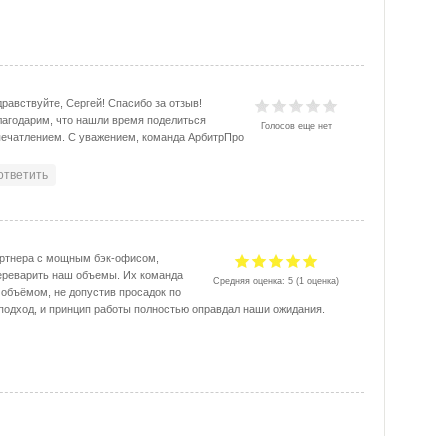
равствуйте, Сергей! Спасибо за отзыв!
лагодарим, что нашли время поделиться
Голосов еще нет
печатлением. С уважением, команда АрбитрПро
ответить
ртнера с мощным бэк-офисом,
ереварить наш объемы. Их команда
Средняя оценка:
5
(
1
оценка)
 объёмом, не допустив просадок по
 подход, и принцип работы полностью оправдал наши ожидания.