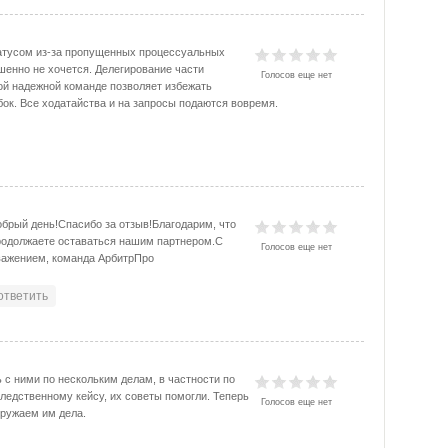
атусом из-за пропущенных процессуальных
шенно не хочется. Делегирование части
Голосов еще нет
ой надежной команде позволяет избежать
ок. Все ходатайства и на запросы подаются вовремя.
обрый день!Спасибо за отзыв!Благодарим, что
родолжаете оставаться нашим партнером.С
Голосов еще нет
важением, команда АрбитрПро
ответить
 с ними по нескольким делам, в частности по
ледственному кейсу, их советы помогли. Теперь
Голосов еще нет
гружаем им дела.