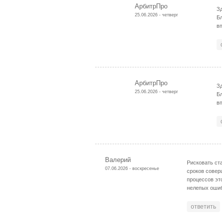
АрбитрПро
Зд
25.06.2026 - четверг
Б
в
АрбитрПро
Зд
25.06.2026 - четверг
Б
в
Валерий
Рисковать ст
07.06.2026 - воскресенье
сроков совер
процессов эт
нелепых ошиб
ответить