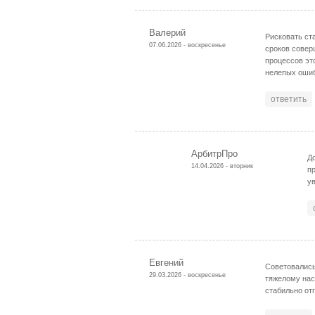
Валерий
Рисковать ст
07.06.2026 - воскресенье
сроков совер
процессов эт
нелепых ошиб
ответить
АрбитрПро
Д
14.04.2026 - вторник
п
у
Евгений
Советовались
29.03.2026 - воскресенье
тяжелому нас
стабильно от