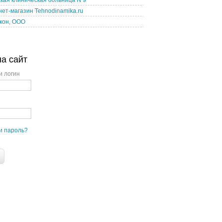
кая клиническая больница N 9
ет-магазин Tehnodinamika.ru
кон, ООО
на сайт
и логин
и пароль?