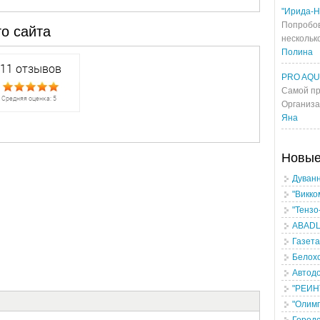
"Ирида-Н
Попробов
о сайта
несколько
Полина
PRO AQ
Самой пр
Организа
Яна
Новы
Дуванн
"Викко
"Тензо
ABADLI
Газета
Белохо
Автодо
"РЕИН
"Олимп