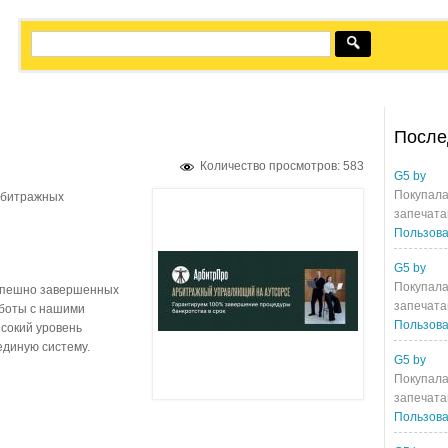
После
Количество просмотров: 583
G5 by
Покупала
рбитражных
запечата
Пользова
G5 by
Покупала
успешно завершенных
запечата
аботы с нашими
Пользова
сокий уровень
единую систему.
G5 by
Покупала
запечата
Пользова