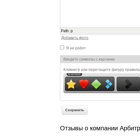
Path
:
p
Добавить фото
Я не робот
Я спамер
Введите символы с картинки
Кликните или перетащите фигуру правил
Отзывы о компании Арбит