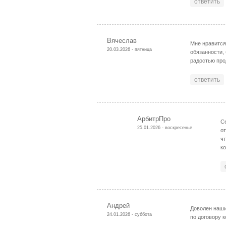
ответить
Вячеслав
Мне нравится
20.03.2026 - пятница
обязанности,
радостью про
ответить
АрбитрПро
С
25.01.2026 - воскресенье
о
ч
к
Андрей
Доволен наши
24.01.2026 - суббота
по договору 