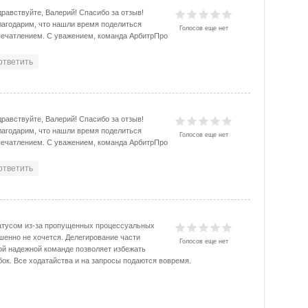
равствуйте, Валерий! Спасибо за отзыв!
лагодарим, что нашли время поделиться
Голосов еще нет
печатлением. С уважением, команда АрбитрПро
ответить
равствуйте, Валерий! Спасибо за отзыв!
лагодарим, что нашли время поделиться
Голосов еще нет
печатлением. С уважением, команда АрбитрПро
ответить
атусом из-за пропущенных процессуальных
шенно не хочется. Делегирование части
Голосов еще нет
ой надежной команде позволяет избежать
ок. Все ходатайства и на запросы подаются вовремя.