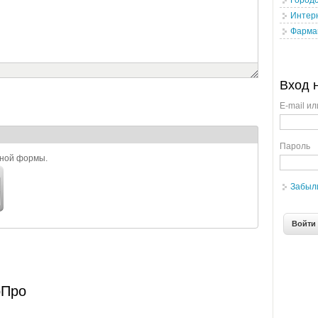
Городс
Интерн
Фарма
Вход 
E-mail ил
Пароль
ьной формы.
Забыл
рПро