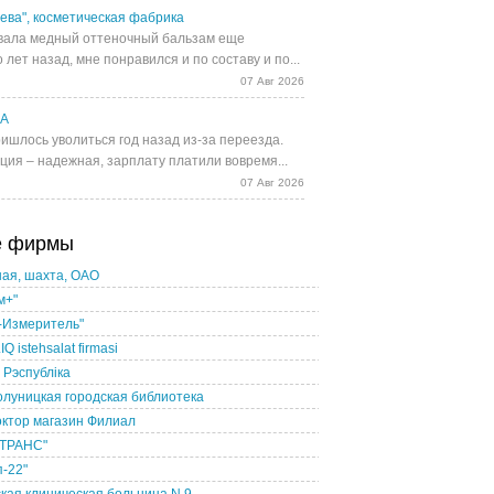
ева", косметическая фабрика
ала медный оттеночный бальзам еще
 лет назад, мне понравился и по составу и по...
07 Авг 2026
UA
ишлось уволиться год назад из-за переезда.
ция – надежная, зарплату платили вовремя...
07 Авг 2026
е фирмы
ая, шахта, ОАО
м+"
-Измеритель"
Q istehsalat firmasi
 Рэспублiка
луницкая городская библиотека
ктор магазин Филиал
ТРАНС"
-22"