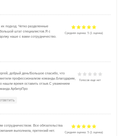
 их подход. Четко разделенные
 большой штат специалистов.Я с
Средняя оценка:
5
(
1
оценка)
должу наше с вами сотрудничество.
ергей, добрый день!Большое спасибо, что
тметили профессионализм команды.Благодарим,
Голосов еще нет
то нашли время оставить отзыв.С уважением
оманда АрбитрПро
ответить
м сотрудничеством. Все обязательства
компания выполнила, претензий нет.
Средняя оценка:
5
(
1
оценка)