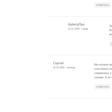
ответить
АрбитрПро
Зд
21.01.2026 - среда
Б
в
Сергей
Мы искали па
16.01.2026 - пятница
способного п
справилась с
срокам. И их
ответить