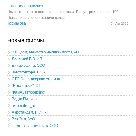
Автошкола «Твиспо»
Надо сказать что неплохая автошкола. Всё устроило на все 100.
Понравилось очень короче говоря
Тормасова
04 Авг 2026
Новые фирмы
Ваш дом, агентство недвижимости, ЧП
Лисицкий В.В. ИП
Батькивщина, ООО
Заготконтора, ПОБ
СТС-Энергосервис Украина
"Нега-строй", СК
"КамАЗавтосервис"
Водка Пять озёр
avtomatika_ru
Аэротандем, ПКФ, ЧП
Вик Оил, ЗАО
Полтаваспецмонтаж, ООО