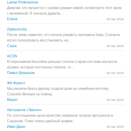
Lamar Professional
Девочки, кто мучается с сухими руками зимой, посмотрите этот крем
с мочевиной. Я сначала думала,...
Елена
04 Авг 2026
Zapkuzov.by
После зимы заметил, что начала ржаветь горловина бака. Сначала
хотел попробовать восстановить, но...
Саша
04 Авг 2026
ACON
В переливном бассейне раньше стояла старая система контроля
уровня, которая постоянно сбоила: то...
Павел Шерашов
04 Авг 2026
ЖК Форест
Мы решили брать двушку, подали доки на семейную ипотеку.
Спасибо Венере за помощ
Марат
04 Авг 2026
Автошкола «Твиспо»
По соотношению цена-качество наверное лучшая автошкола в
Саранске. Плюс очень удобный график...
Иван Дрын
04 Авг 2026