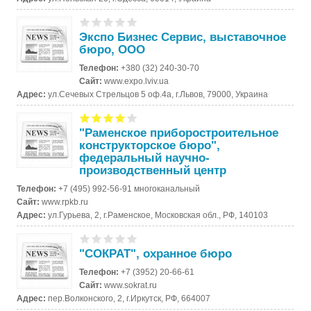
Экспо Бизнес Сервис, выставочное
бюро, ООО
Телефон:
+380 (32) 240-30-70
Сайт:
www.expo.lviv.ua
Адрес:
ул.Сечевых Стрельцов 5 оф.4а, г.Львов, 79000, Украина
"Раменское приборостроительное
конструкторское бюро",
федеральный научно-
производственный центр
Телефон:
+7 (495) 992-56-91 многоканальный
Сайт:
www.rpkb.ru
Адрес:
ул.Гурьева, 2, г.Раменское, Московская обл., РФ, 140103
"СОКРАТ", охранное бюро
Телефон:
+7 (3952) 20-66-61
Сайт:
www.sokrat.ru
Адрес:
пер.Волконского, 2, г.Иркутск, РФ, 664007