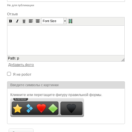
Не для публикации
Отзыв
Font Size
Path
:
p
Добавить фото
Я не робот
Я спамер
Введите символы с картинки
Кликните или перетащите фигуру правильной формы.