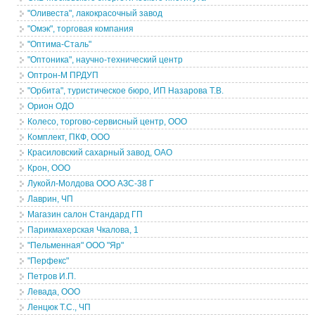
"Оливеста", лакокрасочный завод
"Омэк", торговая компания
"Оптима-Сталь"
"Оптоника", научно-технический центр
Оптрон-М ПРДУП
"Орбита", туристическое бюро, ИП Назарова Т.В.
Орион ОДО
Колесо, торгово-сервисный центр, ООО
Комплект, ПКФ, ООО
Красиловский сахарный завод, ОАО
Крон, ООО
Лукойл-Молдова ООО АЗС-38 Г
Лаврин, ЧП
Магазин салон Стандард ГП
Парикмахерская Чкалова, 1
"Пельменная" ООО "Яр"
"Перфекс"
Петров И.П.
Левада, ООО
Ленцюк Т.С., ЧП