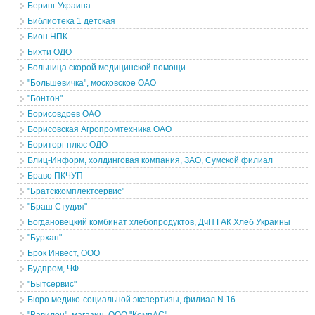
Беринг Украина
Библиотека 1 детская
Бион НПК
Бихти ОДО
Больница скорой медицинской помощи
"Большевичка", московское ОАО
"Бонтон"
Борисовдрев ОАО
Борисовская Агропромтехника ОАО
Бориторг плюс ОДО
Блиц-Информ, холдинговая компания, ЗАО, Сумской филиал
Браво ПКЧУП
"Братсккомплектсервис"
"Браш Студия"
Богдановецкий комбинат хлебопродуктов, ДчП ГАК Хлеб Украины
"Бурхан"
Брок Инвест, ООО
Будпром, ЧФ
"Бытсервис"
Бюро медико-социальной экспертизы, филиал N 16