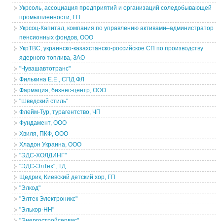
Укрсоль, ассоциация предприятий и организаций соледобывающей
промышленности, ГП
Укрсоц-Капитал, компания по управлению активами–администратор
пенсионных фондов, ООО
УкрТВС, украинско-казахстанско-российское СП по производству
ядерного топлива, ЗАО
"Чувашавтотранс"
Филькина Е.Е., СПД ФЛ
Фармация, бизнес-центр, ООО
"Шведский стиль"
Флейм-Тур, турагентство, ЧП
Фундамент, ООО
Хвиля, ПКФ, ООО
Хладон Украина, ООО
"ЭДС-ХОЛДИНГ"
"ЭДС-ЭлТех", ТД
Щедрик, Киевский детский хор, ГП
"Элкод"
"Элтек Электроникс"
"Элькор-НН"
"Энергостройсервис"