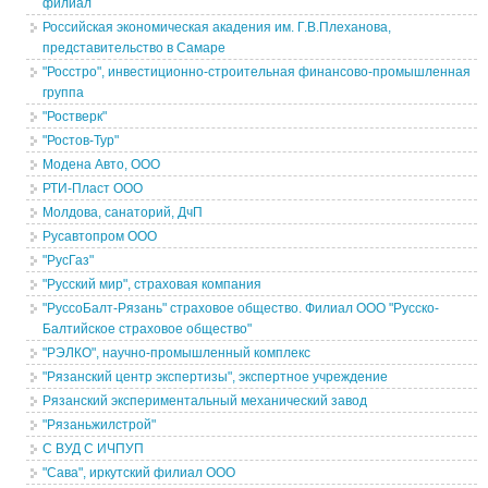
филиал
Российская экономическая акадения им. Г.В.Плеханова,
представительство в Самаре
"Росстро", инвестиционно-строительная финансово-промышленная
группа
"Ростверк"
"Ростов-Тур"
Модена Авто, ООО
РТИ-Пласт ООО
Молдова, санаторий, ДчП
Русавтопром ООО
"РусГаз"
"Русский мир", страховая компания
"РуссоБалт-Рязань" страховое общество. Филиал ООО "Русско-
Балтийское страховое общество"
"РЭЛКО", научно-промышленный комплекс
"Рязанский центр экспертизы", экспертное учреждение
Рязанский экспериментальный механический завод
"Рязаньжилстрой"
С ВУД С ИЧПУП
"Сава", иркутский филиал ООО