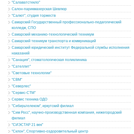
"Салаватстекло"
Салон-парикмахерская Шевлюр
"Салют", студия торжеств
Самарский Государственный профессионально-педагогический
колледж, СПО
Самарский механико-технологический техникум
Самарский техникум транспорта и коммуникаций
Самарский юридический институт Федеральной службы исполнения
наказаний
"Санация", стоматологическая поликлиника
"Сателлит"
"Световые технологии"
"СВМ"
"Северлес"
"Сервис-СТМ"
Сервис техника ОДО
"Сибирьтелеком", иркутский филиал
"Сим Росс", научно-производственная компания, нижегородский
филиал
"СИЭСТАР 21 век"
"Склон", Спортивно-оздоровительный центр