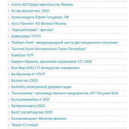
Асито АО Представительство Резина
Астэр-консалтинг, ООО
Аузенхандель Ефим Гольдберг, ЧФ
Ауто-Презент АО Филиал Резина
"Аэросибсервис", филиал
Бависервис ЧТУП
"Байкал-Линк", международный центр дистанционного обучения
"Балтик Групп Интернешнл Санкт-Петербург"
Бамбуча ЧУП
Барвил-Украина, украинско-норвежское СП, ООО
Бел-Фер ООО СП белорусско-германское
БелКалинка-Н ЧТУП
Беллитлес ООО
БелНИЦ электронной документации
"Белоснежка", производственное предприятие, ИП Петунин М.М.
Белпромприбор-Х ЗАО
Белрегионавто ООО
БелСтеклоИзделие ООО
Белэксимгарант-Могилев филиал
"Берег-Столица"