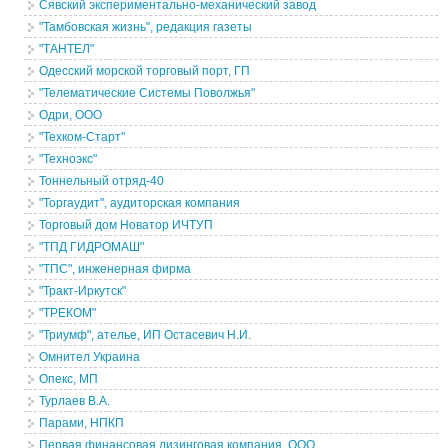
Сявский экспериментально-механический завод
"Тамбовская жизнь", редакция газеты
"ТАНТЕЛ"
Одесский морской торговый порт, ГП
"Телематические Системы Поволжья"
Одри, ООО
"Техком-Старт"
"Техноэкс"
Тоннельный отряд-40
"Торгаудит", аудиторская компания
Торговый дом Новатор ИЧТУП
"ТПД ГИДРОМАШ"
"ТПС", инженерная фирма
"Тракт-Иркутск"
"ТРЕКОМ"
"Триумф", ателье, ИП Остасевич Н.И.
Омнител Украина
Опекс, МП
Турлаев В.А.
Парами, НПКП
Первая финансовая лизинговая компания, ООО