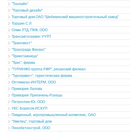
"Тонлайн"
"Торговый дизайн"
Торговый дом ОАО "Шебекинский машиностроительный завод"
Торшин С.Л.
Олми ЛТД, ПКФ, ООО
Трансавтосервис УЧТП
"Трансмост"
"Трансрада Финанс"
"Трикотажница"
"Трис", фирма
"ТУРИНФО группа РФР", рязанский филиал
"Турсервис+", туристическая фирма
Оптимагаз-ИНТЕРМ, ООО
Примэрия Лалова
Примэрия Припичень-Рэзешь
Петроспек-Юг, ООО
УКС-Борисов ИСКУП
Пивденный, агропромышленный копмплекс, ОАО
"Умелец", торговый дом
Пенобетонстрой, ООО