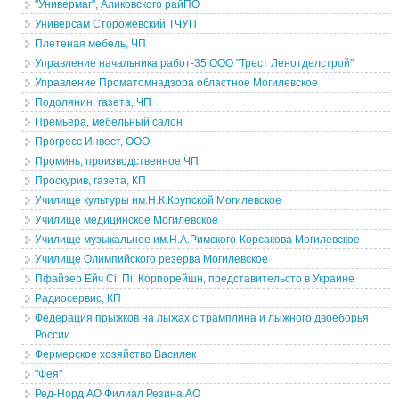
"Универмаг", Аликовского райПО
Универсам Сторожевский ТЧУП
Плетеная мебель, ЧП
Управление начальника работ-35 ООО "Трест Ленотделстрой"
Управление Проматомнадзора областное Могилевское
Подолянин, газета, ЧП
Премьера, мебельный салон
Прогресс Инвест, ООО
Проминь, производственное ЧП
Проскурив, газета, КП
Училище культуры им.Н.К.Крупской Могилевское
Училище медицинское Могилевское
Училище музыкальное им.Н.А.Римского-Корсакова Могилевское
Училище Олимпийского резерва Могилевское
Пфайзер Ейч Cі. Пі. Корпорейшн, представительсто в Украине
Радиосервис, КП
Федерация прыжков на лыжах с трамплина и лыжного двоеборья
России
Фермерское хозяйство Василек
"Фея"
Ред-Норд АО Филиал Резина АО