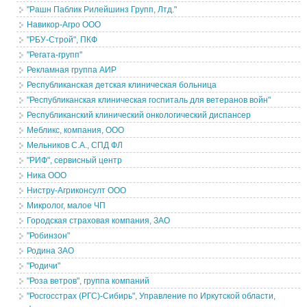
"Рашн Паблик Рилейшинз Групп, Лтд."
Навикор-Агро ООО
"РБУ-Строй", ПКФ
"Регата-групп"
Рекламная группа АИР
Республиканская детская клиническая больница
"Республиканская клиническая госпиталь для ветеранов войн"
Республиканский клинический онкологический диспансер
Мебликс, компания, ООО
Мельников С.А., СПД ФЛ
"РИФ", сервисный центр
Ника ООО
Нистру-Агриконсулт ООО
Микролог, малое ЧП
Городская страховая компания, ЗАО
"Робинзон"
Родина ЗАО
"Родичи"
"Роза ветров", группа компаний
"Росгосстрах (РГС)-Сибирь", Управление по Иркутской области,