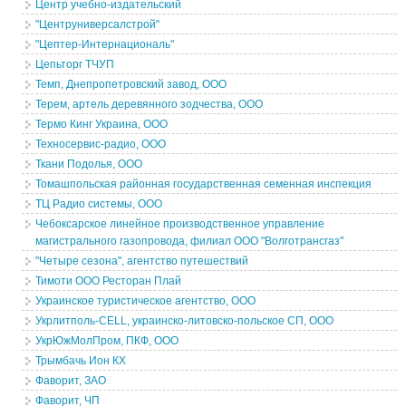
Центр учебно-издательский
"Центруниверсалстрой"
"Цептeр-Интернациональ"
Цепьторг ТЧУП
Темп, Днепропетровский завод, ООО
Терем, артель деревянного зодчества, ООО
Термо Кинг Украина, ООО
Техносервис-радио, ООО
Ткани Подолья, ООО
Томашпольская районная государственная семенная инспекция
ТЦ Радио системы, ООО
Чебоксарское линейное производственное управление
магистрального газопровода, филиал ООО "Волготрансгаз"
"Четыре сезона", агентство путешествий
Тимоти ООО Ресторан Плай
Украинское туристическое агентство, ООО
Укрлитполь-CELL, украинско-литовско-польское СП, ООО
УкрЮжМолПром, ПКФ, ООО
Трымбачь Ион КХ
Фаворит, ЗАО
Фаворит, ЧП