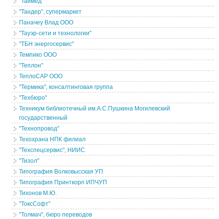
"Таймед"
"Тандер", супермаркет
Паначеу Влад ООО
"Тауэр-сети и технологии"
"ТБН энергосервис"
Темпико ООО
"Теплон"
ТеплоСАР ООО
"Термика", консалтинговая группа
"Техбюро"
Техникум библиотечный им.А.С.Пушкина Могилевский
государственный
"Технопровод"
Техохрана НПК филиал
"Техспецсервис", НИИС
"Тизол"
Типография Волковысская УП
Типография Принткорп ИПЧУП
Тихонов М.Ю.
"ТоксСофт"
"Толмач", бюро переводов