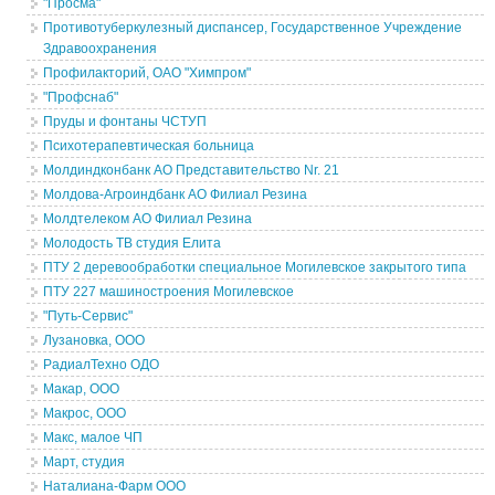
"Просма"
Противотуберкулезный диспансер, Государственное Учреждение
Здравоохранения
Профилакторий, ОАО "Химпром"
"Профснаб"
Пруды и фонтаны ЧСТУП
Психотерапевтическая больница
Молдиндконбанк АО Представительство Nr. 21
Молдова-Агроиндбанк АО Филиал Резина
Молдтелеком АО Филиал Резина
Молодость ТВ студия Елита
ПТУ 2 деревообработки специальное Могилевское закрытого типа
ПТУ 227 машиностроения Могилевское
"Путь-Сервис"
Лузановка, ООО
РадиалТехно ОДО
Макар, ООО
Макрос, ООО
Макс, малое ЧП
Март, студия
Наталиана-Фарм ООО