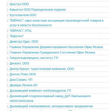
Кристал ООО
Кувынтул ООО Периодическое издание
Кузтолак-Ком ООО
"ЕВРААС", евро-азиатская ассоциация производителей товаров и
услуг в области безопасности
"ЕВРААС", НТЦ
"Евротел"
Деметра Одис, ООО
Главное Управление Документирования Населения Офис Резина
Главное Управление Гражданского Состояния Офис Резина
Гипроплодоовощхоз, институт, ГП
Дисконт, ООО
Днепр-Курорт, туристическая компания, ООО
Донтех-Плюс ООО
Дом-Сервис, ЧП
Друмурь Резина АО
Дунаевецкий комбинат хлебопродуктов, ГП
Дунаевецкий плодоконсервный завод, ДчП Хмельницкого
облпотребсоюза
Дунаевецкий хлебокомбинат, кооперативное предприятие