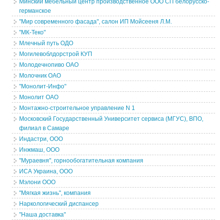
Минский мебельный центр производственное ООО СП белорусско-
германское
"Мир современного фасада", салон ИП Мойсееня Л.М.
"МК-Теко"
Млечный путь ОДО
Могилевоблдорстрой КУП
Молодечнопиво ОАО
Молочник ОАО
"Монолит-Инфо"
Монолит ОАО
Монтажно-строительное управление N 1
Московский Государственный Университет сервиса (МГУС), ВПО,
филиал в Самаре
Индастри, ООО
Инжмаш, ООО
"Мураевня", горнообогатительная компания
ИСА Украина, ООО
Мэлони ООО
"Мягкая жизнь", компания
Наркологический диспансер
"Наша доставка"