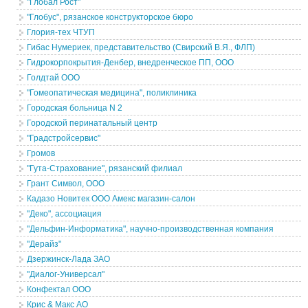
"Глобал Рост"
"Глобус", рязанское конструкторское бюро
Глория-тех ЧТУП
Гибас Нумериек, представительство (Свирский В.Я., ФЛП)
Гидрокорпокрытия-Денбер, внедренческое ПП, ООО
Голдтай ООО
"Гомеопатическая медицина", поликлиника
Городская больница N 2
Городской перинатальный центр
"Градстройсервис"
Громов
"Гута-Страхование", рязанский филиал
Грант Символ, ООО
Кадазо Новитек ООО Амекс магазин-салон
"Деко", ассоциация
"Дельфин-Информатика", научно-производственная компания
"Дерайз"
Дзержинск-Лада ЗАО
"Диалог-Универсал"
Конфектал ООО
Крис & Макс АО