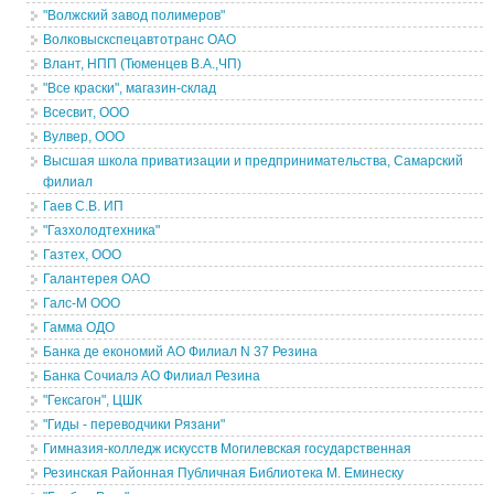
"Волжский завод полимеров"
Волковыскспецавтотранс ОАО
Влант, НПП (Тюменцев В.А.,ЧП)
"Все краски", магазин-склад
Всесвит, ООО
Вулвер, ООО
Высшая школа приватизации и предпринимательства, Самарский
филиал
Гаев С.В. ИП
"Газхолодтехника"
Газтех, ООО
Галантерея ОАО
Галс-М ООО
Гамма ОДО
Банка де економий АО Филиал N 37 Резина
Банка Сочиалэ АО Филиал Резина
"Гексагон", ЦШК
"Гиды - переводчики Рязани"
Гимназия-колледж искусств Могилевская государственная
Резинская Районная Публичная Библиотека М. Еминеску