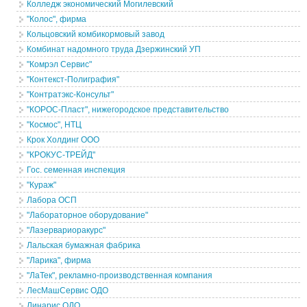
Колледж экономический Могилевский
"Колос", фирма
Кольцовский комбикормовый завод
Комбинат надомного труда Дзержинский УП
"Комрэл Сервис"
"Контекст-Полиграфия"
"Контратэкс-Консульт"
"КОРОС-Пласт", нижегородское представительство
"Космос", НТЦ
Крок Холдинг ООО
"КРОКУС-ТРЕЙД"
Гос. семенная инспекция
"Кураж"
Лабора ОСП
"Лабораторное оборудование"
"Лазервариоракурс"
Лальская бумажная фабрика
"Ларика", фирма
"ЛаТек", рекламно-производственная компания
ЛесМашСервис ОДО
Линарис ОДО