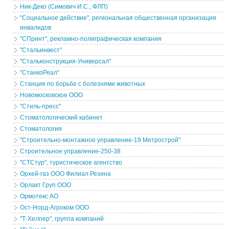
Ник-Деко (Симович И.С., ФЛП)
"Социальное действие", региональная общественная организация
инвалидов
"СПринт", рекламно-полиграфическая компания
"Стальинвест"
"Стальконструкция-Универсал"
"СтанкоРеал"
Станция по борьбе с болезнями животных
Новомосковское ООО
"Стиль-пресс"
Стоматологический кабинет
Стоматология
"Строительно-монтажное управление-19 Метрострой"
Строительное управление-250-38
"СТСтур", туристическое агентство
Орхей-газ ООО Филиал Резина
Орлакт Груп ООО
Ормотекс АО
Ост-Норд-Агроком ООО
"Т-Хелпер", группа компаний