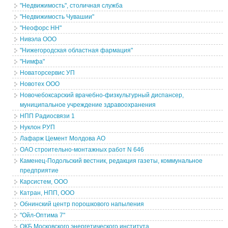
"Недвижимость", столичная служба
"Недвижимость Чувашии"
"Неофорс НН"
Нивэла ООО
"Нижегородская областная фармация"
"Нимфа"
Новаторсервис УП
Новотех ООО
Новочебоксарский врачебно-физкультурный диспансер,
муниципальное учреждение здравоохранения
НПП Радиосвязи 1
Нуклон РУП
Лафарж Цемент Молдова АО
ОАО строительно-монтажных работ N 646
Каменец-Подольский вестник, редакция газеты, коммунальное
предприятие
Карсистем, ООО
Катран, НПП, ООО
Обнинский центр порошкового напыления
"Ойл-Оптима 7"
ОКБ Московского энергетического института