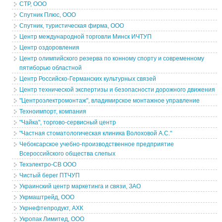
СТР, ООО
Спутник Плюс, ООО
Спутник, туристическая фирма, ООО
Центр международной торговли Минск ИЧТУП
Центр оздоровления
Центр олимпийского резерва по конному спорту и современному
пятиборью областной
Центр Российско-Германских культурных связей
Центр технической экспертизы и безопасности дорожного движения
"Центроэлектромонтаж", владимирское монтажное управление
Техноимпорт, компания
"Чайка", торгово-сервисный центр
"Частная стоматологическая клиника Волоховой А.С."
Чебоксарское учебно-производственное предприятие
Всероссийского общества слепых
Техэлектро-СВ ООО
Чистый берег ПТЧУП
Украинский центр маркетинга и связи, ЗАО
Укрмаштрейд, ООО
Укрнефтепродукт, АХК
Укропак Лимитед, ООО