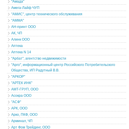
"Амада"
Амега-Лайф ЧУП
"АМИС", центр технического обслуживания
"АММА"
АН-принт ООО
АК, ЧП
Алинк ООО
Аптека
Аптека N 14
"Арбат", агентство недвижимости
"Арго", информационный центр Российского Потребительского
Общества, ИП Радутный В.В.
"АРКОР"
"АРТЕК ИНК"
АМТ-ГРУП, ООО
Асокра ООО
"АСФ"
АРК, ООО
Арко, ПКФ, ООО
Арминал, ЧП
Арт Фом Трейдинг, ООО