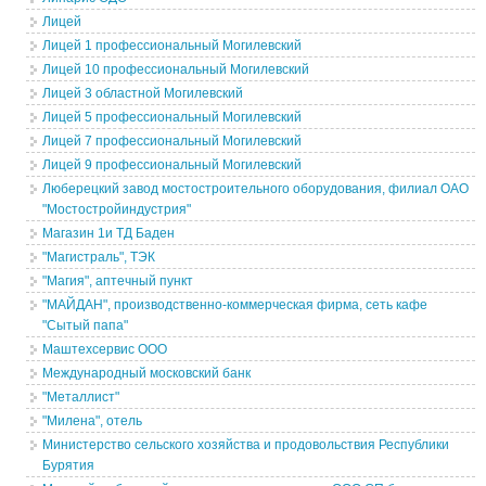
Лицей
Лицей 1 профессиональный Могилевский
Лицей 10 профессиональный Могилевский
Лицей 3 областной Могилевский
Лицей 5 профессиональный Могилевский
Лицей 7 профессиональный Могилевский
Лицей 9 профессиональный Могилевский
Люберецкий завод мостостроительного оборудования, филиал ОАО
"Мостостройиндустрия"
Магазин 1и ТД Баден
"Магистраль", ТЭК
"Магия", аптечный пункт
"МАЙДАН", производственно-коммерческая фирма, сеть кафе
"Сытый папа"
Маштехсервис ООО
Международный московский банк
"Металлист"
"Милена", отель
Министерство сельского хозяйства и продовольствия Республики
Бурятия