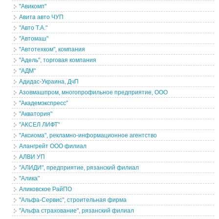
"Авикомп"
Авита авто ЧУП
"Авто Т.А."
"Автомаш"
"Автотехком", компания
"Адель", торговая компания
"АДМ"
Адидас-Украина, ДчП
Азовмашпром, многопрофильное предприятие, ООО
"Академэкспресс"
"Акватория"
"АКСЕЛ ЛИФТ"
"Аксиома", рекламно-информационное агентство
Алангрейт ООО филиал
АЛВИ УП
"АЛИДИ", предприятие, рязанский филиал
"Алика"
Аликовское РайПО
"Альфа-Сервис", строительная фирма
"Альфа страхование", рязанский филиал