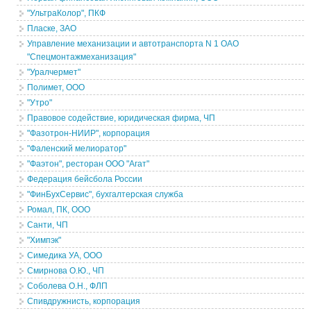
"УльтраКолор", ПКФ
Пласке, ЗАО
Управление механизации и автотранспорта N 1 ОАО
"Спецмонтажмеханизация"
"Уралчермет"
Полимет, ООО
"Утро"
Правовое содействие, юридическая фирма, ЧП
"Фазотрон-НИИР", корпорация
"Фаленский мелиоратор"
"Фаэтон", ресторан ООО "Агат"
Федерация бейсбола России
"ФинБухСервис", бухгалтерская служба
Ромал, ПК, ООО
Санти, ЧП
"Химпэк"
Симедика УА, ООО
Смирнова О.Ю., ЧП
Соболева О.Н., ФЛП
Спивдружнисть, корпорация