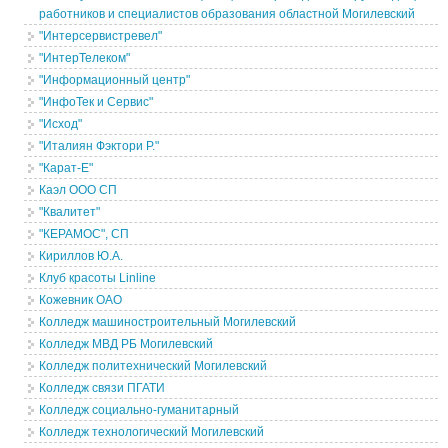
работников и специалистов образования областной Могилевский
"Интерсервистревел"
"ИнтерТелеком"
"Информационный центр"
"ИнфоТек и Сервис"
"Исход"
"Италиян Фэктори Р."
"Карат-Е"
Каэл ООО СП
"Квалитет"
"КЕРАМОС", СП
Кириллов Ю.А.
Клуб красоты Linline
Кожевник ОАО
Колледж машиностроительный Могилевский
Колледж МВД РБ Могилевский
Колледж политехнический Могилевский
Колледж связи ПГАТИ
Колледж социально-гуманитарный
Колледж технологический Могилевский