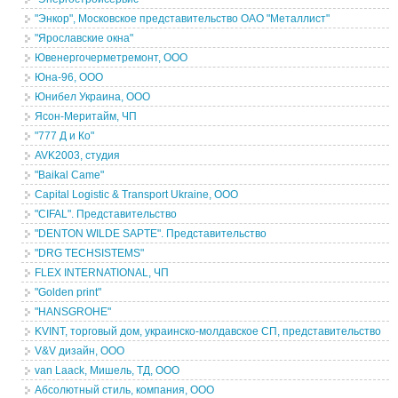
"Энкор", Московское представительство ОАО "Металлист"
"Ярославские окна"
Ювенергочерметремонт, ООО
Юна-96, ООО
Юнибел Украина, ООО
Ясон-Меритайм, ЧП
"777 Д и Ко"
AVK2003, студия
"Baikal Came"
Capital Logistic & Transport Ukraine, ООО
"CIFAL". Представительство
"DENTON WILDE SAPTE". Представительство
"DRG TECHSISTEMS"
FLEX INTERNATIONAL, ЧП
"Golden print"
"HANSGROHE"
KVINT, торговый дом, украинско-молдавское СП, представительство
V&V дизайн, ООО
van Laack, Мишель, ТД, ООО
Абсолютный стиль, компания, ООО