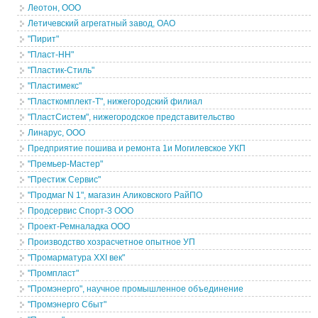
Леотон, ООО
Летичевский агрегатный завод, ОАО
"Пирит"
"Пласт-НН"
"Пластик-Стиль"
"Пластимекс"
"Пласткомплект-Т", нижегородский филиал
"ПластСистем", нижегородское представительство
Линарус, ООО
Предприятие пошива и ремонта 1и Могилевское УКП
"Премьер-Мастер"
"Престиж Сервис"
"Продмаг N 1", магазин Аликовского РайПО
Продсервис Спорт-3 ООО
Проект-Ремналадка ООО
Производство хозрасчетное опытное УП
"Промарматура XXI век"
"Промпласт"
"Промэнерго", научное промышленное объединение
"Промэнерго Сбыт"