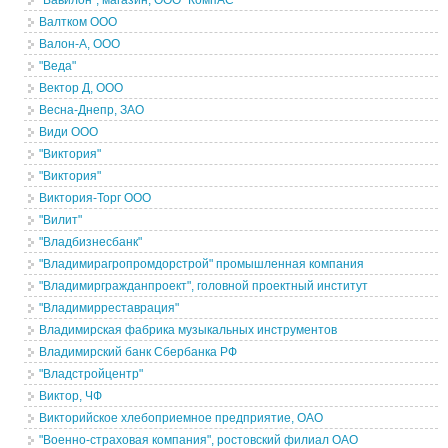
"Вавилон", магазин, ООО "КомпАС"
Валтком ООО
Валон-А, ООО
"Веда"
Вектор Д, ООО
Весна-Днепр, ЗАО
Види ООО
"Виктория"
"Виктория"
Виктория-Торг ООО
"Вилит"
"Владбизнесбанк"
"Владимирагропромдорстрой" промышленная компания
"Владимиргражданпроект", головной проектный институт
"Владимирреставрация"
Владимирская фабрика музыкальных инструментов
Владимирский банк Сбербанка РФ
"Владстройцентр"
Виктор, ЧФ
Викторийское хлебоприемное предприятие, ОАО
"Военно-страховая компания", ростовский филиал ОАО