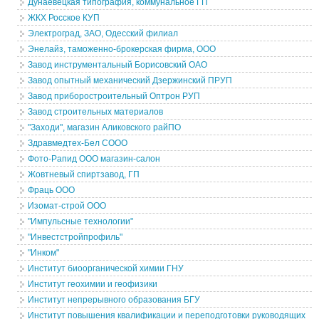
Дунаевецкая типография, коммунальное ГП
ЖКХ Росское КУП
Электроград, ЗАО, Одесский филиал
Энелайз, таможенно-брокерская фирма, ООО
Завод инструментальный Борисовский ОАО
Завод опытный механический Дзержинский ПРУП
Завод приборостроительный Оптрон РУП
Завод строительных материалов
"Заходи", магазин Аликовского райПО
Здравмедтех-Бел СООО
Фото-Рапид ООО магазин-салон
Жовтневый спиртзавод, ГП
Фраць ООО
Изомат-строй ООО
"Импульсные технологии"
"Инвестстройпрофиль"
"Инком"
Институт биоорганической химии ГНУ
Институт геохимии и геофизики
Институт непрерывного образования БГУ
Институт повышения квалификации и переподготовки руководящих