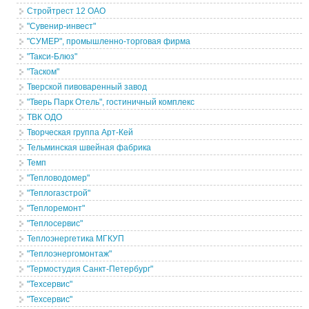
Стройтрест 12 ОАО
"Сувенир-инвест"
"СУМЕР", промышленно-торговая фирма
"Такси-Блюз"
"Таском"
Тверской пивоваренный завод
"Тверь Парк Отель", гостиничный комплекс
ТВК ОДО
Творческая группа Арт-Кей
Тельминская швейная фабрика
Темп
"Тепловодомер"
"Теплогазстрой"
"Теплоремонт"
"Теплосервис"
Теплоэнергетика МГКУП
"Теплоэнергомонтаж"
"Термостудия Санкт-Петербург"
"Техсервис"
"Техсервис"