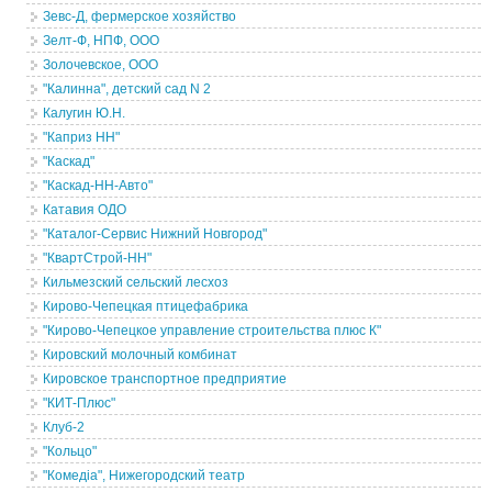
Зевс-Д, фермерское хозяйство
Зелт-Ф, НПФ, ООО
Золочевское, ООО
"Калинна", детский сад N 2
Калугин Ю.Н.
"Каприз НН"
"Каскад"
"Каскад-НН-Авто"
Катавия ОДО
"Каталог-Сервис Нижний Новгород"
"КвартСтрой-НН"
Кильмезский сельский лесхоз
Кирово-Чепецкая птицефабрика
"Кирово-Чепецкое управление строительства плюс К"
Кировский молочный комбинат
Кировское транспортное предприятие
"КИТ-Плюс"
Клуб-2
"Кольцо"
"Комедiа", Нижегородский театр