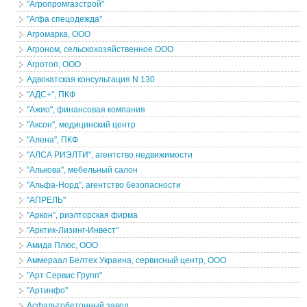
"Агропромгазстрой"
"Агфа спецодежда"
Агромарка, ООО
Агроном, сельскохозяйственное ООО
Агротоп, ООО
Адвокатская консультация N 130
"АДС+", ПКФ
"Ажио", финансовая компания
"Аксон", медицинский центр
"Алена", ПКФ
"АЛСА РИЭЛТИ", агентство недвижимости
"Алькова", мебельный салон
"Альфа-Норд", агентство безопасности
"АПРЕЛЬ"
"Аркон", риэлторская фирма
"Арктик-Лизинг-Инвест"
Амида Плюс, ООО
Аммераал Белтех Украина, сервисный центр, ООО
"Арт Сервис Групп"
"Артинфо"
Асфальтобетонный завод