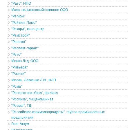
"Ратс", НПО
Маяк, сельскохозяйственное ООО
"Регион"
"Рейтинг Плюс"
"Рекорд", киноцентр
"Ремстрой"
"Реноме"
"Респект-гарант"
"Рето"
Менко Лтд, ООО
"Ривьера"
"Риэлти"
Милан, Левченко Л,И., ФЛП
"Рома"
"Росгосстрах-Урал", филиал
"Росинка", пищекомбинат
"Росмаг", ТД
"Российские крахмалопродукты", группа промышленных
предприятий
Рост Аккум