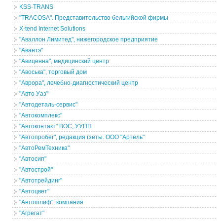
KSS-TRANS
"TRACOSA". Представительство бельгийской фирмы
X-tend Internet Solutions
"Аваллон Лимитед", нижегородское предприятие
"Авантэ"
"Авиценна", медицинский центр
"Авоська", торговый дом
"Аврора", лечебно-диагностический центр
"Авто Уаз"
"Автодеталь-сервис"
"Автокомплекс"
"Автоконтакт" ВОС, УУПП
"Автопробег", редакция гзеты. ООО "Артель"
"АвтоРемТехника"
"Автосип"
"Автострой"
"Автотрейдинг"
"Автоцвет"
"Автошлиф", компания
"Агрегат"