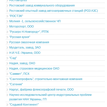
Ростовгоргаз
Ростовский завод коммунального оборудования
Ростовский опытный завод автозаправочных станций (РОЗ АЗС)
"РОСТЭК"
Молния -1, сельскохозяйственное ЧП
Моторспорт, ООО
"Русагро Н.Новгород+", РТПК
"Русская кухня"
Русская смазочная компания
Муздеталь, завод, ЗАО
Н.И.Ч.Е.-Украина, ООО
"Сад"
Надия, завод, ОАО
Надия, страховое медицинское ОАО
"Саммит", ПСК
"Сантехпрофиль", строительно-монтажная компания
"Сатеник"
Наргус, фабрика флексографской печати, ООО
Научно-исследовательский центр индустриальных проблем
развития НАН Украины, ГП
"Седьмой Континент"