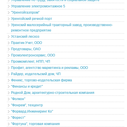
Управление по труду, занятости и социальной защите
Управление электромонтажное 5
"Уренгойгазпром"
Уренгойский речной порт
Уренский малосерийный тракторный завод, производственно-
ремонтное предприятие
Устанский лесхоз
Практик-Учет, ООО
Продтовары, ОАО
Промэлектронсервис, ООО
Промкомплект, НПП, ЧП
Профит, агентство маркетинга и рекламы, ООО
Райдер, издательский дом, ЧП
Феникс, торгово-издательская фирма
"Финансы и кредит"
Родной Дом, архитектурно-строительная компания
"Фолкон"
"Фонрем", техцентр
"Форвард Инжиниринг Ко"
"Форест"
"Фортуна", торговая компания