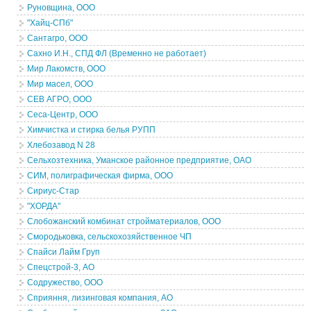
Руновщина, ООО
"Хайц-СПб"
Сантагро, ООО
Сахно И.Н., СПД ФЛ (Временно не работает)
Мир Лакомств, ООО
Мир масел, ООО
СЕВ АГРО, ООО
Сеса-Центр, ООО
Химчистка и стирка белья РУПП
Хлебозавод N 28
Сельхозтехника, Уманское районное предприятие, ОАО
СИМ, полиграфическая фирма, ООО
Сириус-Стар
"ХОРДА"
Слобожанский комбинат стройматериалов, ООО
Смородьковка, сельскохозяйственное ЧП
Спайси Лайм Груп
Спецстрой-3, АО
Содружество, ООО
Сприяння, лизинговая компания, АО