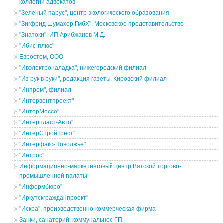
коллегии адвокатов
"Зеленый парус", центр экологического образования
"Зигфрид Шумахер ГмбХ". Московское представительство
"Знатоки", ИП Арибжанов М.Д.
"Ибис-плюс"
Евростом, ООО
"Ивэлектроналадка", нижегородский филиал
"Из рук в руки", редакция газеты. Кировский филиал
"Инпром", филиал
"Интервентпроект"
"ИнтерМессе".
"Интерпласт-Авто"
"ИнтерСтройТрест"
"Интерфакс-Поволжье"
"Интрос"
Информационно-маркетинговый центр Вятской торгово-
промышленной палаты
"Информбюро"
"Иркутскгражданпроект"
"Искра", производственно-коммерческая фирма
Занки, санаторий, коммунальное ГП