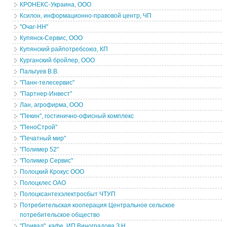
КРОНЕКС-Украина, ООО
Ксилон, информационно-правовой центр, ЧП
"Очаг-НН"
Купянск-Сервис, ООО
Купянский райпотребсоюз, КП
Курганский бройлер, ООО
Пальгуев В.В.
"Панн-телесервис"
"Партнер-Инвест"
Лан, агрофирма, ООО
"Пекин", гостинично-офисный комплекс
"ПеноСтрой"
"Печатный мир"
"Полимер 52"
"Полимер Сервис"
Полоцкий Крокус ООО
Полоцклес ОАО
Полоцксантехэлектросбыт ЧТУП
Потребительская кооперация Центральное сельское
потребительское общество
"Привал", кафе. ИП Виноградова З.Н.