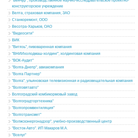
"Венчур", производственное научно-исследрвательское проектно-
конструкторское учреждение
Велта, страховая компания, ЗАО
Станкоремонт, ООО
Весотра-Харьков, ОАО
"Видеосити"
ВИК
"Витязь", пивоваренная компания
"ВНИИхолодмаш-холдинг", холдинговая компания
"ВОК-Аудит"
"Волга-Днепр", авиакомпания
"Волга Партнер"
"Волга", ульяновская телевизионная и радиовещательная компания
"Волговятавто"
Волгоградский комбикормовый завод
"Волгоградторгтехника"
"Волгопромвентиляция"
"Волготрансмет"
"Волжскэнергонадзор", учебно-производственный центр
"Восток-Авто". ИП Макаров М.А.
"Вселуг"