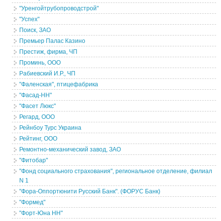
"Уренгойтрубопроводстрой"
"Успех"
Поиск, ЗАО
Премьер Палас Казино
Престиж, фирма, ЧП
Проминь, ООО
Рабиевский И.Р., ЧП
"Фаленская", птицефабрика
"Фасад-НН"
"Фасет Люкс"
Регард, ООО
Рейнбоу Турс Украина
Рейтинг, ООО
Ремонтно-механический завод, ЗАО
"Фитобар"
"Фонд социального страхования", региональное отделение, филиал
N 1
"Фора-Оппортюнити Русский Банк". (ФОРУС Банк)
"Формед"
"Форт-Юна НН"