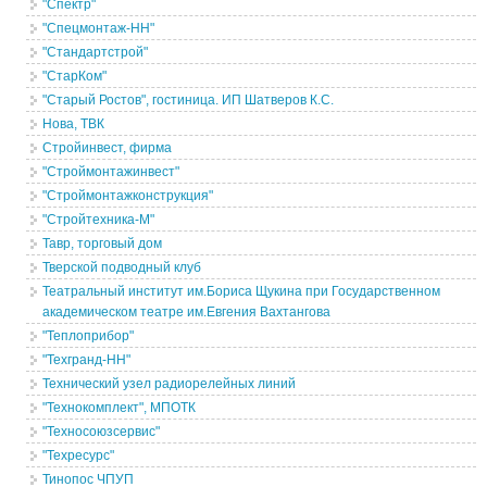
"Спектр"
"Спецмонтаж-НН"
"Стандартстрой"
"СтарКом"
"Старый Ростов", гостиница. ИП Шатверов К.С.
Нова, ТВК
Стройинвест, фирма
"Строймонтажинвест"
"Строймонтажконструкция"
"Стройтехника-М"
Тавр, торговый дом
Тверской подводный клуб
Театральный институт им.Бориса Щукина при Государственном
академическом театре им.Евгения Вахтангова
"Теплоприбор"
"Техгранд-НН"
Технический узел радиорелейных линий
"Технокомплект", МПОТК
"Техносоюзсервис"
"Техресурс"
Тинопос ЧПУП