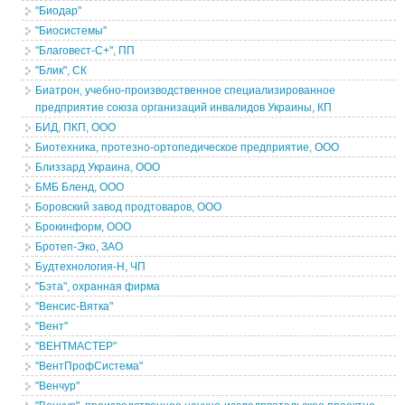
"Биодар"
"Биосистемы"
"Благовест-С+", ПП
"Блик", СК
Биатрон, учебно-производственное специализированное
предприятие союза организаций инвалидов Украины, КП
БИД, ПКП, ООО
Биотехника, протезно-ортопедическое предприятие, ООО
Близзард Украина, ООО
БМБ Бленд, ООО
Боровский завод продтоваров, ООО
Брокинформ, ООО
Бротеп-Эко, ЗАО
Будтехнология-Н, ЧП
"Бэта", охранная фирма
"Венсис-Вятка"
"Вент"
"ВЕНТМАСТЕР"
"ВентПрофСистема"
"Венчур"