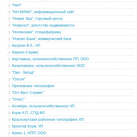
"Нил"
"НН-МАМА", информационный сайт
"Новая Эра", торговый центр
"Новосел", агентство недвижимости
"Нолинская", птицефабрика
"Нэклис-Банк", коммерческий банк
Калугин В.А., ЧП
Карниз-Сервис
Картамыш, сельскохозяйственное ПП, ООО
Качаловское, сельскохозяйственное ООО
"Ока - Запад"
"Олсон"
Оричевская типография
"Ост-Вест Сервис"
"Откос"
Колибри, сельскохозяйственное ЧП
Корж А.П., СПД ФЛ
Краснокутская районная типография, КП
Креатив Хоум, ЧП
Криас-1, НПП, ООО