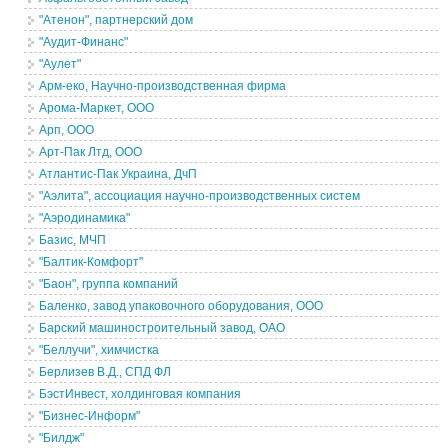
"Атенон", партнерский дом
"Аудит-Финанс"
"Аулет"
Арм-еко, Научно-производственная фирма
Арома-Маркет, ООО
Арп, ООО
Арт-Пак Лтд, ООО
Атлантис-Пак Украина, ДчП
"Аэлита", ассоциация научно-производственных систем
"Аэродинамика"
Базис, МЧП
"Балтик-Комфорт"
"Баон", группа компаний
Баленко, завод упаковочного оборудования, ООО
Барский машиностроительный завод, ОАО
"Беллучи", химчистка
Берлизев В.Д., СПД ФЛ
БэстИнвест, холдинговая компания
"Бизнес-Информ"
"Билдж"