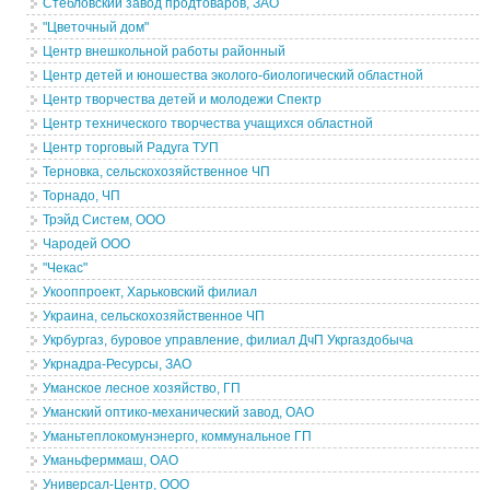
Стебловский завод продтоваров, ЗАО
"Цветочный дом"
Центр внешкольной работы районный
Центр детей и юношества эколого-биологический областной
Центр творчества детей и молодежи Спектр
Центр технического творчества учащихся областной
Центр торговый Радуга ТУП
Терновка, сельскохозяйственное ЧП
Торнадо, ЧП
Трэйд Систем, ООО
Чародей ООО
"Чекас"
Укооппроект, Харьковский филиал
Украина, сельскохозяйственное ЧП
Укрбургаз, буровое управление, филиал ДчП Укргаздобыча
Укрнадра-Ресурсы, ЗАО
Уманское лесное хозяйство, ГП
Уманский оптико-механический завод, ОАО
Уманьтеплокомунэнерго, коммунальное ГП
Уманьферммаш, ОАО
Универсал-Центр, ООО