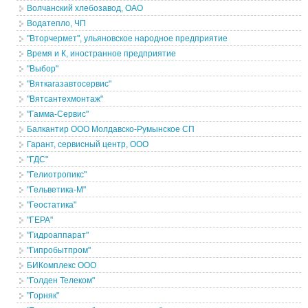
Волчанский хлебозавод, ОАО
Водатепло, ЧП
"Вторчермет", ульяновское народное предприятие
Время и К, иностранное предприятие
"Выбор"
"Вяткагазавтосервис"
"Вятсантехмонтаж"
"Гамма-Сервис"
Балкантир ООО Молдавско-Румынское СП
Гарант, сервисный центр, ООО
"ГДС"
"Гелиотропикс"
"Гельветика-М"
"Геостатика"
"ГЕРА"
"Гидроаппарат"
"Гипробытпром"
БИКомплекс ООО
"Голден Телеком"
"Горняк"