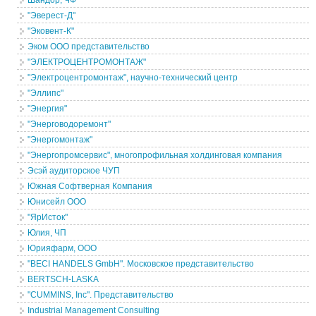
Шандор, ЧФ
"Эверест-Д"
"Эковент-К"
Эком ООО представительство
"ЭЛЕКТРОЦЕНТРОМОНТАЖ"
"Электроцентромонтаж", научно-технический центр
"Эллипс"
"Энергия"
"Энерговодоремонт"
"Энергомонтаж"
"Энергопромсервис", многопрофильная холдинговая компания
Эсэй аудиторское ЧУП
Южная Софтверная Компания
Юнисейл ООО
"ЯрИсток"
Юлия, ЧП
Юрияфарм, ООО
"BECI HANDELS GmbH". Московское представительство
BERTSCH-LASKA
"CUMMINS, Inc". Представительство
Industrial Management Consulting