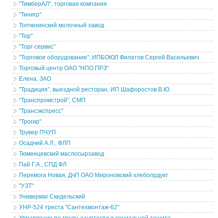
"ТимберАЛ", торговая компания
"Тинигр"
Топчихинский молочный завод
"Тор"
"Торг-сервис"
"Торговое оборудование", ИПБОЮЛ Филатов Сергей Васильевич
Торговый центр ОАО "НПО ПРЗ"
Елена, ЗАО
"Традиция", выездной ресторан, ИП Шафоростов В.Ю.
"Транспромстрой", СМП
"Трансэкспресс"
"Трогир"
Трувер ПЧУП
Осадчий А.Л., ФЛП
Тюменцевский маслосырзавод
Пай Г.А., СПД ФЛ
Перемога Новая, ДчП ОАО Мироновский хлебопрдукт
"УЗТ"
Универмаг Скидельский
УНР-524 треста "Сантехмонтаж-62"