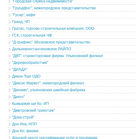
"Городская служба недвижимости"
"Грундфос", нижегородское представительство
"Гусар", кафе
Гранд, ЧП
Гратис, торгово-строительная компания, ООО
ГСК, строительная ЧФ
"Д-графикс". Московское представительство
Дальнеконстантиновское РАЙПО
"ДВТ", станкоторговая фирма. Ульяновский филиал
"Деревообработчик"
"ДИАДА"
Дикон-Торг ОДО
"Диксис Маркет", нижегородский филиал
"Динамо", ульяновская швейная фабрика
"Динго"
Кывыржик ши Ко. ИП
"Дмитровский трикотаж"
"Дока-строй"
Дон-Инк, НПП
Дон-Ко, фирма
Донской центр сертификации услуг и продукции