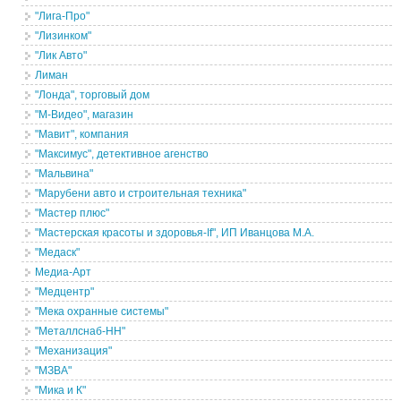
"Лига-Про"
"Лизинком"
"Лик Авто"
Лиман
"Лонда", торговый дом
"М-Видео", магазин
"Мавит", компания
"Максимус", детективное агенство
"Мальвина"
"Марубени авто и строительная техника"
"Мастер плюс"
"Мастерская красоты и здоровья-If", ИП Иванцова М.А.
"Медаск"
Медиа-Арт
"Медцентр"
"Мека охранные системы"
"Металлснаб-НН"
"Механизация"
"МЗВА"
"Мика и К"