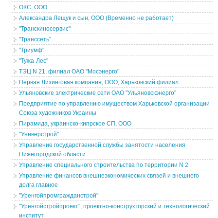
ОКС, ООО
Александра Лещук и сын, ООО (Временно не работает)
"Транскиносервис"
"Транссеть"
"Триумф"
"Тужа-Лес"
ТЭЦ N 21, филиал ОАО "Мосэнерго"
Первая Лизинговая компания, ООО, Харьковский филиал
Ульяновские электрические сети ОАО "Ульяновскэнерго"
Предприятие по управлению имуществом Харьковской организации
Союза художников Украины
Пирамида, украинско-кипрское СП, ООО
"Универстрой"
Управление государственной службы занятости населения
Нижегородской области
Управление специального строительства по территории N 2
Управление финансов внешнеэкономических связей и внешнего
долга главное
"Уренгойпромгражданстрой"
"Уренгойстройпроект", проектно-конструкторский и технологический
институт