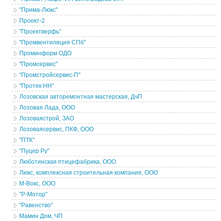
"Прима-Люкс"
Проект-2
"Проектверфь"
"Промвентиляция СПб"
Проминформ ОДО
"Промсервис"
"Промстройсервис-П"
"Протек НН"
Лозовская авторемонтная мастерская, ДчП
Лозовая Лада, ООО
Лозоваястрой, ЗАО
Лозоваясервис, ПКФ, ООО
"ПТК"
"Пуцер Ру"
Люботинская птицефабрика, ООО
Люкс, комплексная строительная компания, ООО
М-Вокс, ООО
"Р-Мотор"
"Равенство"
Мамин Дом, ЧП