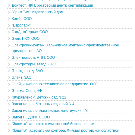
Донтест, НКП, ростовский центр сертификации
"Дрим Тим", издательский дом
Комбо ООО
"Европарк"
ЭкоДомСервис, ООО
Экон, ПКФ, ООО
Электроюжмонтаж, Харьковское монтажно-производственное
предприятие, АО
Электропром, НПП, ООО
Электротерм, завод, ЗАО
Элокс, завод, ЗАО
Элтиз, ЗАО
Эней, инженерно-техническое предприятие, ООО
Энигма-Софт, ЧФ
"Журавленок", детский сад N 22
Завод железобетонных изделий N 4
Завод металлопластиковых конструкций - М
Завод НОДВИГ СООО
"Защита", агенство коммерческой безопасности
"Защита", адвокатская контора. Филиал ростовской областной