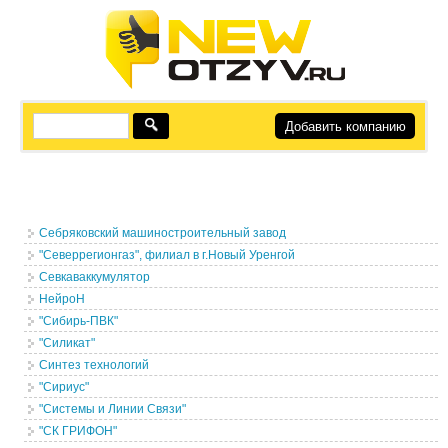
Добавить компанию
Себряковский машиностроительный завод
"Северрегионгаз", филиал в г.Новый Уренгой
Севкаваккумулятор
НейроН
"Сибирь-ПВК"
"Силикат"
Синтез технологий
"Сириус"
"Системы и Линии Связи"
"СК ГРИФОН"