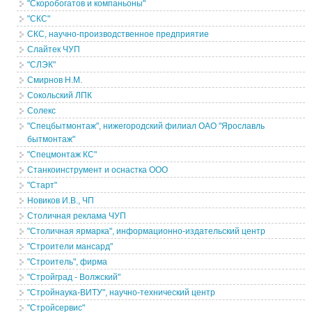
"Скоробогатов и компаньоны"
"СКС"
СКС, научно-производственное предприятие
Слайтек ЧУП
"СЛЭК"
Смирнов Н.М.
Сокольский ЛПК
Солекс
"Спецбытмонтаж", нижегородский филиал ОАО "Ярославль
бытмонтаж"
"Спецмонтаж КС"
Станкоинструмент и оснастка ООО
"Старт"
Новиков И.В., ЧП
Столичная реклама ЧУП
"Столичная ярмарка", информационно-издательский центр
"Строители мансард"
"Строитель", фирма
"Стройград - Волжский"
"Стройнаука-ВИТУ", научно-технический центр
"Стройсервис"