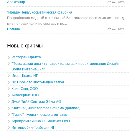
Александр
07 Авг 2026
"Ирида-Нева", косметическая фабрика
Попробовала медный оттеночный бальзам еще несколько лет назад,
мне понравился и по составу и по...
Полина
07 Авг 2026
Новые фирмы
Ресторан Орбита
"Поволжский институт строительства и проектирования Дизайн
Волга Интернэшнл"
Игорь Козма ИП
ЛВ ПроФото Фото-видео салон
Квин-Свиг, ООО
Аквасервис ТОО
Джей ТиАй Сентрал Эйжа АО
"Чакона", книготорговая фирма (филиал)
"Турне", туристическое агентство
Агропромтехника Ошмянская ОАО
Интермобил-Трибусян ИП