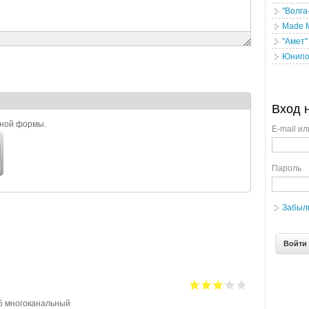
"Волга
Made M
"Амет"
Юнипо
Вход 
ьной формы.
E-mail ил
Пароль
Забыл
55 многоканальный