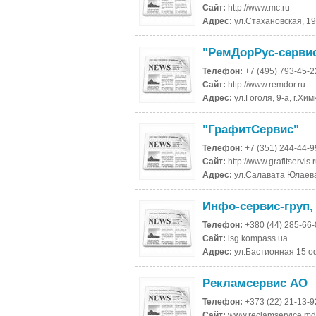
Сайт:
http://www.mc.ru
Адрес:
ул.Стахановская, 19
"РемДорРус-серви
Телефон:
+7 (495) 793-45-2
Сайт:
http://www.remdor.ru
Адрес:
ул.Гоголя, 9-а, г.Хи
"ГрафитСервис"
Телефон:
+7 (351) 244-44-9
Сайт:
http://www.grafitservis.
Адрес:
ул.Салавата Юлаева,
Инфо-сервис-груп
Телефон:
+380 (44) 285-66
Сайт:
isg.kompass.ua
Адрес:
ул.Бастионная 15 оф
Рекламсервис АО
Телефон:
+373 (22) 21-13-9
Сайт:
www.reclamservice.md