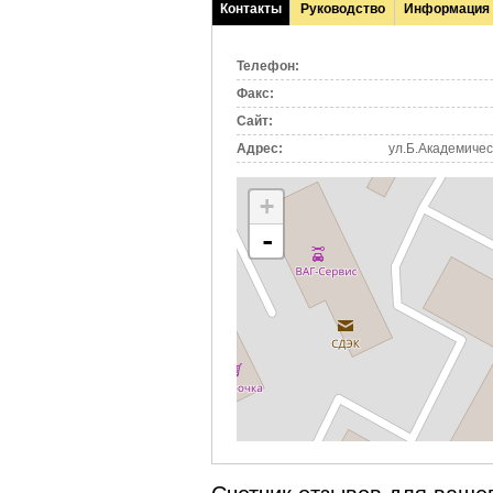
Контакты
Руководство
Информация
(активная
вкладка)
Телефон:
Факс:
Сайт:
Адрес:
ул.Б.Академическ
+
-