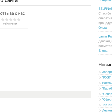
о сайта
Владисл
BELFINA
Спасибо 
оператив
процедур
Ольга
Lamar Pro
Девочки, 
посмотрит
Елена
Новы
Запор
"РУЖ"
Восто
"Кара
"Севе
"Сфера
TopTer
Лесно