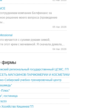
ав
05 Авг 2026
NCE
сотрудникам компании Белфинанс за
ное решение моего вопроса (проведение
ы...
05 Авг 2026
fessional
кто мучается с сухими руками зимой,
е этот крем с мочевиной. Я сначала думала,...
04 Авг 2026
е фирмы
ожский региональный государственный ЦСМС, ГП
 СЕТЬ МАГАЗИНОВ ПАРФЮМЕРИИ И КОСМЕТИКИ
чно-Сибирский учебно-тренировочный центр
башмедь"
р-Плюс"
", гостиница
razzo
е Хозяйство Кишинев ГП