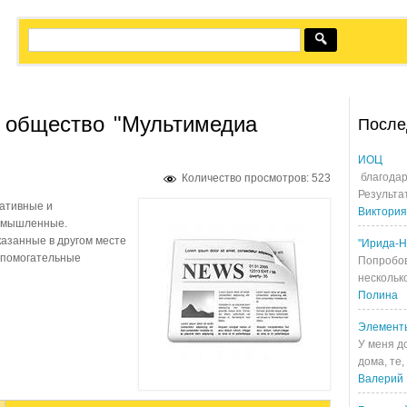
 общество
"Мультимедиа
После
ИОЦ
благодар
Количество просмотров: 523
Результа
ативные и
Виктория
омышленные.
азанные в другом месте
"Ирида-Н
спомогательные
Попробов
несколько
Полина
Элемент
У меня д
дома, те,
Валерий 