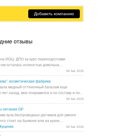
Добавить компанию
дние отзывы
на ИОЦ- ДПО за курс переподготовки.
том осталась полностью довольна....
06 Авг 2026
ева", косметическая фабрика
ала медный оттеночный бальзам еще
 лет назад, мне понравился и по составу и по...
06 Авг 2026
ы питания GP
ома куча беспроводных датчиков для умного
 что стоят на балконе или на кухне,...
Куценко
06 Авг 2026