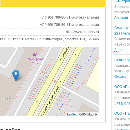
Бкм-стро
Брали до
привезут 
+7 (495) 789-86-81 многоканальный
Алексей
+7 (495) 789-86-81 многоканальный
Смарт Фр
http://www.mmserv.ru
жевател
С ними с
ая, 15, корп.1, магазин "Компьютеры", г.Москва, РФ, 127445
переносит
Дарья
GeoProS
Главная 
картинку,
Оксана
ООО «Па
Отмечали
превзошл
Владисл
ООО «Па
Leaflet
| OSM Mapnik
Отмечали
превзошл