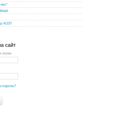
-лес"
etall
р АОЗТ
на сайт
и логин
и пароль?