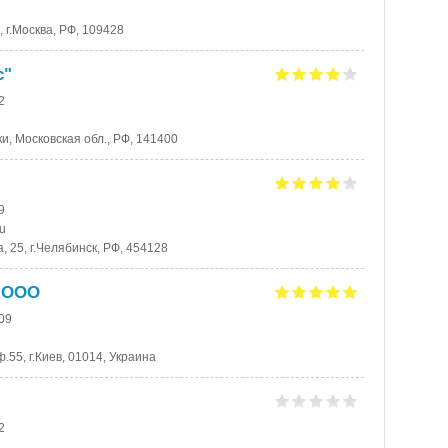
, г.Москва, РФ, 109428
с"
2
мки, Московская обл., РФ, 141400
9
ru
 25, г.Челябинск, РФ, 454128
, ООО
-09
.55, г.Киев, 01014, Украина
2