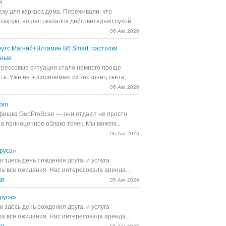
й
ску для каркаса дома. Переживали, что
сырую, но лес оказался действительно сухой,...
06 Авг 2026
утс Магний+Витамин В6 Smart, пастилки
ьные
трессовые ситуации стало немного проще
ь. Уже не воспринимаю их как конец света,...
06 Авг 2026
can
фишка GeoProScan — они отдают не просто
 а полноценное облако точек. Мы можем...
06 Авг 2026
руса»
 здесь день рождения друга, и услуга
а все ожидания. Нас интересовала аренда...
ав
05 Авг 2026
руса»
 здесь день рождения друга, и услуга
а все ожидания. Нас интересовала аренда...