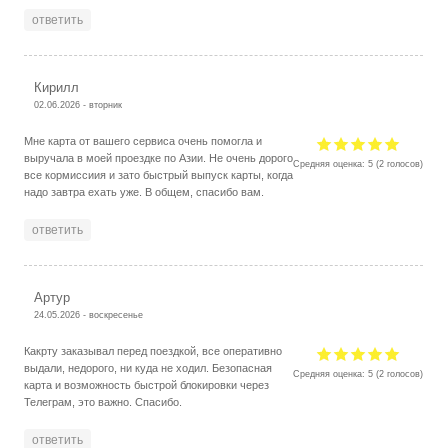
ответить
Кирилл
02.06.2026 - вторник
Мне карта от вашего сервиса очень помогла и
выручала в моей проездке по Азии. Не очень дорого
Средняя оценка:
5
(
2
голосов)
все кормиссиия и зато быстрый выпуск карты, когда
надо завтра ехать уже. В общем, спасибо вам.
ответить
Артур
24.05.2026 - воскресенье
Какрту заказывал перед поездкой, все оперативно
выдали, недорого, ни куда не ходил. Безопасная
Средняя оценка:
5
(
2
голосов)
карта и возможность быстрой блокировки через
Телеграм, это важно. Спасибо.
ответить