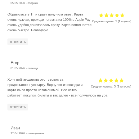
05.05.2026 - вторник
Обратилась в ТГ и сразу получила ответ. Карта
очень нужная, проходит оплата на 100%,с Apple Pay
Средняя оценка:
5
(
1
оценка)
очень удобно,привязалась сразу. Карта пополняется
очень быстро. Благодарю.
ответить
Егор
01.05.2026 - пятница
Хочу поблагодарить этот сервис за
предоставленную карту. Вернулся из поездки и
Средняя оценка:
5
(
2
голосов)
карта была просто незаменимой. Все четко
работает, покупки, билеты и так далее - все получилось на ура.
ответить
Иван
27.04.2026 - понедельник