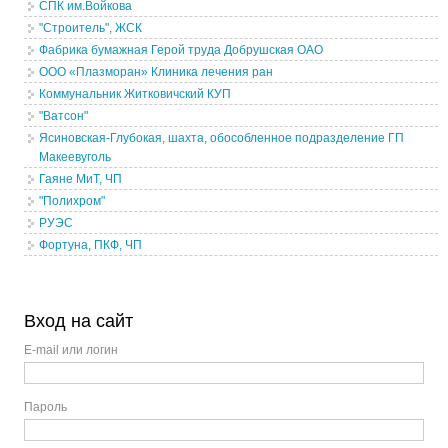
СПК им.Войкова
"Строитель", ЖСК
Фабрика бумажная Герой труда Добрушская ОАО
ООО «Плазморан» Клиника лечения ран
Коммунальник Житковичский КУП
"Ватсон"
Ясиновская-Глубокая, шахта, обособленное подразделение ГП
Макеевуголь
Гаяне МиТ, ЧП
"Полихром"
РУЭС
Фортуна, ПКФ, ЧП
Вход на сайт
E-mail или логин
Пароль