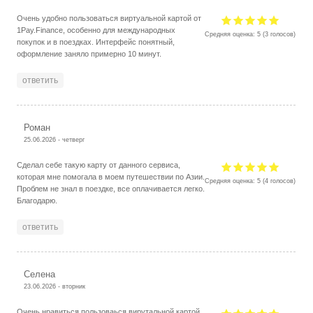
Очень удобно пользоваться виртуальной картой от
1Pay.Finance, особенно для международных
Средняя оценка:
5
(
3
голосов)
покупок и в поездках. Интерфейс понятный,
оформление заняло примерно 10 минут.
ответить
Роман
25.06.2026 - четверг
Сделал себе такую карту от данного сервиса,
которая мне помогала в моем путешествии по Азии.
Средняя оценка:
5
(
4
голосов)
Проблем не знал в поездке, все оплачивается легко.
Благодарю.
ответить
Селена
23.06.2026 - вторник
Очень нравиться пользоваься вирутальной картой