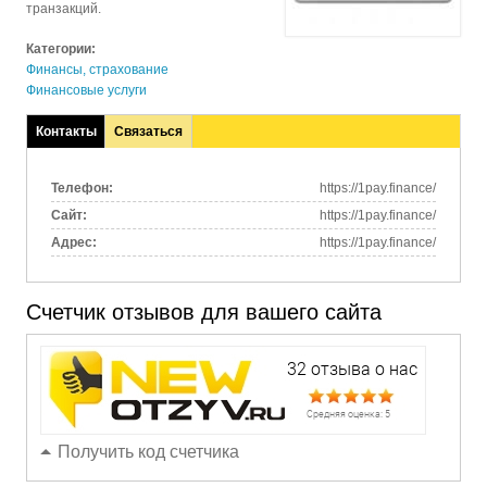
транзакций.
Категории:
Финансы, страхование
Финансовые услуги
Контакты
Связаться
(активная
вкладка)
Телефон:
https://1pay.finance/
Сайт:
https://1pay.finance/
Адрес:
https://1pay.finance/
Счетчик отзывов для вашего сайта
Получить код счетчика