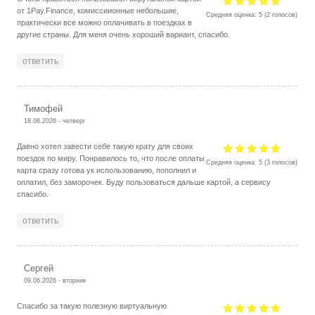
от 1Pay.Finance, комиссиионные небольшие,
Средняя оценка:
5
(
2
голосов)
практически все можно оплачивать в поездках в
другие страны. Для меня очень хороший вариант, спасибо.
ответить
Тимофей
18.06.2026 - четверг
Давно хотел завести себе такую крату для своих
поездок по миру. Понравилось то, что после оплаты
Средняя оценка:
5
(
3
голосов)
карта сразу готова ук использованию, пополнил и
оплатил, без заморочек. Буду пользоваться дальше картой, а сервису
спасибо.
ответить
Сергей
09.06.2026 - вторник
Спасибо за такую полезную виртуальную