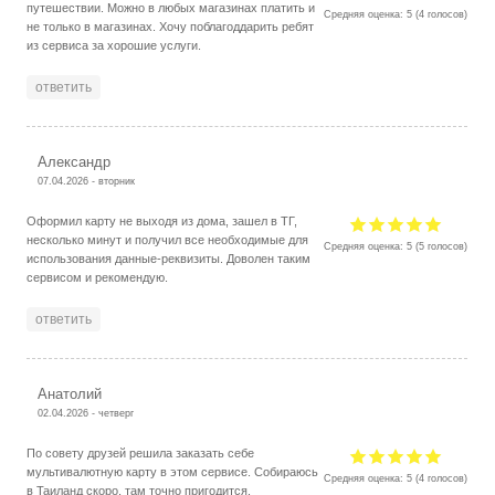
путешествии. Можно в любых магазинах платить и
Средняя оценка:
5
(
4
голосов)
не только в магазинах. Хочу поблагоддарить ребят
из сервиса за хорошие услуги.
ответить
Александр
07.04.2026 - вторник
Оформил карту не выходя из дома, зашел в ТГ,
несколько минут и получил все необходимые для
Средняя оценка:
5
(
5
голосов)
использования данные-реквизиты. Доволен таким
сервисом и рекомендую.
ответить
Анатолий
02.04.2026 - четверг
По совету друзей решила заказать себе
мультивалютную карту в этом сервисе. Собираюсь
Средняя оценка:
5
(
4
голосов)
в Таиланд скоро, там точно пригодится.