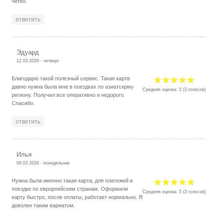
четко.
ответить
Эдуард
12.03.2026 - четверг
Благодарю такой полезный сервис. Такая картв
давно нужна была мне в поездках по азиатскрму
Средняя оценка:
5
(
3
голосов)
региону. Получил все оперативно и недорого.
Спасибо.
ответить
Илья
09.03.2026 - понедельник
Нужна была именно такая карта, для платежей в
поездке по еврорпейским странам. Оформили
Средняя оценка:
5
(
3
голосов)
карту быстро, после оплаты, работает нормально. Я
доволен таким вариатом.