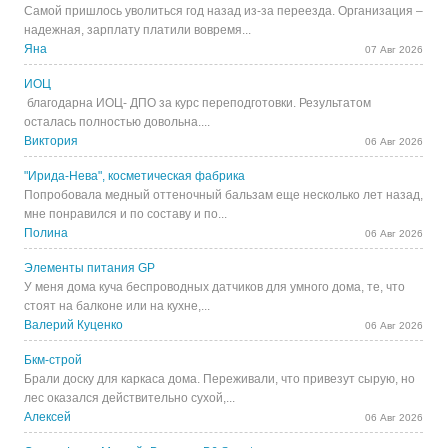
Самой пришлось уволиться год назад из-за переезда. Организация –
надежная, зарплату платили вовремя...
Яна
07 Авг 2026
ИОЦ
благодарна ИОЦ- ДПО за курс переподготовки. Результатом
осталась полностью довольна....
Виктория
06 Авг 2026
"Ирида-Нева", косметическая фабрика
Попробовала медный оттеночный бальзам еще несколько лет назад,
мне понравился и по составу и по...
Полина
06 Авг 2026
Элементы питания GP
У меня дома куча беспроводных датчиков для умного дома, те, что
стоят на балконе или на кухне,...
Валерий Куценко
06 Авг 2026
Бкм-строй
Брали доску для каркаса дома. Переживали, что привезут сырую, но
лес оказался действительно сухой,...
Алексей
06 Авг 2026