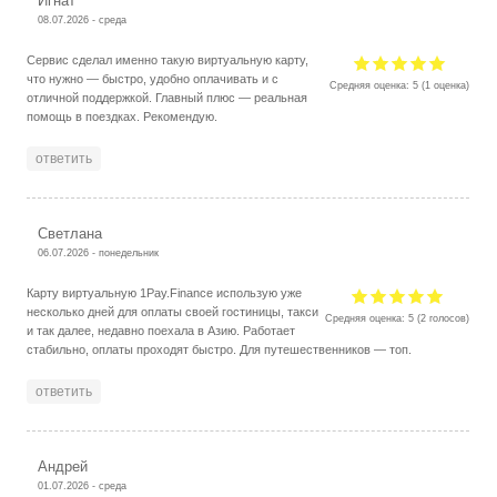
Игнат
08.07.2026 - среда
Сервис сделал именно такую виртуальную карту,
что нужно — быстро, удобно оплачивать и с
Средняя оценка:
5
(
1
оценка)
отличной поддержкой. Главный плюс — реальная
помощь в поездках. Рекомендую.
ответить
Светлана
06.07.2026 - понедельник
Карту виртуальную 1Pay.Finance использую уже
несколько дней для оплаты своей гостиницы, такси
Средняя оценка:
5
(
2
голосов)
и так далее, недавно поехала в Азию. Работает
стабильно, оплаты проходят быстро. Для путешественников — топ.
ответить
Андрей
01.07.2026 - среда