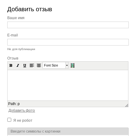
Добавить отзыв
Ваше имя
E-mail
Не для публикации
Отзыв
Font Size
Path
:
p
Добавить фото
Я не робот
Я спамер
Введите символы с картинки