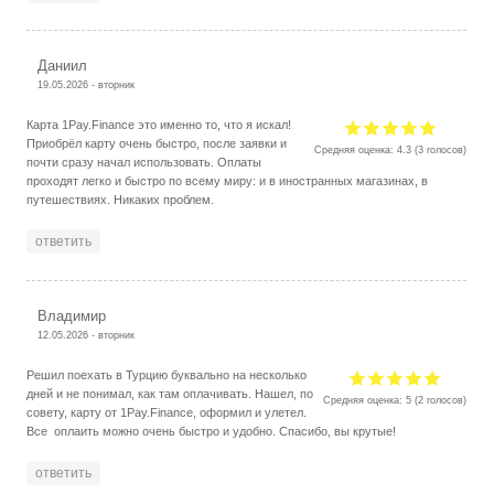
Даниил
19.05.2026 - вторник
Карта 1Pay.Finance это именно то, что я искал!
Приобрёл карту очень быстро, после заявки и
Средняя оценка:
4.3
(
3
голосов)
почти сразу начал использовать. Оплаты
проходят легко и быстро по всему миру: и в иностранных магазинах, в
путешествиях. Никаких проблем.
ответить
Владимир
12.05.2026 - вторник
Решил поехать в Турцию буквально на несколько
дней и не понимал, как там оплачивать. Нашел, по
Средняя оценка:
5
(
2
голосов)
совету, карту от 1Pay.Finance, оформил и улетел.
Все оплаить можно очень быстро и удобно. Спасибо, вы крутые!
ответить