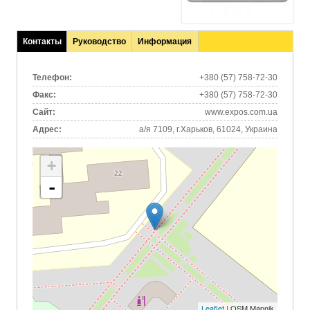
Контакты
Руководство
Информация
(активная
вкладка)
Телефон:
+380 (57) 758-72-30
Факс:
+380 (57) 758-72-30
Сайт:
www.expos.com.ua
Адрес:
а/я 7109, г.Харьков, 61024, Украина
+
-
Leaflet
| OSM Mapnik