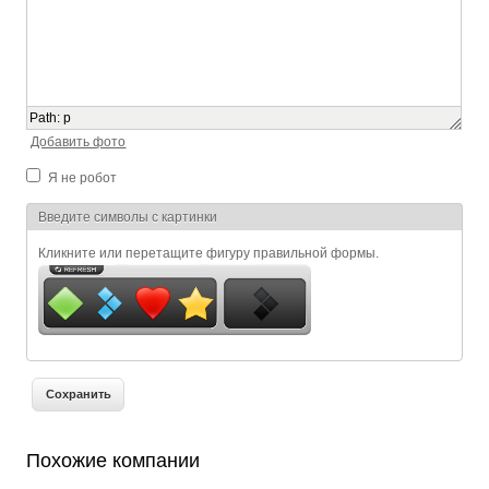
Path
:
p
Добавить фото
Я не робот
Я спамер
Введите символы с картинки
Кликните или перетащите фигуру правильной формы.
Похожие компании