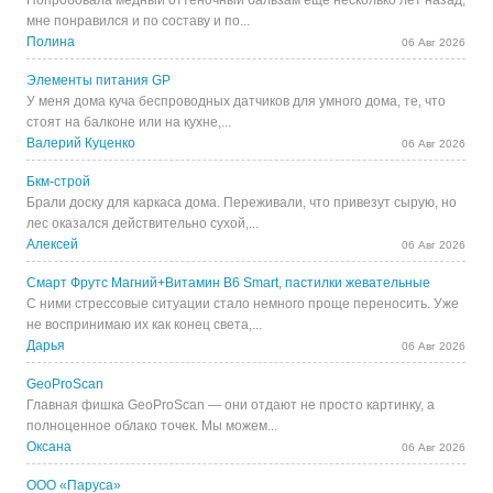
Попробовала медный оттеночный бальзам еще несколько лет назад,
мне понравился и по составу и по...
Полина
06 Авг 2026
Элементы питания GP
У меня дома куча беспроводных датчиков для умного дома, те, что
стоят на балконе или на кухне,...
Валерий Куценко
06 Авг 2026
Бкм-строй
Брали доску для каркаса дома. Переживали, что привезут сырую, но
лес оказался действительно сухой,...
Алексей
06 Авг 2026
Смарт Фрутс Магний+Витамин В6 Smart, пастилки жевательные
С ними стрессовые ситуации стало немного проще переносить. Уже
не воспринимаю их как конец света,...
Дарья
06 Авг 2026
GeoProScan
Главная фишка GeoProScan — они отдают не просто картинку, а
полноценное облако точек. Мы можем...
Оксана
06 Авг 2026
ООО «Паруса»