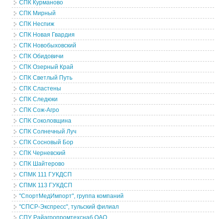
СПК Курманово
СПК Мирный
СПК Неспиж
СПК Новая Гвардия
СПК Новобыховский
СПК Обидовичи
СПК Озерный Край
СПК Светлый Путь
СПК Сластены
СПК Следюки
СПК Сож-Агро
СПК Соколовщина
СПК Солнечный Луч
СПК Сосновый Бор
СПК Черневский
СПК Шайтерово
СПМК 111 ГУКДСП
СПМК 113 ГУКДСП
"СпортМедИмпорт", группа компаний
"СПСР-Экспресс", тульский филиал
СПУ Райагропромтехснаб ОАО