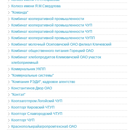
Колхоз имени Я.М.Свердлова
"Команда"
Комбинат кооперативной промышленности
Комбинат кооперативной промышленности ЧУП
Комбинат кооперативной промышленности ЧУП
Комбинат кооперативной промышленности ЧУПП
Комбинат молочный Осиповичский ОАО филиал Кличевский
Комбинат общественного питания Горецкий ОАО
Комбинат хлебопродуктов Климовичский ОАО участок
хлебоприемный
Коммунальник УКПП
"Коммунальные системы"
"Компания РЭДИ", кадровое агентство
Константинов Двор ОАО
"Контэл"
Коопзаготпром Логойский ЧУП
Коопторг Кировский ЧТУП
Коопторг Славгородский ЧТУП
Коопторг ЧУП
Краснопольерайагропромтехснаб ОАО