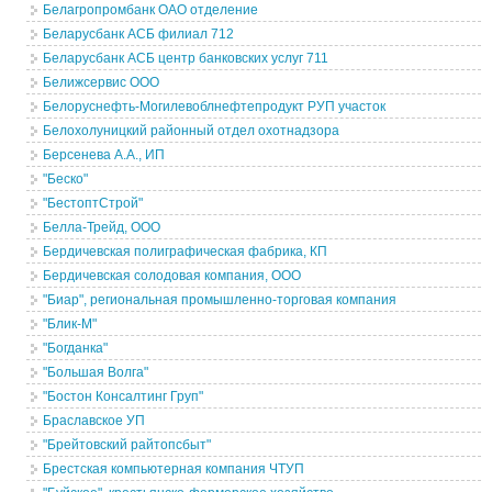
Белагропромбанк ОАО отделение
Беларусбанк АСБ филиал 712
Беларусбанк АСБ центр банковских услуг 711
Белижсервис ООО
Белоруснефть-Могилевоблнефтепродукт РУП участок
Белохолуницкий районный отдел охотнадзора
Берсенева А.А., ИП
"Беско"
"БестоптСтрой"
Белла-Трейд, ООО
Бердичевская полиграфическая фабрика, КП
Бердичевская солодовая компания, ООО
"Биар", региональная промышленно-торговая компания
"Блик-М"
"Богданка"
"Большая Волга"
"Бостон Консалтинг Груп"
Браславское УП
"Брейтовский райтопсбыт"
Брестская компьютерная компания ЧТУП