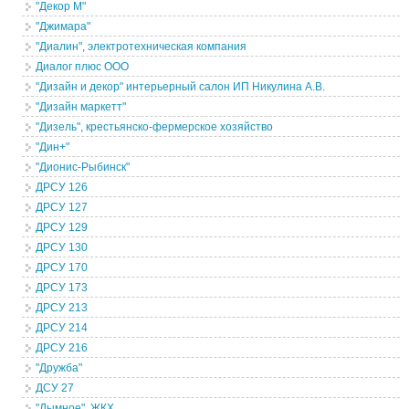
"Декор М"
"Джимара"
"Диалин", электротехническая компания
Диалог плюс ООО
"Дизайн и декор" интерьерный салон ИП Никулина А.В.
"Дизайн маркетт"
"Дизель", крестьянско-фермерское хозяйство
"Дин+"
"Дионис-Рыбинск"
ДРСУ 126
ДРСУ 127
ДРСУ 129
ДРСУ 130
ДРСУ 170
ДРСУ 173
ДРСУ 213
ДРСУ 214
ДРСУ 216
"Дружба"
ДСУ 27
"Дымное", ЖКХ