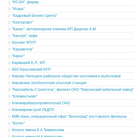
"ИСАН", фирма
"Искра"
"Кадровый Бизнес-Центр"
"Казгорсвет"
"Канис", ветеринарная клиника ИП Даценко А.М.
"Кантри", кафе
Каолин ЧПУП
"Каравелла"
"Карат"
Карвацкий Е.Л., ИП
КБО Браславский КУП
Кирово-Чепецкое районное общество охотников и рыболовов
Кировская лугоболотная опытная станция
"Кирскабель-Строитель", филиал ОАО "Кирсинский кабельный завод"
"Клементьево"
Кличеврайагропромтехснаб ОАО
Кличевремстрой УКДПП
КМБ-банк, операционный офис "Волгоград" ростовского филиала
"Колос"
Колхоз имени К.А.Тимирязева
Колхоз имени Н.А.Некрасова