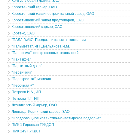
КонтурГлобал Украина, ЗАО
Коростенский карьер, ОАО
Коростенский машиностроительный завод, ОАО
Коростышевский завод продтоваров, ОАО
Коростышевский карьер, ОАО
Кортекс, ОАО
"ПАЛЛ ГмбХ". Представительство компании
"Пальметта", ИП Емельянова И.М.
"Панорама", центр оконных технологий
"Пантэкс-1"
"Паркетный двор"
"Первичник"
"Перекресток", магазин
"Песочная +"
Петрова И.А., ИП
Петрова Т.Г., ИП
Лезниковский карьер, ОАО
Леопард, Корнинский карьер, ЗАО
"Плодоовощное хозяйство-монастырское подворье"
ПМК 1 Горецкая ГУКДСП
ПМК 249 ГУКДСП