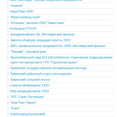
АИС-Житомир, торгово-сервисное предприятие
"Аником"
Анри Рико ООО
"Иркутсксвязьстрой"
"Италика", магазин ООО "Аванстика"
Итбелком ПТЧУП
Захидинкомбанк, КБ, Житомирский филиал
Звягель-Информ, редакция газеты, ООО
ЗИП, промышленное предприятие, ООО, Житомирский филиал
"Триумф", торговый дом
Троллейбусный парк N 6 обособленное структурное подразделение
санкт-петербургского ГУП "Горэлектротранс"
Тужинская государственная нотариальная контора
Тужинский районный отдел охотнадзора
Тужинский сельский лесхоз
Самсон Инжиниринг, ООО
Мир кондиционеров, ООО
"ХГС Санкт-Петербург"
"Хим-Торг-Гарант"
"Хлеб"
Хлебозавод Быховский