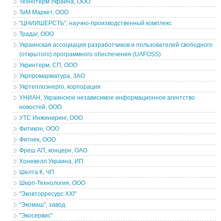
Технотерм Украина, ООО
ТиМ Маркет, ООО
"ЦНИИШЕРСТЬ", научно-производственный комплекс
Традаг, ООО
Украинская ассоциация разработчиков и пользователей свободного
(открытого) программного обеспечения (UAFOSS)
Укринтерм, СП, ООО
Укрпромарматура, ЗАО
Укртеплоэнерго, корпорация
УНИАН, Украинское независимое информационное агентство
новостей, ООО
УТС Инжиниринг, ООО
Фитикон, ООО
Фитнек, ООО
Фреш АП, концерн, ОАО
Хоневелл Украина, ИП
Шелта К, ЧП
Шерп-Технология, ООО
"Эковторресурс XXI"
"Экомаш", завод
"Экосервис"