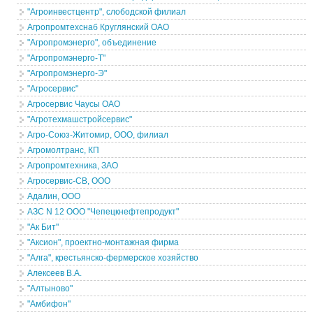
"Агроинвестцентр", слободской филиал
Агропромтехснаб Круглянский ОАО
"Агропромэнерго", объединение
"Агропромэнерго-Т"
"Агропромэнерго-Э"
"Агросервис"
Агросервис Чаусы ОАО
"Агротехмашстройсервис"
Агро-Союз-Житомир, ООО, филиал
Агромолтранс, КП
Агропромтехника, ЗАО
Агросервис-СВ, ООО
Адалин, ООО
АЗС N 12 ООО "Чепецкнефтепродукт"
"Ак Бит"
"Аксион", проектно-монтажная фирма
"Алга", крестьянско-фермерское хозяйство
Алексеев В.А.
"Алтыново"
"Амбифон"