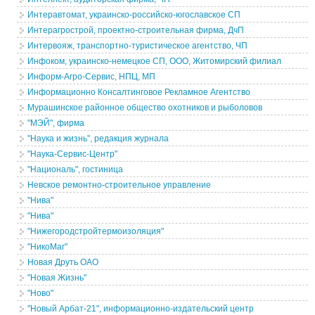
Интеравтомат, украинско-российско-югославское СП
Интерагрострой, проектно-строительная фирма, ДчП
Интервояж, транспортно-туристическое агентство, ЧП
Инфоком, украинско-немецкое СП, ООО, Житомирский филиал
Информ-Агро-Сервис, НПЦ, МП
Информационно Консалтинговое Рекламное Агентство
Мурашинское районное общество охотников и рыболовов
"МЭЙ", фирма
"Наука и жизнь", редакция журнала
"Наука-Сервис-Центр"
"Националь", гостиница
Невское ремонтно-строительное управление
"Нива"
"Нива"
"Нижегородстройтермоизоляция"
"НикоМаг"
Новая Друть ОАО
"Новая Жизнь"
"Ново"
"Новый Арбат-21", информационно-издательский центр