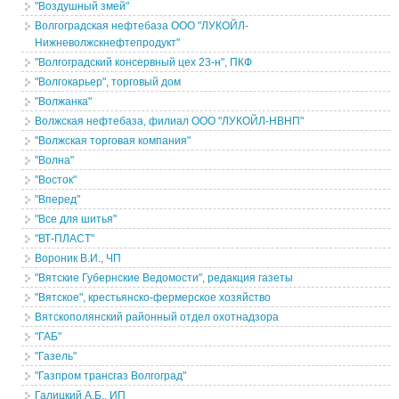
"Воздушный змей"
Волгоградская нефтебаза ООО "ЛУКОЙЛ-
Нижневолжскнефтепродукт"
"Волгоградский консервный цех 23-н", ПКФ
"Волгокарьер", торговый дом
"Волжанка"
Волжская нефтебаза, филиал ООО "ЛУКОЙЛ-НВНП"
"Волжская торговая компания"
"Волна"
"Восток"
"Вперед"
"Все для шитья"
"ВТ-ПЛАСТ"
Вороник В.И., ЧП
"Вятские Губернские Ведомости", редакция газеты
"Вятское", крестьянско-фермерское хозяйство
Вятскополянский районный отдел охотнадзора
"ГАБ"
"Газель"
"Газпром трансгаз Волгоград"
Галицкий А.Б., ИП