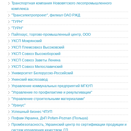
Транспортная компания Нововятского лесопромышленного
комплекса
"Трансэлектропроект", филиал ОАО РЖД
"ТУРН"
"ТУРН"
Пайпхаус, торгово-промышленный центр, ООО
УКСП Мокрянский
УКСП Племсовхоз Высоковский
УКСП Совхоз Высокоборский
УКСП Совхоз Заветы Ленина
УКСП Совхоз Милославичский
Университет Белорусско-Российский
Унинский маслозавод
Управление коммунальных предприятий МГКУП
"Управление по профилактике и рекультивации"
"Управление строительными материалами"
"Уранус"
Успешный бизнес ЧПУП
Пофам-Украина, ДчП Pofam-Poznan (Польша)
Промбезопасность, Украинский центр по сертификации продукции и
систем управления качеством, ГП