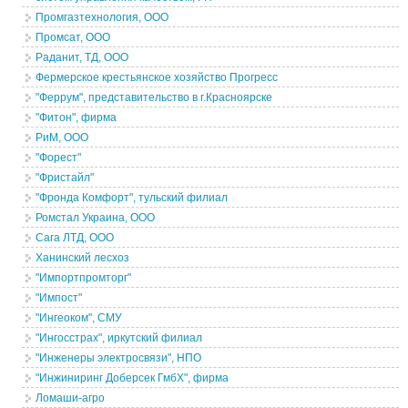
Промгазтехнология, ООО
Промсат, ООО
Раданит, ТД, ООО
Фермерское крестьянское хозяйство Прогресс
"Феррум", представительство в г.Красноярске
"Фитон", фирма
РиМ, ООО
"Форест"
"Фристайл"
"Фронда Комфорт", тульский филиал
Ромстал Украина, ООО
Сага ЛТД, ООО
Ханинский лесхоз
"Импортпромторг"
"Импост"
"Ингеоком", СМУ
"Ингосстрах", иркутский филиал
"Инженеры электросвязи", НПО
"Инжиниринг Доберсек ГмбХ", фирма
Ломаши-агро