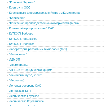
"Красный Перекоп"
Крепгрупп ООО
Крестьянско-фермерское хозяйство им.Коминтерна
"Кристи 98"
"Кристина", производственно-коммерческая фирма
Кричеврайагропромтехснаб ОАО
КУПСХП Боброво
КУПСХП Лепельское
КУПСХП Яблонька
Лаборатория рекламных технологий (ЛРТ)
"Ладья плюс"
ЛДМ УП
"Левобережье"
"ЛЕКС и К", юридическая фирма
"Ленинский путь", колхоз
"Леопольд"
Лепельагросервис ОАО
Лепельбыт КУП
Лесничество Глусское
Лесничество Круглянское