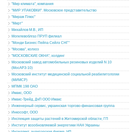
"Мир климата", компания
"МИР УПАКОВКИ". Московское представительство
"Мираж Плюс"
"Мирт"
Михайлов М.В., ИП
Могилевоблгаз ПРУП филиал
"Монди Бизнес Пейпа Сейлз СНГ"
"Москва", колхоз
"МОСКОВСКИЕ ОКНА", холдинг
Московский завод автомобильных резиновых изделий N 10
(МосАРЗ-10)
Московский институт медицинской социальной реабилитологии
(МИМСР)
МПМК 198 ОАО
Имакс, ООО
Имакс-Трейд, ДчП ООО Имакс
Инженерный сервис, украинская торгово-финансовая группа
Инкософт, ООО
Инспекция защиты растений в Житомирской области, ГП
Институт возобновляемой энергетики НАН Украины
Интеллект, аудиторская фирма, ЧП