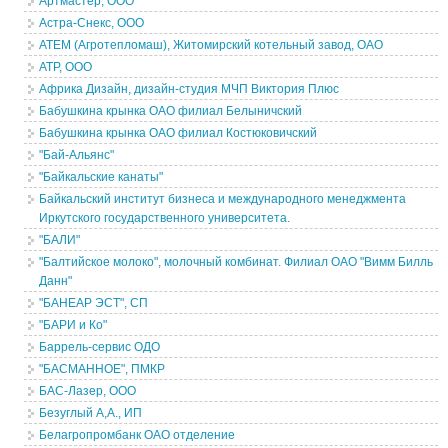
Артмастер, ООО
Астра-Снекс, ООО
АТЕМ (Агротепломаш), Житомирский котельный завод, ОАО
АТР, ООО
Африка Дизайн, дизайн-студия МЧП Виктория Плюс
Бабушкина крынка ОАО филиал Белыничский
Бабушкина крынка ОАО филиал Костюковичский
"Бай-Альянс"
"Байкальские канаты"
Байкальский институт бизнеса и международного менеджмента
Иркутского государственного университета.
"БАЛИ"
"Балтийское молоко", молочный комбинат. Филиал ОАО "Вимм Билль
Данн"
"БАНЕАР ЭСТ", СП
"БАРИ и Ко"
Баррель-сервис ОДО
"БАСМАННОЕ", ПМКР
БАС-Лазер, ООО
Безуглый А,А., ИП
Белагропромбанк ОАО отделение