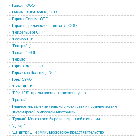
Галеан, ООО
Гамма Элит-Сервис, ООО
Гарант-Сервис, ОПО
Гарант, юридическое агентство, ООО
"Гейдельберг СНГ"
"Геомар СВ"
"Геотрейд"
"Гепард", ЧОП
"Гермес"
Горкиводхоз ОАО
Городская больница No.4
Горы СЗАО
"ГРАНДВЕЙ"
"ГРИНЕЛ", промышленно-торговая группа
"Гротек"
Главное управление сельского хозяйства и продовольствия
Житомирской облгосадминистрации
"Гудвин". Московское бюро иностранной компании
"Дакар"
"Де ДитриШ Термик". Московское представительство