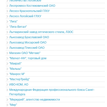
Лесничество Логойское
Леспромхоз Костюковичский ОАО
Лесхоз Краснопольский ГЛХУ
Лесхоз Логойский ГЛХУ
"Лига"
"Лига-Витал"
Лыткаринский завод оптического стекла, ЛЗОС
Льнозавод Браславский ОАО
Льнозавод Мосарский ОАО
Льнозавод Плисский ОАО
Магазин ОАО "Метако"
"Магнат-НН", торговый дом
"Макраб"
"Малыш"
"Манрос М"
"МастерТрейд"
ИВО-КОМ, АО
Международная Федерация профессионального бокса Санкт-
Петербурга
"Меркурий", агентство недвижимости
"Мир"