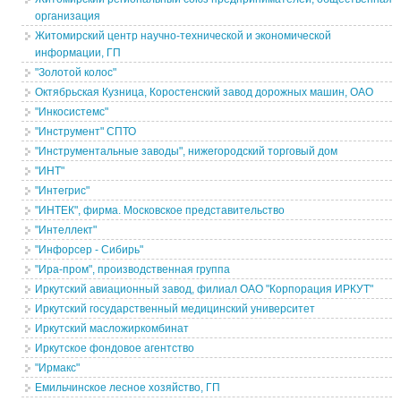
организация
Житомирский центр научно-технической и экономической
информации, ГП
"Золотой колос"
Октябрьская Кузница, Коростенский завод дорожных машин, ОАО
"Инкосистемс"
"Инструмент" СПТО
"Инструментальные заводы", нижегородский торговый дом
"ИНТ"
"Интегрис"
"ИНТЕК", фирма. Московское представительство
"Интеллект"
"Инфорсер - Сибирь"
"Ира-пром", производственная группа
Иркутский авиационный завод, филиал ОАО "Корпорация ИРКУТ"
Иркутский государственный медицинский университет
Иркутский масложиркомбинат
Иркутское фондовое агентство
"Ирмакс"
Емильчинское лесное хозяйство, ГП