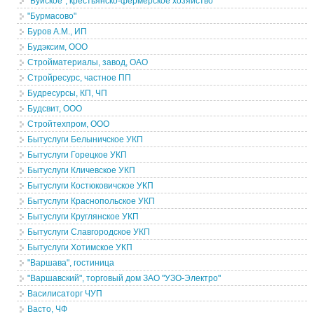
"Буйское", крестьянско-фермерское хозяйство
"Бурмасово"
Буров А.М., ИП
Будэксим, ООО
Стройматериалы, завод, ОАО
Стройресурс, частное ПП
Будресурсы, КП, ЧП
Будсвит, ООО
Стройтехпром, ООО
Бытуслуги Белыничское УКП
Бытуслуги Горецкое УКП
Бытуслуги Кличевское УКП
Бытуслуги Костюковичское УКП
Бытуслуги Краснопольское УКП
Бытуслуги Круглянское УКП
Бытуслуги Славгородское УКП
Бытуслуги Хотимское УКП
"Варшава", гостиница
"Варшавский", торговый дом ЗАО "УЗО-Электро"
Василисаторг ЧУП
Васто, ЧФ