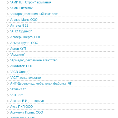
"АМИТЕГ Строй", компания
"АМК Система"
"Ангара", гостиничный комплекс
Аллюр-Макс, ООО
Аптека N 22
"АПЭ Ордино"
Альтер-Энерго, ООО
Альфа-групп, ООО
Аргон КУП
"Аркания"
"Армада", рекламное агентство
Аналитек, ООО
"АСВ-Холод"
"АСТ", издательство
АНТ-Дереволад, мебельная фабрика, ЧП
"Атлант С"
"АТС-32"
Атяпин В.И., нотариус
Аута ПКП ООО
Аргумент Принт, ООО