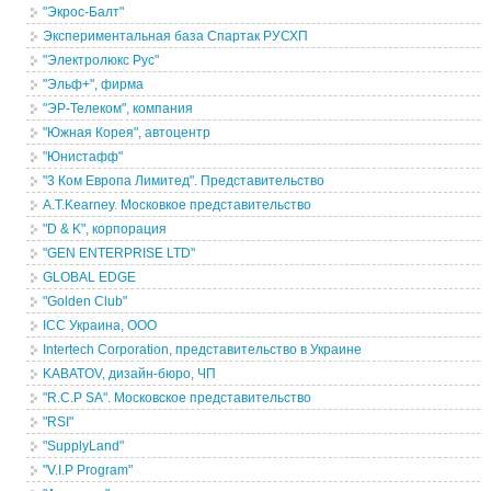
"Экрос-Балт"
Экспериментальная база Спартак РУСХП
"Электролюкс Рус"
"Эльф+", фирма
"ЭР-Телеком", компания
"Южная Корея", автоцентр
"Юнистафф"
"3 Ком Европа Лимитед". Представительство
A.T.Kearney. Московкое представительство
"D & K", корпорация
"GEN ENTERPRISE LTD"
GLOBAL EDGE
"Golden Club"
ICC Украина, ООО
Intertech Corporation, представительство в Украине
KABATOV, дизайн-бюро, ЧП
"R.C.P SA". Московское представительство
"RSI"
"SupplyLand"
"V.I.P Program"