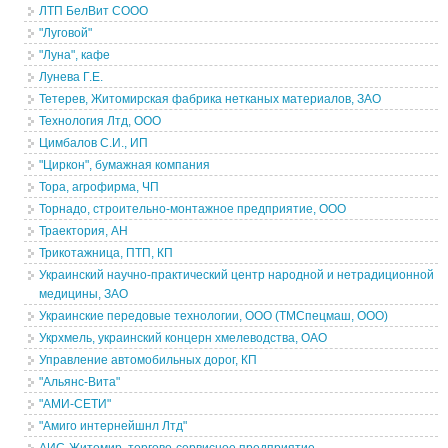
ЛТП БелВит СООО
"Луговой"
"Луна", кафе
Лунева Г.Е.
Тетерев, Житомирская фабрика нетканых материалов, ЗАО
Технология Лтд, ООО
Цимбалов С.И., ИП
"Циркон", бумажная компания
Тора, агрофирма, ЧП
Торнадо, строительно-монтажное предприятие, ООО
Траектория, АН
Трикотажница, ПТП, КП
Украинский научно-практический центр народной и нетрадиционной
медицины, ЗАО
Украинские передовые технологии, ООО (ТМСпецмаш, ООО)
Укрхмель, украинский концерн хмелеводства, ОАО
Управление автомобильных дорог, КП
"Альянс-Вита"
"АМИ-СЕТИ"
"Амиго интернейшнл Лтд"