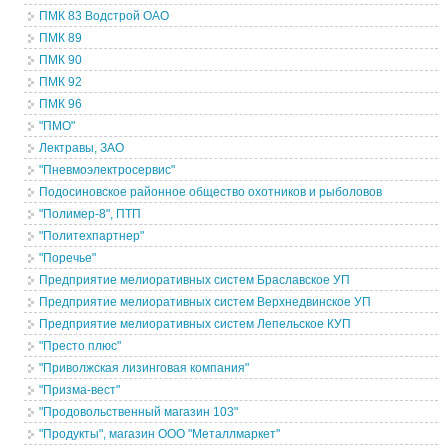
ПМК 83 Водстрой ОАО
ПМК 89
ПМК 90
ПМК 92
ПМК 96
"ПМО"
Лектравы, ЗАО
"Пневмоэлектросервис"
Подосиновское районное общество охотников и рыболовов
"Полимер-8", ПТП
"Политехпартнер"
"Поречье"
Предприятие мелиоративных систем Браславское УП
Предприятие мелиоративных систем Верхнедвинское УП
Предприятие мелиоративных систем Лепельское КУП
"Престо плюс"
"Приволжская лизинговая компания"
"Призма-вест"
"Продовольственный магазин 103"
"Продукты", магазин ООО "Металлмаркет"