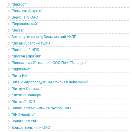
"Вектор"
"Вематэк-Иркутск"
Верус ПТО ОАО
"Верхолемский"
"Веста"
Ветсанутильзавод Белыничский УКПП
"Визави", салон-студия
"Викселен", НПК
"Вилсон Евразия"
"Виномания-2", магазин ООО ПФК "Паладин"
"Вирпул-М"
"Вита-Ир"
Витебскагропродукт ЗАО филиал Лепельский
"Витрум Система"
"Витязь", концерн
"Витязь", ЧОП
Випос, автомобильная группа, ЗАО
"ВНИИнефть"
Водоканал УКП
Водхоз Белыничи ОАО