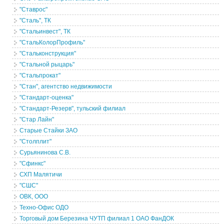
"Ставрос"
"Сталь", ТК
"Стальинвест", ТК
"СтальКолорПрофиль"
"Стальконструкция"
"Стальной рыцарь"
"Стальпрокат"
"Стан", агентство недвижимости
"Стандарт-оценка"
"Стандарт-Резерв", тульский филиал
"Стар Лайн"
Старые Стайки ЗАО
"Столплит"
Сурьянинова С.В.
"Сфинкс"
СХП Малятичи
"СШС"
ОВК, ООО
Техно-Офис ОДО
Торговый дом Березина ЧУТП филиал 1 ОАО ФанДОК