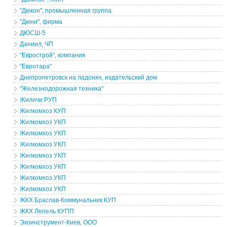
"Дюкон", промышленная группа
"Дюни", фирма
ДЮСШ-5
Даниил, ЧП
"Еврострой", компания
"Евротара"
Днепропетровск на ладонях, издательский дом
"Железнодорожная техника"
Жиличи РУП
Жилкомхоз КУП
Жилкомхоз УКП
Жилкомхоз УКП
Жилкомхоз УКП
Жилкомхоз УКП
Жилкомхоз УКП
Жилкомхоз УКП
Жилкомхоз УКП
ЖКХ Браслав-Коммунальник КУП
ЖКХ Лепель КУПП
Экоинструмент-Киев, ООО