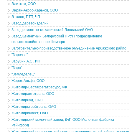
Элитком, ООО
Энран-Акрос-Харьков, ООО
Эталон, ПТП, ЧП
Завод деревоизделий
Завод ремонтно-механический Лепельский ОАО
Завод цементный Белорусский ПРУП подразделение
сельскохозяйственное Цемагро
Заготовительно-производственное объединение Арбажского райпо
"Заречье"
Зарубин А.С., ИП
"Заря"
"Земледелец"
Жерок-Альфа, ООО
Житомир-Вестагрегатресурс, ЧФ
Житомиравтотранс, ООО
Житомирбуд, ОАО
Житомирстройтранс, ОАО
Житомиринвест, ОАО
Житомирский молочный завод, ДчП ООО Молочная фабрика
Рейнфорд
Житомирский региональный союз предпринимателей, общественная