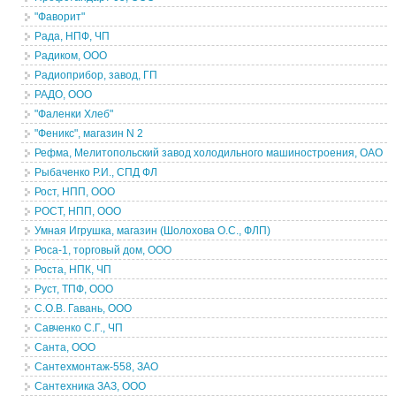
"Фаворит"
Рада, НПФ, ЧП
Радиком, ООО
Радиоприбор, завод, ГП
РАДО, ООО
"Фаленки Хлеб"
"Феникс", магазин N 2
Рефма, Мелитопольский завод холодильного машиностроения, ОАО
Рыбаченко Р.И., СПД ФЛ
Рост, НПП, ООО
РОСТ, НПП, ООО
Умная Игрушка, магазин (Шолохова О.С., ФЛП)
Роса-1, торговый дом, ООО
Роста, НПК, ЧП
Руст, ТПФ, ООО
С.О.В. Гавань, ООО
Савченко С.Г., ЧП
Санта, ООО
Сантехмонтаж-558, ЗАО
Сантехника ЗАЗ, ООО