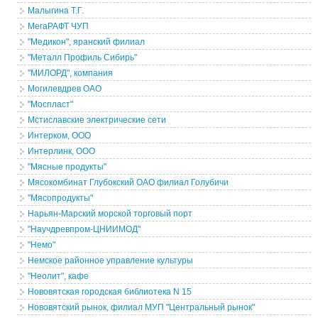
Малыгина Т.Г.
МегаРАФТ ЧУП
"Медикон", яранский филиал
"Металл Профиль Сибирь"
"МИЛОРД", компания
Могилевдрев ОАО
"Моспласт"
Мстиславские электрические сети
Интерком, ООО
Интерлинк, ООО
"Мясные продукты"
Мясокомбинат Глубокский ОАО филиал Голубичи
"Мясопродукты"
Нарьян-Марский морской торговый порт
"Научдревпром-ЦНИИМОД"
"Немо"
Немское районное управление культуры
"Неолит", кафе
Нововятская городская библиотека N 15
Нововятский рынок, филиал МУП "Центральный рынок"