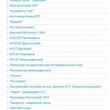
"Кондор-Техно", компания
Коопзаготпром ЧУП
"Копицентр СВЕ"
Коптевская Нива КУП
"Кордэкс"
"Котласгазсервис"
Красный Металлист ОАО
КУПСХП Григоровичи
КУПСХП Дриссенский
КУСП Друйский
КУСХП Борковичи
КУСХП Верхнедвинский
Лебяжская государственная нотариальная контора
Лесничество Верхнедвинское
"Лесное"
"Лессервис"
Лешуконский сельский лесхоз, филиал ОГУ "Архангельсксельлес"
"Лидер", супермаркет N 1
Льнозавод Лепельский ОАО
"Людмила", свадебный салон
"МАГНИТ плюс"