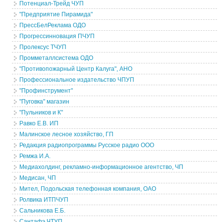
Потенциал-Трейд ЧУП
"Предприятие Пирамида"
ПрессБелРеклама ОДО
Прогрессинновация ПЧУП
Пролексус ТЧУП
Промметаллсистема ОДО
"Противопожарный Центр Калуга", АНО
Профессиональное издательство ЧПУП
"Профинструмент"
"Пуговка" магазин
"Пульников и К"
Равко Е.В. ИП
Малинское лесное хозяйство, ГП
Редакция радиопрограммы Русское радио ООО
Ремжа И.А.
Медиахолдинг, рекламно-информационное агентство, ЧП
Медисан, ЧП
Мител, Подольская телефонная компания, ОАО
Ролвика ИТПЧУП
Сальникова Е.Б.
Сантафэ ЧТУП