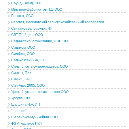
Саунд Саунд, ООО
Мир полуфабрикатов, ТД, ООО
Рассвет, ОАО
Рассвет, Веселовский сельскохозяйтвенный кооператив
Свитанок Запорожья, ЧП
СВТ Трейдинг, ООО
Седин-техобслуживание, НПП ООО
Сидиком, ООО
Силбекс, ООО
Сельхозтехника, ОАО
Сильпо, сеть супермаркетов, ООО
Синтек, ПКК
Сич-21, ЗАО
Сич-Агро 2005, ООО
Урожай, украинско-испанское ООО
Урсула, ООО
Шалдина И.А. ИП
"Шансон"
Шеленг-коммуникейшн ООО
ФЭМ, частное ПКП