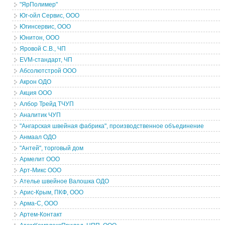
"ЯрПолимер"
Юг-ойл Сервис, ООО
Югинсервис, ООО
Юнитон, ООО
Яровой С.В., ЧП
EVM-стандарт, ЧП
Абсолютстрой ООО
Акрон ОДО
Акция ООО
Албор Трейд ТЧУП
Аналитик ЧУП
"Ангарская швейная фабрика", производственное объединение
Анмаал ОДО
"Антей", торговый дом
Армелит ООО
Арт-Микс ООО
Ателье швейное Валошка ОДО
Арис-Крым, ПКФ, ООО
Арма-С, ООО
Артем-Контакт