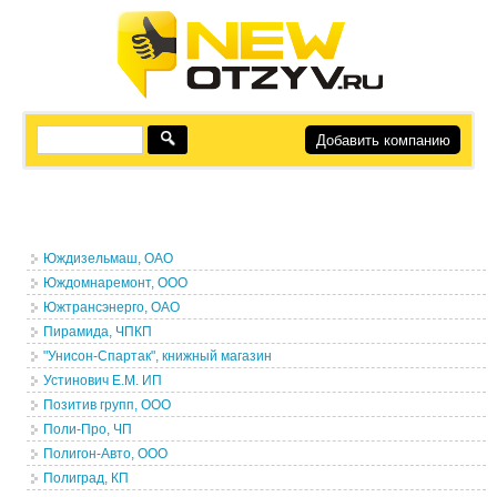
Добавить компанию
Юждизельмаш, ОАО
Юждомнаремонт, ООО
Южтрансэнерго, ОАО
Пирамида, ЧПКП
"Унисон-Спартак", книжный магазин
Устинович Е.М. ИП
Позитив групп, ООО
Поли-Про, ЧП
Полигон-Авто, ООО
Полиград, КП