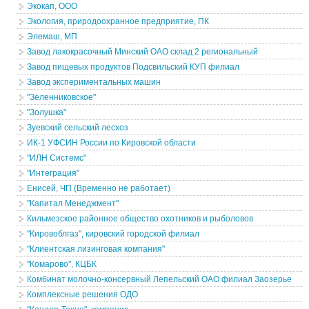
Экокап, ООО
Экология, природоохранное предприятие, ПК
Элемаш, МП
Завод лакокрасочный Минский ОАО склад 2 региональный
Завод пищевых продуктов Подсвильский КУП филиал
Завод экспериментальных машин
"Зеленниковское"
"Золушка"
Зуевский сельский лесхоз
ИК-1 УФСИН России по Кировской области
"ИЛН Системс"
"Интеграция"
Енисей, ЧП (Временно не работает)
"Капитал Менеджмент"
Кильмезское районное общество охотников и рыболовов
"Кировоблгаз", кировский городской филиал
"Клиентская лизинговая компания"
"Комарово", КЦБК
Комбинат молочно-консервный Лепельский ОАО филиал Заозерье
Комплексные решения ОДО