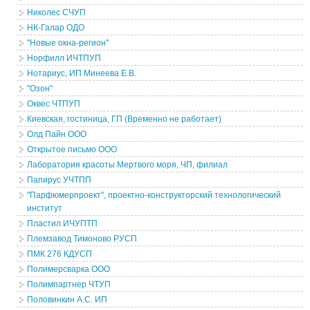
Николес СЧУП
НК-Галар ОДО
"Новые окна-регион"
Норфилл ИЧТПУП
Нотариус, ИП Минеева Е.В.
"Озон"
Оквес ЧТПУП
Киевская, гостиница, ГП (Временно не работает)
Олд Пайн ООО
Открытое письмо ООО
Лаборатория красоты Мертвого моря, ЧП, филиал
Папирус УЧТПП
"Парфюмерпроект", проектно-конструкторский технологический
институт
Пластил ИЧУПТП
Племзавод Тимоново РУСП
ПМК 276 КДУСП
Полимерсварка ООО
Полимпартнер ЧТУП
Половинкин А.С. ИП