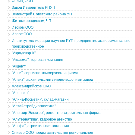
Фолиа, ООО
Завод Измеритель РПУП
Зеленстрой Советского района УП
Житомиррадиоком, ЧП
Изоком ООО
Иларс ООО
Институт мелиорации научное РУП предприятие экспериментально-
производственное
"Акродекор-К"
"Аксиома", торговая компания
"Акцент"
"Алви", сервисно-коммерческая фирма
"Алвиз", архангельский ликеро-водочный завод
Александрийское ОАО
"Аленсио"
"Алина-Косметик", склад-магазин
"Алтайстройдиагностика"
"Альтаир-Электро", ремонтно-строительная фирма
"Альтернатива", кадровое агенство
"Альфа", строительная компания
Оливер ООО представительство региональное