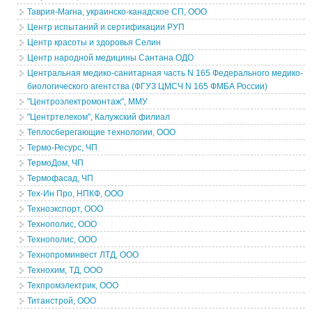
Таврия-Магна, украинско-канадское СП, ООО
Центр испытаний и сертификации РУП
Центр красоты и здоровья Селин
Центр народной медицины Сантана ОДО
Центральная медико-санитарная часть N 165 Федерального медико-
биологического агентства (ФГУЗ ЦМСЧ N 165 ФМБА России)
"Центроэлектромонтаж", ММУ
"Центртелеком", Калужский филиал
Теплосберегающие технологии, ООО
Термо-Ресурс, ЧП
ТермоДом, ЧП
Термофасад, ЧП
Тех-Ин Про, НПКФ, ООО
Техноэкспорт, ООО
Технополис, ООО
Технополис, ООО
Технопроминвест ЛТД, ООО
Технохим, ТД, ООО
Техпромэлектрик, ООО
Титанстрой, ООО