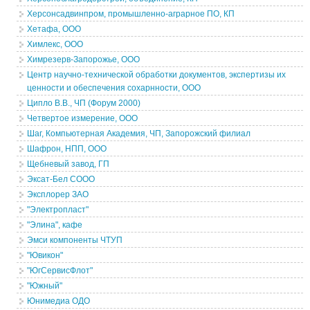
Херсонсадвинпром, промышленно-аграрное ПО, КП
Хетафа, ООО
Химлекс, ООО
Химрезерв-Запорожье, ООО
Центр научно-технической обработки документов, экспертизы их
ценности и обеспечения сохарнности, ООО
Ципло В.В., ЧП (Форум 2000)
Четвертое измерение, ООО
Шаг, Компьютерная Академия, ЧП, Запорожский филиал
Шафрон, НПП, ООО
Щебневый завод, ГП
Эксат-Бел СООО
Эксплорер ЗАО
"Электропласт"
"Элина", кафе
Эмси компоненты ЧТУП
"Ювикон"
"ЮгСервисФлот"
"Южный"
Юнимедиа ОДО