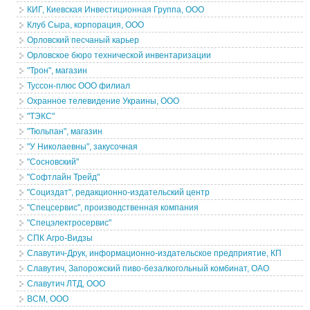
КИГ, Киевская Инвестиционная Группа, ООО
Клуб Сыра, корпорация, ООО
Орловский песчаный карьер
Орловское бюро технической инвентаризации
"Трон", магазин
Туссон-плюс ООО филиал
Охранное телевидение Украины, ООО
"ТЭКС"
"Тюльпан", магазин
"У Николаевны", закусочная
"Сосновский"
"Софтлайн Трейд"
"Социздат", редакционно-издательский центр
"Спецсервис", производственная компания
"Спецэлектросервис"
СПК Агро-Видзы
Славутич-Друк, информационно-издательское предприятие, КП
Славутич, Запорожский пиво-безалкогольный комбинат, ОАО
Славутич ЛТД, ООО
ВСМ, ООО