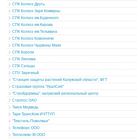
СПК Колхоз Друть
СПК Колхоз Заря Коммуны
СПК Колхоз им.Буденного
СПК Колхоз им.Кирова
СПК Колхоз им.Тельмана
СПК Колхоз Комсеничи
СПК Колхоз Чырвоны Маяк
СПК Короли
СПК Липовка
СПК Сельцы
СПУ Заречный
"Станция защиты растений Калужской области", ФГТ
Страховая группа "УралСиб"
"Стройдормаш", калужский региональный центр
Стропос ОАО
Такси Медведь
Тари ТрансКом ИЧТТУП
"Текстиль-Поволжье"
Телефорс ООО
Теплолюкс-М ООО