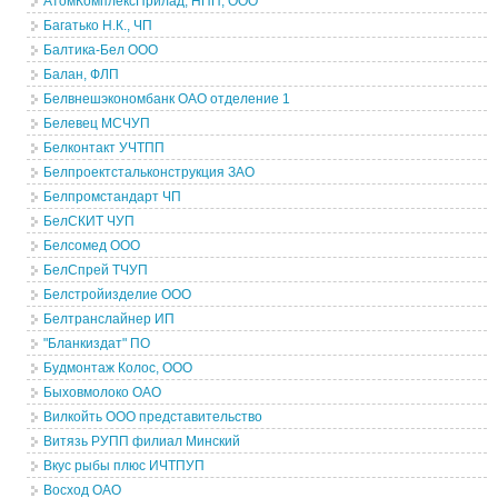
АтомКомплексПрилад, НПП, ООО
Багатько Н.К., ЧП
Балтика-Бел ООО
Балан, ФЛП
Белвнешэкономбанк ОАО отделение 1
Белевец МСЧУП
Белконтакт УЧТПП
Белпроектстальконструкция ЗАО
Белпромстандарт ЧП
БелСКИТ ЧУП
Белсомед ООО
БелСпрей ТЧУП
Белстройизделие ООО
Белтранслайнер ИП
"Бланкиздат" ПО
Будмонтаж Колос, ООО
Быховмолоко ОАО
Вилкойть ООО представительство
Витязь РУПП филиал Минский
Вкус рыбы плюс ИЧТПУП
Восход ОАО