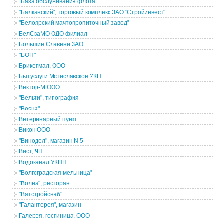
"База обслуживания флота"
"Балканский", торговый комплекс ЗАО "Стройинвест"
"Белоярский мачтопропиточный завод"
БелСваМО ОДО филиал
Большие Славени ЗАО
"БОН"
Брикетмал, ООО
Бытуслуги Мстиславское УКП
Вектор-М ООО
"Вельти", типография
"Весна"
Ветеринарный пункт
Викон ООО
"Винодел", магазин N 5
Вист, ЧП
Водоканал УКПП
"Волгоградская мельница"
"Волна", ресторан
"Вятстройснаб"
"Галантерея", магазин
Галерея, гостиница, ООО