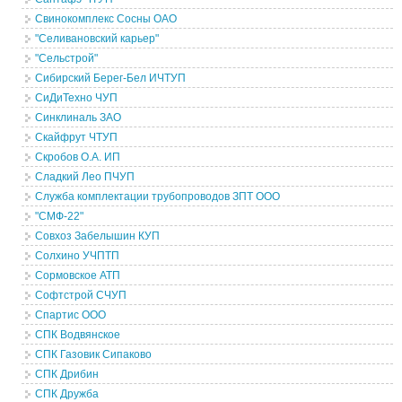
Свинокомплекс Сосны ОАО
"Селивановский карьер"
"Сельстрой"
Сибирский Берег-Бел ИЧТУП
СиДиТехно ЧУП
Синклиналь ЗАО
Скайфрут ЧТУП
Скробов О.А. ИП
Сладкий Лео ПЧУП
Служба комплектации трубопроводов ЗПТ ООО
"СМФ-22"
Совхоз Забелышин КУП
Солхино УЧПТП
Сормовское АТП
Софтстрой СЧУП
Спартис ООО
СПК Водвянское
СПК Газовик Сипаково
СПК Дрибин
СПК Дружба