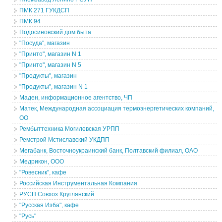
ПМК 271 ГУКДСП
ПМК 94
Подосиновский дом быта
"Посуда", магазин
"Принто", магазин N 1
"Принто", магазин N 5
"Продукты", магазин
"Продукты", магазин N 1
Маден, информационное агентство, ЧП
Матек, Международная ассоциация термоэнергетических компаний,
ОО
Рембыттехника Могилевская УРПП
Ремстрой Мстиславский УКДПП
Мегабанк, Восточноукраинский банк, Полтавский филиал, ОАО
Медрикон, ООО
"Ровесник", кафе
Российская Инструментальная Компания
РУСП Совхоз Круглянский
"Русская Изба", кафе
"Русь"