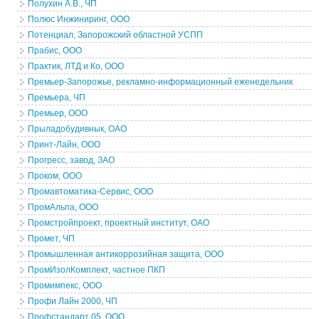
Полухин А.В., ЧП
Полюс Инжиниринг, ООО
Потенциал, Запорожский областной УСПП
Прабис, ООО
Практик, ЛТД и Ко, ООО
Премьер-Запорожье, рекламно-информационный еженедельник
Премьера, ЧП
Премьер, ООО
Прыладобудивнык, ОАО
Принт-Лайн, ООО
Прогресс, завод, ЗАО
Проком, ООО
Промавтоматика-Сервис, ООО
ПромАльпа, ООО
Промстройпроект, проектный институт, ОАО
Промет, ЧП
Промышленная антикоррозийная защита, ООО
ПромИзолКомплект, частное ПКП
Промимпекс, ООО
Профи Лайн 2000, ЧП
Профстандарт 05, ООО