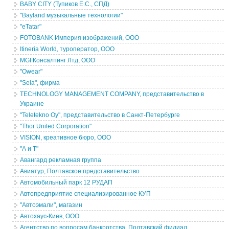
BABY CITY (Тупиков Е.С., СПД)
"Bayland музыкальные технологии"
"eTatar"
FOTOBANK Империя изображений, ООО
Itineria World, туроператор, ООО
MGI Консалтинг Лтд, ООО
"Owear"
"Sela", фирма
TECHNOLOGY MANAGEMENT COMPANY, представительство в
Украине
"Teletekno Oy", представительство в Санкт-Петербурге
"Thor United Corporation"
VISION, креативное бюро, ООО
"А и Т"
Авангард рекламная группа
Авиатур, Полтавское представительство
Автомобильный парк 12 РУДАП
Автопредприятие специализированное КУП
"Автоэмали", магазин
Автохаус-Киев, ООО
Агентство по вопросам банкротства, Полтавский филиал