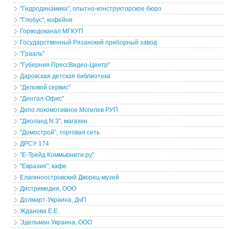
"Гидродинамика", опытно-конструкторское бюро
"Глобус", кофейня
Горводоканал МГКУП
Государственный Рязанский приборный завод
"Грааль"
"Губерния ПрессВидео-Центр"
Даровская детская библиотека
"Деловой сервис"
"Дентал-Офис"
Депо локомотивное Могилев РУП
"Диоланд N 3", магазин
"Домострой", торговая сеть
ДРСУ 174
"Е-Трейд Коммьюнити.ру"
"Евразия", кафе
Елагиноостровский Дворец-музей
Дистримедия, ООО
Долмарт-Украина, ДчП
Жданова Е.Е.
Эдельман Украина, ООО