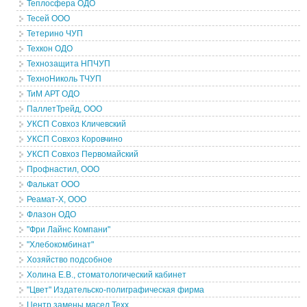
Теплосфера ОДО
Тесей ООО
Тетерино ЧУП
Техкон ОДО
Технозащита НПЧУП
ТехноНиколь ТЧУП
ТиМ АРТ ОДО
ПаллетТрейд, ООО
УКСП Совхоз Кличевский
УКСП Совхоз Коровчино
УКСП Совхоз Первомайский
Профнастил, ООО
Фалькат ООО
Реамат-Х, ООО
Флазон ОДО
"Фри Лайнс Компани"
"Хлебокомбинат"
Хозяйство подсобное
Холина Е.В., стоматологический кабинет
"Цвет" Издательско-полиграфическая фирма
Центр замены масел Texx