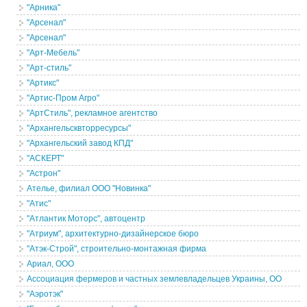
"Арника"
"Арсенал"
"Арсенал"
"Арт-Мебель"
"Арт-стиль"
"Артикс"
"Артис-Пром Агро"
"АртСтиль", рекламное агентство
"Архангельсквторресурсы"
"Архангельский завод КПД"
"АСКЕРТ"
"Астрон"
Ателье, филиал ООО "Новинка"
"Атис"
"Атлантик Моторс", автоцентр
"Атриум", архитектурно-дизайнерское бюро
"Атэк-Строй", строительно-монтажная фирма
Ариал, ООО
Ассоциация фермеров и частных землевладельцев Украины, ОО
"Аэротэк"