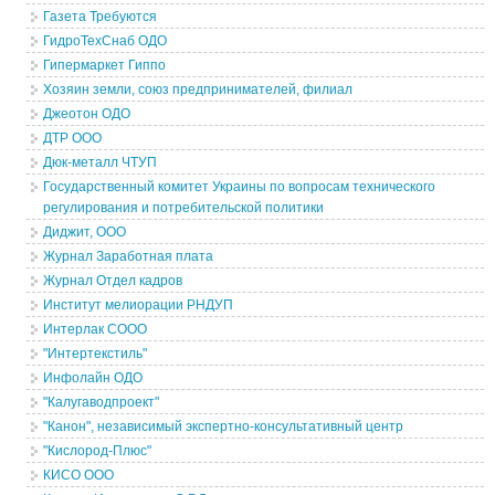
Газета Требуются
ГидроТехСнаб ОДО
Гипермаркет Гиппо
Хозяин земли, союз предпринимателей, филиал
Джеотон ОДО
ДТР ООО
Дюк-металл ЧТУП
Государственный комитет Украины по вопросам технического
регулирования и потребительской политики
Диджит, ООО
Журнал Заработная плата
Журнал Отдел кадров
Институт мелиорации РНДУП
Интерлак СООО
"Интертекстиль"
Инфолайн ОДО
"Калугаводпроект"
"Канон", независимый экспертно-консультативный центр
"Кислород-Плюс"
КИСО ООО