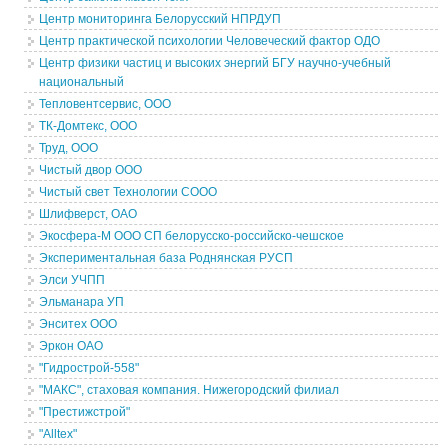
Центр мониторинга Белорусский НПРДУП
Центр практической психологии Человеческий фактор ОДО
Центр физики частиц и высоких энергий БГУ научно-учебный
национальный
Тепловентсервис, ООО
ТК-Домтекс, ООО
Труд, ООО
Чистый двор ООО
Чистый свет Технологии СООО
Шлифверст, ОАО
Экосфера-М ООО СП белорусско-российско-чешское
Экспериментальная база Роднянская РУСП
Элси УЧПП
Эльманара УП
Энситех ООО
Эркон ОАО
"Гидрострой-558"
"МАКС", стаховая компания. Нижегородский филиал
"Престижстрой"
"Alltex"