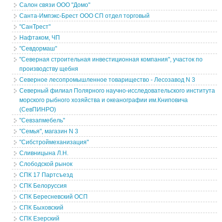
Салон связи ООО "Домо"
Санта-Импэкс-Брест ООО СП отдел торговый
"СанТрест"
Нафтаком, ЧП
"Севдормаш"
"Северная строительная инвестиционная компания", участок по
производству щебня
Северное лесопромышленное товарищество - Лесозавод N 3
Северный филиал Полярного научно-исследовательского института
морского рыбного хозяйства и океанографии им.Книповича
(СевПИНРО)
"Севзапмебель"
"Семья", магазин N 3
"Сибстроймеханизация"
Сливницына Л.Н.
Слободской рынок
СПК 17 Партсъезд
СПК Белоруссия
СПК Бересневский ОСП
СПК Быховский
СПК Езерский