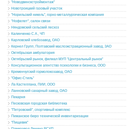
"Новодвинскстроймонтаж"
Новотроицкий газовый участок
"Норильский никель", горно-металлургическая компания
"Нофелет", салон связи
Няндомский сельский лесхоз
Калинченко С.А., ЧП
Карловский хлебозавод, ОАО
Кернел Групп, Полтавский маслоэкстракционный завод, ЗАО
Октябрьская амбулатория
Октябрьский рынок, филиал МУП "Центральный рынок"
Консультационное агентство психологии и бизнеса, ООО
Кременчугский гормолокозавод, ОАО
"Офис-Стиль"
Ла Кастеллана, ПИИ, ООО
Ланновский сахарный завод, ОАО
Пекарня
Песковская городская библиотека
"Петровский", спортивный комплекс
Пижанское бюро технической инвентаризации
"Пищевик"
Племзавод Ленино РСУП