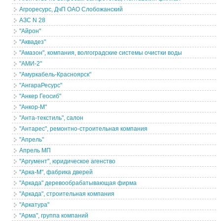
Агроресурс, ДчП ОАО Слобожанский
АЗС N 28
"Айрон"
"Аквадез"
"Амазон", компания, волгоградские системы очистки воды
"АМИ-2"
"Амуркабель-Красноярск"
"АнгараРесурс"
"Анкер Геосиб"
"Анкор-М"
"Анта-текстиль", салон
"Антарес", ремонтно-строительная компания
"Апрель"
Апрель МП
"Аргумент", юридическое агенство
"Арка-М", фабрика дверей
"Аркада" деревообрабатывающая фирма
"Аркада", строительная компания
"Аркатура"
"Арма", группа компаний