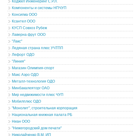
Коджил Инженеринг С.Р.Л.
Компоненты и системы НПЧУП
Консигма ООО
Ксантел ООО
КУСП Совхоз Рубеж
Лаверна фрут ООО
"Лакс"
Ледяная страна плюс УЧТПП
Лефорт ОДО
"Линия"
Магазин Олимпия-спорт
Макс Аэро ОДО
Металл-технология ОДО
Минбакалеяторг ОАО
Мир недвижимости плюс ЧУП
Мобилплюс ОДО
"Монолит", строительная корпорация
Национальная книжная палата РБ
Ниан ООО
"Нижегородский дом печати"
Николайченко В.М. ИП