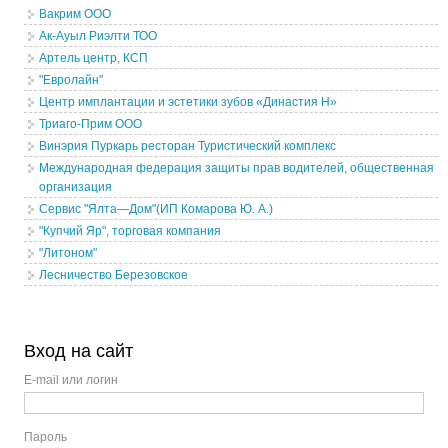
Вакрим ООО
Ак-Ауыл Риэлти ТОО
Артель центр, КСП
"Евролайн"
Центр имплантации и эстетики зубов «Династия Н»
Триаго-Прим ООО
Винэрия Пуркарь ресторан Туристический комплекс
Международная федерация защиты прав водителей, общественная
организация
Сервис "Ялта—Дом"(ИП Комарова Ю. А.)
"Купчий Яр", торговая компания
"Литоном"
Лесничество Березовское
Вход на сайт
E-mail или логин
Пароль