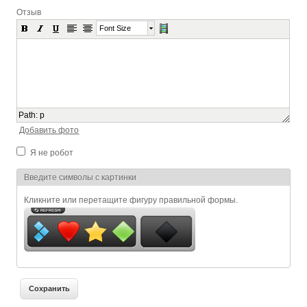
Отзыв
Font Size
Path
:
p
Добавить фото
Я не робот
Я спамер
Введите символы с картинки
Кликните или перетащите фигуру правильной формы.