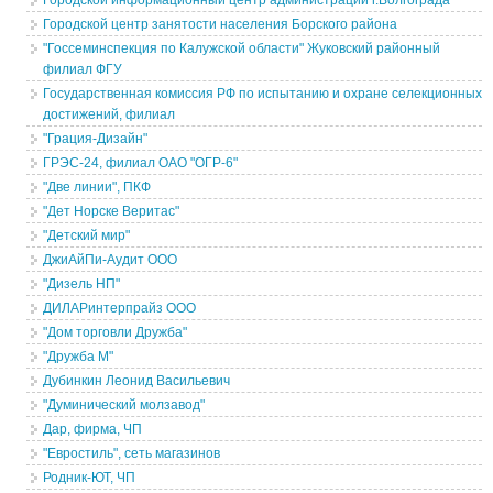
Городской информационный центр администрации г.Волгограда
Городской центр занятости населения Борского района
"Госсеминспекция по Калужской области" Жуковский районный
филиал ФГУ
Государственная комиссия РФ по испытанию и охране селекционных
достижений, филиал
"Грация-Дизайн"
ГРЭС-24, филиал OАО "ОГР-6"
"Две линии", ПКФ
"Дет Норске Веритас"
"Детский мир"
ДжиАйПи-Аудит ООО
"Дизель НП"
ДИЛАРинтерпрайз ООО
"Дом торговли Дружба"
"Дружба М"
Дубинкин Леонид Васильевич
"Думинический молзавод"
Дар, фирма, ЧП
"Евростиль", сеть магазинов
Родник-ЮТ, ЧП