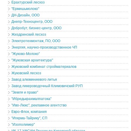
Ерахтурский лесхоз
"Ермишьмолоко"
ДН-Дизайн, ООО
Днепр-Техноцентр, ООО
Добробут, бизнес-центр, ООО
Жиздринский лесхоз
Электротехмонтаж, ПО, ООО
Энергия, научно-производственное ЧП
"Жуково-Молоко"
"Жуковская архитектура"
Жуковский комбинат стройматериалов
Жуковский лесхоз
Завод алюминиевого литья
Завод ликероводочный Климовичский РУП
"Земля и право"
"Ибредькрахмалпатока"
"Иво-Люкс", рекламное агентство
Евро-Флок, компания
"Игирма-Тайрику", СП
"Изополимер"