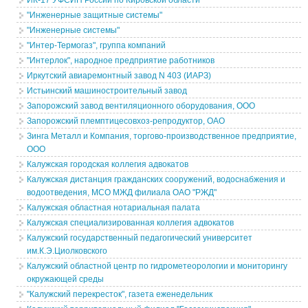
ИК-17 УФСИН России по Кировской области
"Инженерные защитные системы"
"Инженерные системы"
"Интер-Термогаз", группа компаний
"Интерлок", народное предприятие работников
Иркутский авиаремонтный завод N 403 (ИАРЗ)
Истьинский машиностроительный завод
Запорожский завод вентиляционного оборудования, ООО
Запорожский племптицесовхоз-репродуктор, ОАО
Зинга Металл и Компания, торгово-производственное предприятие,
ООО
Калужская городская коллегия адвокатов
Калужская дистанция гражданских сооружений, водоснабжения и
водоотведения, МСО МЖД филиала ОАО "РЖД"
Калужская областная нотариальная палата
Калужская специализированная коллегия адвокатов
Калужский государственный педагогический университет
им.К.Э.Циолковского
Калужский областной центр по гидрометеорологии и мониторингу
окружающей среды
"Калужский перекресток", газета еженедельник