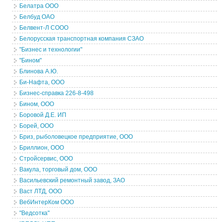
Белатра ООО
Белбуд ОАО
Белвент-Л СООО
Белорусская транспортная компания СЗАО
"Бизнес и технологии"
"Бином"
Блинова А.Ю.
Би-Нафта, ООО
Бизнес-справка 226-8-498
Бином, ООО
Боровой Д.Е. ИП
Борей, ООО
Бриз, рыболовецкое предприятие, ООО
Бриллион, ООО
Стройсервис, ООО
Вакула, торговый дом, ООО
Васильевский ремонтный завод, ЗАО
Васт ЛТД, ООО
ВебИнтерКом ООО
"Ведсотка"