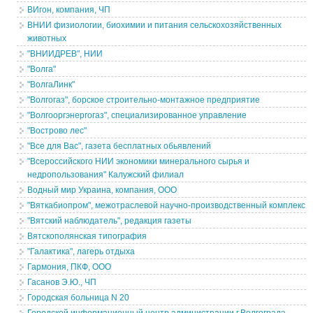
ВИгон, компания, ЧП
ВНИИ физиологии, биохимии и питания сельскохозяйственных
животных
"ВНИИДРЕВ", НИИ
"Волга"
"ВолгаЛинк"
"Волгогаз", борское строительно-монтажное предприятие
"Волгооргэнергогаз", специализированное управление
"Вострово лес"
"Все для Вас", газета бесплатных обьявлений
"Всероссийского НИИ экономики минерального сырья и
недропользования" Калужский филиал
Водный мир Украина, компания, ООО
"Вяткабиопром", межотраслевой научно-производственный комплекс
"Вятский наблюдатель", редакция газеты
Вятскополянская типография
"Галактика", лагерь отдыха
Гармония, ПКФ, ООО
Гасанов Э.Ю., ЧП
Городская больница N 20