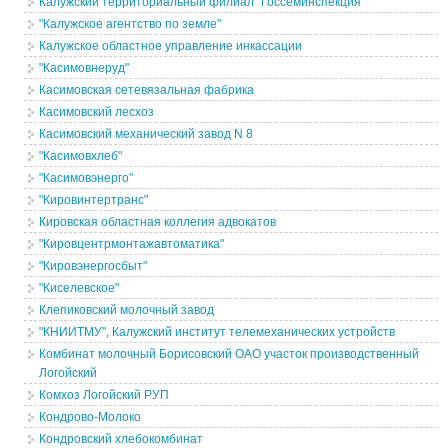
Калужский территориальный филиал "Госсеминспекция"
"Калужское агентство по земле"
Калужское областное управление инкассации
"Касимовнеруд"
Касимовская сетевязальная фабрика
Касимовский лесхоз
Касимовский механический завод N 8
"Касимовхлеб"
"Касимовэнерго"
"Кировинтертранс"
Кировская областная коллегия адвокатов
"Кировцентрмонтажавтоматика"
"Кировэнергосбыт"
"Киселевское"
Клепиковский молочный завод
"КНИИТМУ", Калужский институт телемеханических устройств
Комбинат молочный Борисовский ОАО участок производственный
Логойский
Комхоз Логойский РУП
Кондрово-Молоко
Кондровский хлебокомбинат