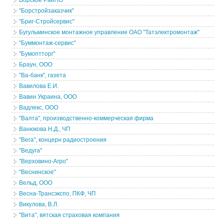
Борское РайПО
"Борстройзаказчик"
"Бриг-Стройсервис"
Бугульминское монтажное управление ОАО "Татэлектромонтаж"
"Буммонтаж-сервис"
"Бумоптторг"
Браун, ООО
"Ва-банк", газета
Вавилова Е.И.
Вавин Украина, ООО
Вадлекс, ООО
"Валта", производственно-коммерческая фирма
Ванюкова Н.Д., ЧП
"Вега", концерн радиостроения
"Ведуга"
"Верховино-Агро"
"Веснинское"
Вельд, ООО
Весна-Трансэкспо, ПКФ, ЧП
Викулова, В.Л.
"Вита", вятская страховая компания