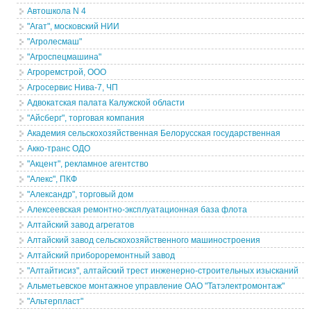
Автошкола N 4
"Агат", московский НИИ
"Агролесмаш"
"Агроспецмашина"
Агроремстрой, ООО
Агросервис Нива-7, ЧП
Адвокатская палата Калужской области
"Айсберг", торговая компания
Академия сельскохозяйственная Белорусская государственная
Акко-транс ОДО
"Акцент", рекламное агентство
"Алекс", ПКФ
"Александр", торговый дом
Алексеевская ремонтно-эксплуатационная база флота
Алтайский завод агрегатов
Алтайский завод сельскохозяйственного машиностроения
Алтайский прибороремонтный завод
"Алтайтисиз", алтайский трест инженерно-строительных изысканий
Альметьевское монтажное управление ОАО "Татэлектромонтаж"
"Альтерпласт"