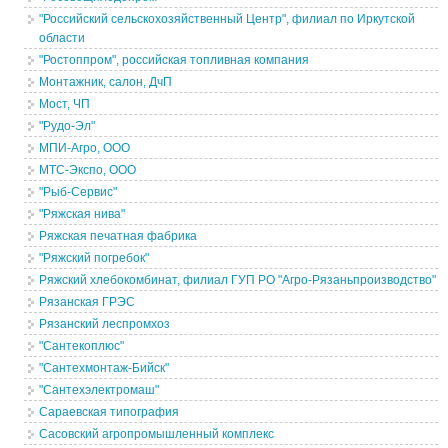
"Российский сельскохозяйственный Центр", филиал по Иркутской
области
"Ростоппром", российская топливная компания
Монтажник, салон, ДчП
Мост, ЧП
"Рудо-Эл"
МПИ-Агро, ООО
МТС-Экспо, ООО
"Рыб-Сервис"
"Ряжская нива"
Ряжская печатная фабрика
"Ряжский погребок"
Ряжский хлебокомбинат, филиал ГУП РО "Агро-Рязаньпроизводство"
Рязанская ГРЭС
Рязанский леспромхоз
"Сантекоплюс"
"Сантехмонтаж-Бийск"
"Сантехэлектромаш"
Сараевская типография
Сасовский агропромышленный комплекс