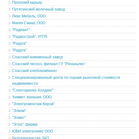
Пронский карьер
Путятинский молочный завод
Люкс Мебель, ООО
Магия Смака, ООО
"Радиант"
"Радиострой", УПТК
"Радуга"
"Радуга"
Спасский кожевенный завод
Спасский лесхоз, филиал ГУ "Рязаньлес"
Спасский хлебокомбинат
Специализированный центр по оценке рыночной стоимости
недвижимости
"Спихтаренко Холдинг"
Химвет, коиания, ООО
"Электромонтаж-Киров"
"Элком"
"Элмат"
"Этна", фирма
ЮВИ электроникс ООО
Белтехоснастка ЗАО