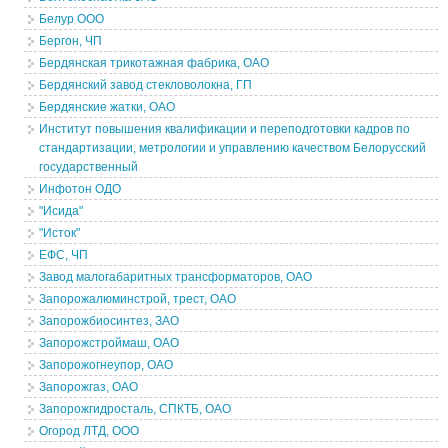
Белур ООО
Бергон, ЧП
Бердянская трикотажная фабрика, ОАО
Бердянский завод стекловолокна, ГП
Бердянские жатки, ОАО
Институт повышения квалификации и переподготовки кадров по
стандартизации, метрологии и управлению качеством Белорусский
государственный
Инфотон ОДО
"Исида"
"Исток"
ЕФС, ЧП
Завод малогабаритных трансформаторов, ОАО
Запорожалюминстрой, трест, ОАО
Запорожбиосинтез, ЗАО
Запорожстроймаш, ОАО
Запорожогнеупор, ОАО
Запорожгаз, ОАО
Запорожгидросталь, СПКТБ, ОАО
Огород ЛТД, ООО