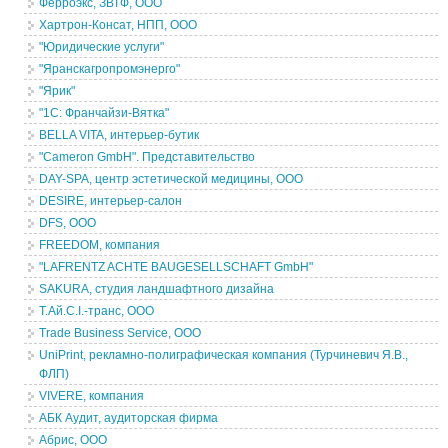
Ферроэкс, ЗВТФ, ООО
Хартрон-Консат, НПП, ООО
"Юридические услуги"
"Яранскагропромэнерго"
"Ярик"
"1С: Франчайзи-Вятка"
BELLA VITA, интерьер-бутик
"Cameron GmbH". Представительство
DAY-SPA, центр эстетической медицины, ООО
DESIRE, интерьер-салон
DFS, ООО
FREEDOM, компания
"LAFRENTZ ACHTE BAUGESELLSCHAFT GmbH"
SAKURA, студия ландшафтного дизайна
T.Ай.C.I.-транс, ООО
Trade Business Service, ООО
UniPrint, рекламно-полиграфическая компания (Турчиневич Я.В.,
ФЛП)
VIVERE, компания
АБК Аудит, аудиторская фирма
Абрис, ООО