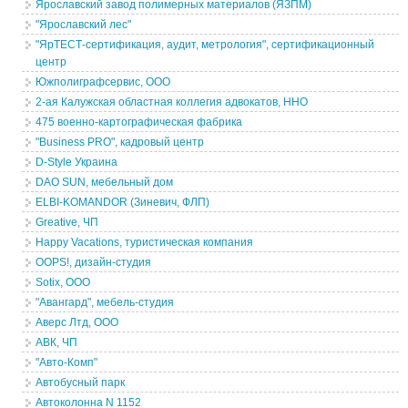
Ярославский завод полимерных материалов (ЯЗПМ)
"Ярославский лес"
"ЯрТЕСТ-сертификация, аудит, метрология", сертификационный
центр
Южполиграфсервис, ООО
2-ая Калужская областная коллегия адвокатов, ННО
475 военно-картографическая фабрика
"Business PRO", кадровый центр
D-Style Украина
DAO SUN, мебельный дом
ELBI-KOMANDOR (Зиневич, ФЛП)
Greative, ЧП
Happy Vacations, туристическая компания
OOPS!, дизайн-студия
Sotix, ООО
"Авангард", мебель-студия
Аверс Лтд, ООО
АВК, ЧП
"Авто-Комп"
Автобусный парк
Автоколонна N 1152