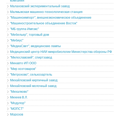
компания
Малаховский экспериментальный завод
Малмыжская машинно-технологическая станция
"Машиноимпорт", внешнеэкономическое объединение
"Машиностроительное объединение Восток"
"МБ группа Импэкс"
"Мебельер", торговый дом
"Мебиус"
"МедиаСвет", медицинские лампы
Медицинский центр НИИ микробиологии Министерства обороны РФ
"Милославский", спиртзавод
Минавто ИП ООО
"Мир хозтоваров"
"Митрохово", сельхозартель
Михайловский кирпичный завод
Михайловский молочный завод
"Михалково"
Михеев В.Л.
"Модулор"
"МОПСТ"
Морозов