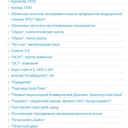
Карэксим, ООО
Каскад, ООО
Обнинское опытное экспериментальное предприятие медицинской
техники НПО "Экран"
Обнинское протезно-ортопедическое предприятие
"Образ", психологическая школа
"Образ", театр-школа
"Оптторг", михайловская база
Осипов Э.А.
"ОСИТ", группа компаний
"ОСТ", компания
Корк-стайл и К, ООО с ИИ
КРАУФСТРОЙМАРКЕТ, ЧП
"Парадигма"
"Партнерстрой Плюс"
"Первый Акционерный Коммерческий Дорожно-Транспортный Банк"
"Перевал", cлюдянский карьер, филиал ОАО "Ангарскцемент"
Пертовский спиртовой завод
Петелинская передвижная механизированная колонна
"Петронефть-Бийск"
"Печатный двор"