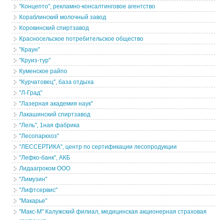
"Концепто", рекламно-консалтинговое агентство
Кораблинский молочный завод
Коровинский спиртзавод
Красносельское потребительское общество
"Краун"
"Круиз-тур"
Куменское райпо
"Курчатовец", база отдыха
"Л-Град"
"Лазерная академия наук"
Лакашинский спиртзавод
"Лель", 1ная фабрика
"Лесопаркхоз"
"ЛЕССЕРТИКА", центр по сертификации лесопродукции
"Лефко-банк", АКБ
Лидаагроком ООО
"Лимузин"
"Лифтсервис"
"Макарье"
"Макс-М" Калужский филиал, медицинская акционерная страховая