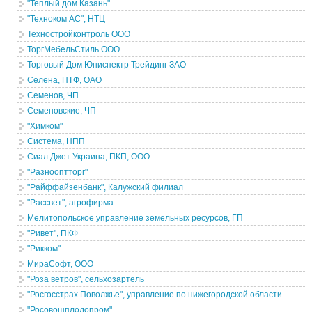
"Теплый дом Казань"
"Техноком АС", НТЦ
Техностройконтроль ООО
ТоргМебельСтиль ООО
Торговый Дом Юниспектр Трейдинг ЗАО
Селена, ПТФ, ОАО
Семенов, ЧП
Семеновские, ЧП
"Химком"
Система, НПП
Сиал Джет Украина, ПКП, ООО
"Разнооптторг"
"Райффайзенбанк", Калужский филиал
"Рассвет", агрофирма
Мелитопольское управление земельных ресурсов, ГП
"Ривет", ПКФ
"Рикком"
МираСофт, ООО
"Роза ветров", сельхозартель
"Росгосстрах Поволжье", управление по нижегородской области
"Росовощплодопром"