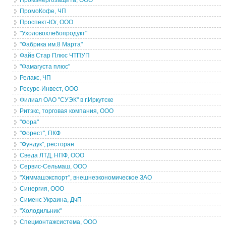
Промэнергозащита, ООО
ПромоКофе, ЧП
Проспект-Юг, ООО
"Ухоловохлебопродукт"
"Фабрика им.8 Марта"
Файв Стар Плюс ЧТПУП
"Фамагуста плюс"
Релакс, ЧП
Ресурс-Инвест, ООО
Филиал ОАО "СУЭК" в г.Иркутске
Ритэкс, торговая компания, ООО
"Фора"
"Форест", ПКФ
"Фундук", ресторан
Сведа ЛТД, НПФ, ООО
Сервис-Сельмаш, ООО
"Химмашэкспорт", внешнеэкономическое ЗАО
Синергия, ООО
Сименс Украина, ДчП
"Холодильник"
Спецмонтажсистема, ООО