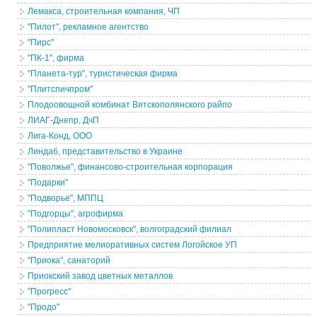
Лемакса, строительная компания, ЧП
"Пилот", рекламное агентство
"Пирс"
"ПК-1", фирма
"Планета-тур", туристическая фирма
"Плитспичпром"
Плодоовощной комбинат Вятскополянского райпо
ЛИАГ-Днепр, ДчП
Лига-Конд, ООО
Линдаб, представительство в Украине
"Поволжье", финансово-строительная корпорация
"Подарки"
"Подворье", МППЦ
"Подгорцы", агрофирма
"Полипласт Новомосковск", волгоградский филиал
Предприятие мелиоративных систем Логойское УП
"Приока", санаторий
Приокский завод цветных металлов
"Прогресс"
"Продо"