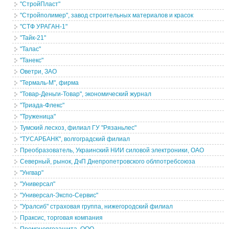
"СтройПласт"
"Стройполимер", завод строительных материалов и красок
"СТФ УРАГАН-1"
"Тайк-21"
"Талас"
"Танекс"
Оветри, ЗАО
"Термаль-М", фирма
"Товар-Деньги-Товар", экономический журнал
"Триада-Флекс"
"Труженица"
Тумский лесхоз, филиал ГУ "Рязаньлес"
"ТУСАРБАНК", волгоградский филиал
Преобразователь, Украинский НИИ силовой электроники, ОАО
Северный, рынок, ДчП Днепропетровского облпотребсоюза
"Унгвар"
"Универсал"
"Универсал-Экспо-Сервис"
"Уралсиб" страховая группа, нижегородский филиал
Праксис, торговая компания