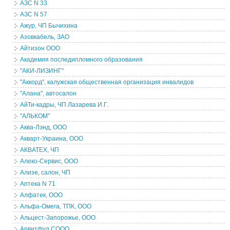
АЗС N 33
АЗС N 57
Ажур, ЧП Бычихина
Азовкабель, ЗАО
Айтизон ООО
Академия последипломного образования
"АКИ-ЛИЗИНГ"
"Аккорд", калужская общественная организация инвалидов
"Алана", автосалон
АйТи-кадры, ЧП Лазарева И.Г.
"АЛЬКОМ"
Аква-Лэнд, ООО
Акварт-Украина, ООО
АКВАТЕХ, ЧП
Алеко-Cервис, ООО
Ализе, салон, ЧП
Аптека N 71
Алфатек, ООО
Альфа-Омега, ТПК, ООО
Альцест-Запорожье, ООО
Арвитфуд СООО