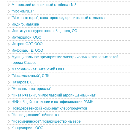
Московский мельничный комбинат N 3
"МоскомNET"
"Моховые горы", санаторно-оздоровителный комплекс
Индиго, магазин
Институт конкурентного общества, ОО
Интершпон, ООО
Интрон-СЭТ, ООО
Инфокар, ТД, ООО
Муниципальное предприятие электрических и тепловых сетей
города Сасово
Мясокомбинат Витебский ОАО
"Мясомолочный", СПК
Назаров В.С.
"Нетканые материалы"
"Нива Рязани", Милославский агропищекомбинат
НИИ общей патологии и патофизиологии РАМН
Новодеревенский комбинат хлебопродуктов
"Новое дыхание", общество
"Новомедянское", товарищество на вере
Канцелярист, ООО