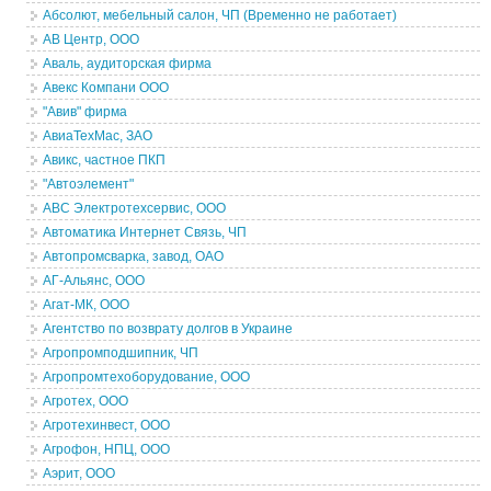
Абсолют, мебельный салон, ЧП (Временно не работает)
АВ Центр, ООО
Аваль, аудиторская фирма
Авекс Компани ООО
"Авив" фирма
АвиаТехМас, ЗАО
Авикс, частное ПКП
"Автоэлемент"
АВС Электротехсервис, ООО
Автоматика Интернет Связь, ЧП
Автопромсварка, завод, ОАО
АГ-Альянс, ООО
Агат-МК, ООО
Агентство по возврату долгов в Украине
Агропромподшипник, ЧП
Агропромтехоборудование, ООО
Агротех, ООО
Агротехинвест, ООО
Агрофон, НПЦ, ООО
Аэрит, ООО