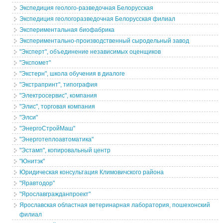
Экспедиция геолого-разведочная Белорусская
Экспедиция геологоразведочная Белорусская филиал
Экспериментальная биофабрика
Экспериментально-производственный сыродельный завод
"Эксперт", объединение независимых оценщиков
"Экспомет"
"Экстерн", школа обучения в диалоге
"Экстрапринт", типография
"Электросервис", компания
"Элис", торговая компания
"Элси"
"ЭнергоСтройМаш"
"Энерготеплоавтоматика"
"Эстамп", копировальный центр
"Юнитэк"
Юридическая консультация Климовичского района
"Яравтодор"
"Ярославгражданпроект"
Ярославская областная ветеринарная лаборатория, пошехонский
филиал