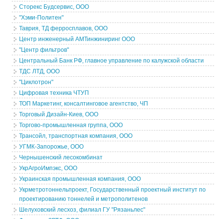
Сторекс Будсервис, ООО
"Хэми-Политен"
Таврия, ТД ферросплавов, ООО
Центр инженерный АМТинжиниринг ООО
"Центр фильтров"
Центральный Банк РФ, главное управление по калужской области
ТДС ЛТД, ООО
"Циклотрон"
Цифровая техника ЧТУП
ТОП Маркетинг, консалтинговое агентство, ЧП
Торговый Дизайн-Киев, ООО
Торгово-промышленная группа, ООО
Трансойл, транспортная компания, ООО
УГМК-Запорожье, ООО
Чернышенский лесокомбинат
УкрАгроИмпэкс, ООО
Украинская промышленная компания, ООО
Укрметротоннельпроект, Государственный проектный институт по
проектированию тоннелей и метрополитенов
Шелуховский лесхоз, филиал ГУ "Рязаньлес"