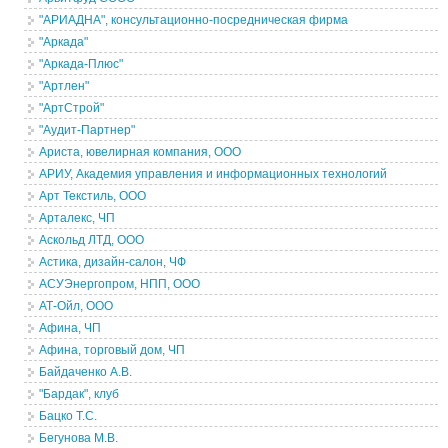
"АРИАДНА", консультационно-посредническая фирма
"Аркада"
"Аркада-Плюс"
"Артлен"
"АртСтрой"
"Аудит-Партнер"
Ариста, ювелирная компания, ООО
АРИУ, Академия управления и информационных технологий
Арт Текстиль, ООО
Арталекс, ЧП
Аскольд ЛТД, ООО
Астика, дизайн-салон, ЧФ
АСУЭнергопром, НПП, ООО
АТ-Ойл, ООО
Афина, ЧП
Афина, торговый дом, ЧП
Байдаченко А.В.
"Бардак", клуб
Бацко Т.С.
Бегунова М.В.