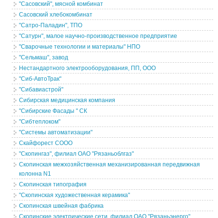
"Сасовский", мясной комбинат
Сасовский хлебокомбинат
"Сатро-Паладин", ТПО
"Сатурн", малое научно-производственное предприятие
"Сварочные технологии и материалы" НПО
"Сельмаш", завод
Нестандартного электрооборудования, ПП, ООО
"Сиб-АвтоТрак"
"Сибавиастрой"
Сибирская медицинская компания
"Сибирские Фасады " СК
"Сибтеплоком"
"Системы автоматизации"
Скайфорест СООО
"Скопингаз", филиал ОАО "Рязаньоблгаз"
Скопинская межхозяйственная механизированная передвижная
колонна N1
Скопинская типография
"Скопинская художественная керамика"
Скопинская швейная фабрика
Скопинские электрические сети, филиал ОАО "Рязаньэнерго"