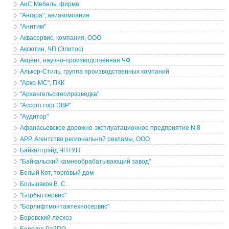
АиС Мебель, фирма
"Ангара", авиакомпания
"Анитим"
Аквасервис, компания, ООО
Аксютин, ЧП (Элитос)
Акцент, научно-производственная ЧФ
Алькор-Стиль, группа производственных компаний
"Арко-МС", ПКК
"Архангельскгеолразведка"
"Ассоптторг ЭВР"
"Аудитор"
Афанасьевское дорожно-эксплуатационное предприятие N 8
АРР, Агентство региональной рекламы, ООО
Байкалтрэйд ЧПТУП
"Байкальский камнеобрабатывающий завод"
Белый Кот, торговый дом
Большаков В. С.
"Борбытсервис"
"Борлифтмонтажтехносервис"
Боровский лесхоз