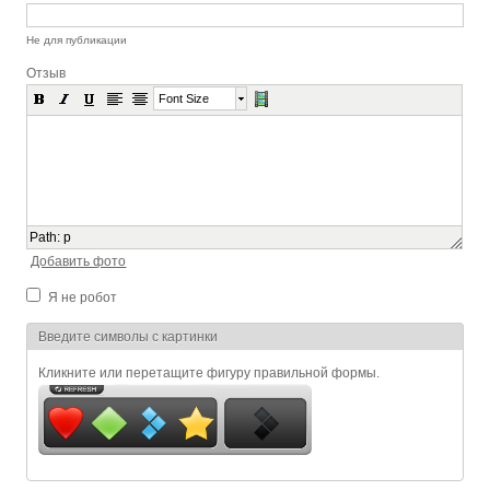
Не для публикации
Отзыв
Font Size
Path
:
p
Добавить фото
Я не робот
Я спамер
Введите символы с картинки
Кликните или перетащите фигуру правильной формы.