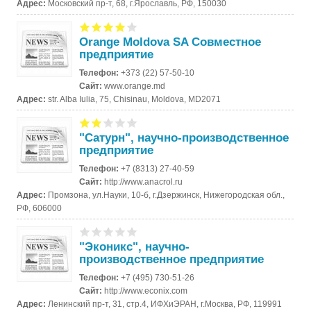
Адрес:
Московский пр-т, 68, г.Ярославль, РФ, 150030
Orange Moldova SA Совместное
предприятие
Телефон:
+373 (22) 57-50-10
Сайт:
www.orange.md
Адрес:
str. Alba Iulia, 75, Chisinau, Moldova, MD2071
"Сатурн", научно-производственное
предприятие
Телефон:
+7 (8313) 27-40-59
Сайт:
http://www.anacrol.ru
Адрес:
Промзона, ул.Науки, 10-б, г.Дзержинск, Нижегородская обл.,
РФ, 606000
"Эконикс", научно-
производственное предприятие
Телефон:
+7 (495) 730-51-26
Сайт:
http://www.econix.com
Адрес:
Ленинский пр-т, 31, стр.4, ИФХиЭРАН, г.Москва, РФ, 119991