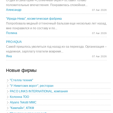
Отдых в санатории «Солнечный берег» оставил только
положительные впечатления. Понравилась спокойная...
Александр
07 Авг 2026
"Ирида-Нева", косметическая фабрика
Попробовала медный оттеночный бальзам еще несколько лет назад,
мне понравился и по составу и по...
Полина
07 Авг 2026
PRO AQUA
Самой пришлось уволиться год назад из-за переезда. Организация –
надежная, зарплату платили вовремя...
Яна
07 Авг 2026
Новые фирмы
"Стелла техник"
"У Никитских ворот", ресторан
PACO LINKS INTERNATIONAL, компания
Колонна ТОО
Alyans Tekstil MMC
"Камлайн", КПКФ