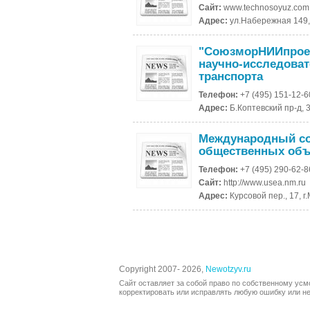
Сайт:
www.technosoyuz.com
Адрес:
ул.Набережная 149, 
"СоюзморНИИпроек
научно-исследоват
транспорта
Телефон:
+7 (495) 151-12-6
Адрес:
Б.Коптевский пр-д, 3
Международный со
общественных объ
Телефон:
+7 (495) 290-62-8
Сайт:
http://www.usea.nm.ru
Адрес:
Курсовой пер., 17, г
Copyright 2007- 2026,
Newotzyv.ru
Сайт оставляет за собой право по собственному усм
корректировать или исправлять любую ошибку или не