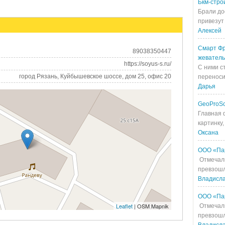
Бкм-стро
Брали до
привезут 
Алексей
Смарт Фр
89038350447
жевател
https://soyus-s.ru/
С ними с
город Рязань, Куйбышевское шоссе, дом 25, офис 20
переносит
Дарья
GeoProS
Главная 
картинку,
Оксана
ООО «Па
Отмечали
превзошл
Владисл
ООО «Па
Leaflet
| OSM Mapnik
Отмечали
превзошл