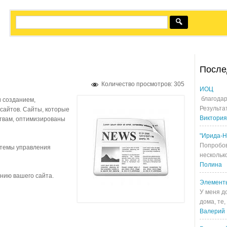
После
Количество просмотров: 305
ИОЦ
благодар
 созданием,
Результа
сайтов. Сайты, которые
Виктория
твам, оптимизированы
"Ирида-Н
Попробов
стемы управления
несколько
Полина
нию вашего сайта.
Элемент
У меня д
дома, те,
Валерий 