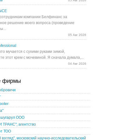
ав
05 Авг 2026
NCE
сотрудникам компании Белфинанс за
ное решение моего вопроса (проведение
ы...
05 Авг 2026
fessional
кто мучается с сухими руками зимой,
е этот крем с мочевиной. Я сначала думала,...
04 Авг 2026
е фирмы
обровичи
"
ooter
а"
шугарул ООО
 ТРАНС", агентство
от ТОО
 взгляд", московский научно-исследовательский