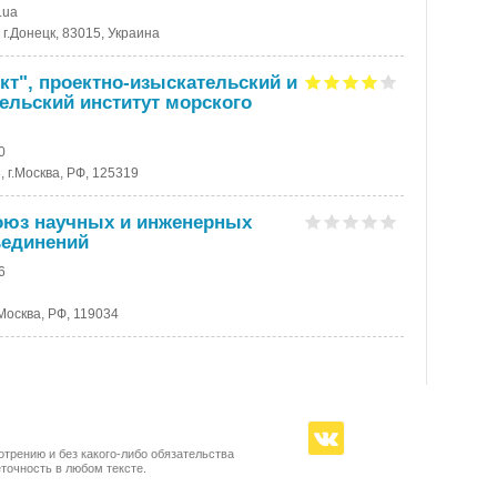
.ua
г.Донецк, 83015, Украина
т", проектно-изыскательский и
ельский институт морского
0
, г.Москва, РФ, 125319
юз научных и инженерных
единений
6
.Москва, РФ, 119034
отрению и без какого-либо обязательства
точность в любом тексте.