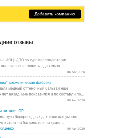
Добавить компанию
дние отзывы
на ИОЦ- ДПО за курс переподготовки.
том осталась полностью довольна....
06 Авг 2026
ева", косметическая фабрика
ала медный оттеночный бальзам еще
 лет назад, мне понравился и по составу и по...
06 Авг 2026
ы питания GP
ома куча беспроводных датчиков для умного
 что стоят на балконе или на кухне,...
Куценко
06 Авг 2026