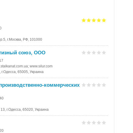
0
р.5, г.Москва, РФ, 101000
тизный союз, ООО
17
talkanat.com.ua; www.silur.com
 г.Одесса, 65005, Украина
 производственно-коммерческих
-40
13, г.Одесса, 65020, Украина
-20