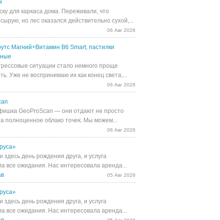
й
ску для каркаса дома. Переживали, что
сырую, но лес оказался действительно сухой,...
06 Авг 2026
утс Магний+Витамин В6 Smart, пастилки
ьные
трессовые ситуации стало немного проще
ь. Уже не воспринимаю их как конец света,...
06 Авг 2026
can
фишка GeoProScan — они отдают не просто
 а полноценное облако точек. Мы можем...
06 Авг 2026
руса»
 здесь день рождения друга, и услуга
а все ожидания. Нас интересовала аренда...
ав
05 Авг 2026
руса»
 здесь день рождения друга, и услуга
а все ожидания. Нас интересовала аренда...