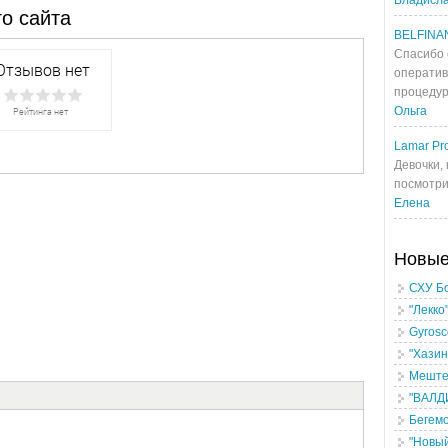
Владисл
о сайта
BELFINA
Спасибо 
оператив
процедур
Ольга
Lamar Pro
Девочки, 
посмотрит
Елена
Новы
СХУ Б
"Лекко
Gyrosc
"Хазин
Меште
"ВАЛДИ
Бегем
"Новый