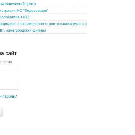
ьмологический центр
истрация МО "Федоровское"
борреактив, ООО
народная инвестиционно-строительная компания
tti", нижегородский филиал
на сайт
и логин
и пароль?