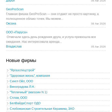
Дарья
06 Авг 2026
GeoProScan
Главная фишка GeoProScan — они отдают не просто картинку, а
полноценное облако точек. Мы можем...
Оксана
06 Авг 2026
ООО «Паруса»
Отмечали здесь день рождения друга, и услуга превзошла все
ожидания. Нас интересовала аренда...
Владислав
05 Авг 2026
Новые фирмы
"Яргазспецстрой"
"Здоровая жизнь", компания
Сингл Ойл, ООО
Виноградова Л.Н.
"Тепличный" (магазин N 1)
Сплав, ООО
БелВайдаСпорт ОДО
Слобожанская Строительная Керамика, ЗАО