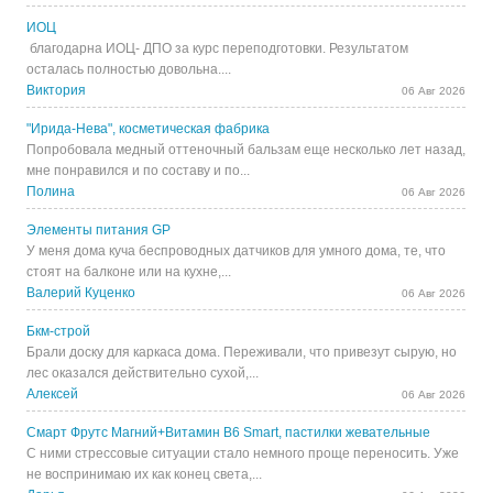
ИОЦ
благодарна ИОЦ- ДПО за курс переподготовки. Результатом
осталась полностью довольна....
Виктория
06 Авг 2026
"Ирида-Нева", косметическая фабрика
Попробовала медный оттеночный бальзам еще несколько лет назад,
мне понравился и по составу и по...
Полина
06 Авг 2026
Элементы питания GP
У меня дома куча беспроводных датчиков для умного дома, те, что
стоят на балконе или на кухне,...
Валерий Куценко
06 Авг 2026
Бкм-строй
Брали доску для каркаса дома. Переживали, что привезут сырую, но
лес оказался действительно сухой,...
Алексей
06 Авг 2026
Смарт Фрутс Магний+Витамин В6 Smart, пастилки жевательные
С ними стрессовые ситуации стало немного проще переносить. Уже
не воспринимаю их как конец света,...