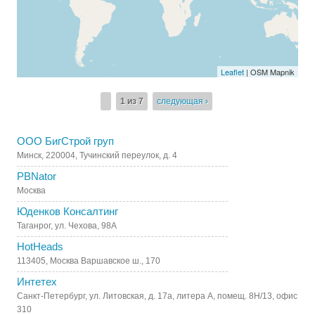
Leaflet
| OSM Mapnik
1 из 7
следующая ›
ООО БигСтрой груп
Минск, 220004, Тучинский переулок, д. 4
PBNator
Москва
Юденков Консалтинг
Таганрог, ул. Чехова, 98А
HotHeads
113405, Москва Варшавское ш., 170
Интетех
Санкт-Петербург, ул. Литовская, д. 17а, литера А, помещ. 8Н/13, офис
310