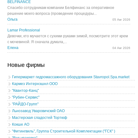
BELFINANCE
Спасибо сотрудникам компании Белфинанс за оперативное
решение моего вопроса (проведение процедуры...
Ольга
05 Авг 2026
Lamar Professional
Девочки, кто мучается с сухими руками зимой, посмотрите этот крем
с мочевиной. Я сначала думала,...
Елена
04 Авг 2026
Новые фирмы
Гипермаркет гидромассажного оборудования Stavropol.Spa.market
Кармез Интернэшнл ООО
"Квантор-Канц"
"Рубин-Сервис"
"РАЙДО-Групп"
Льнозавод Уваровичский ОАО
Мастерская сладостей Тортюф
Кокше АО
"Фитингвиль", Группа Строительной Комплектации ("ГСК" )