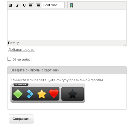
Font Size
Path
:
p
Добавить фото
Я не робот
Я спамер
Введите символы с картинки
Кликните или перетащите фигуру правильной формы.