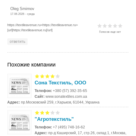
Oleg Smirnov
17.06.2026 - среда
https://textileavenue.ru<https://textileavenue.ru>
[url]https://textileavenue.ru[/url]
Голосов еще нет
ответить
Похожие компании
Сона Текстиль, ООО
Телефон:
+380 (57) 392-35-65
Сайт:
www.sonatextiles.com.ua
Адрес:
пр.Московский 259, г.Харьков, 61044, Украина
"Агротекстиль"
Телефон:
+7 (495) 748-16-62
Адрес:
пр-д Каширский, 17, стр.26, склад 1, г.Москва,