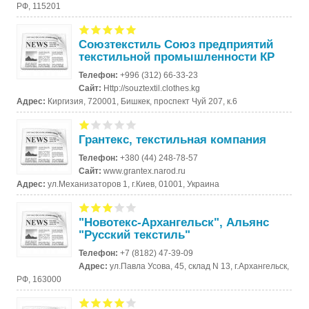
РФ, 115201
Союзтекстиль Союз предприятий
текстильной промышленности КР
Телефон:
+996 (312) 66-33-23
Сайт:
Http://souztextil.clothes.kg
Адрес:
Киргизия, 720001, Бишкек, проспект Чуй 207, к.6
Грантекс, текстильная компания
Телефон:
+380 (44) 248-78-57
Сайт:
www.grantex.narod.ru
Адрес:
ул.Механизаторов 1, г.Киев, 01001, Украина
"Новотекс-Архангельск", Альянс
"Русский текстиль"
Телефон:
+7 (8182) 47-39-09
Адрес:
ул.Павла Усова, 45, склад N 13, г.Архангельск,
РФ, 163000