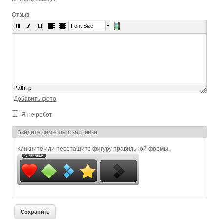
Отзыв
Font Size
Path
:
p
Добавить фото
Я не робот
Я спамер
Введите символы с картинки
Кликните или перетащите фигуру правильной формы.