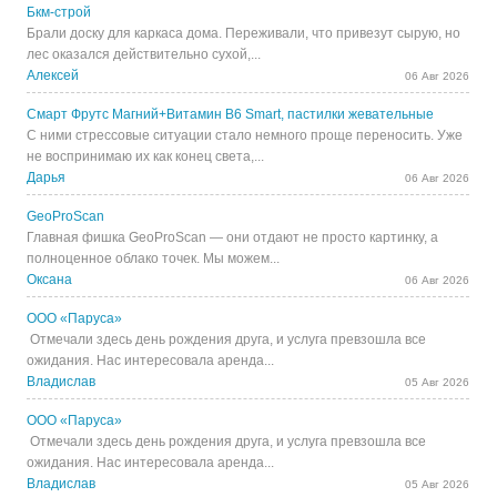
Бкм-строй
Брали доску для каркаса дома. Переживали, что привезут сырую, но
лес оказался действительно сухой,...
Алексей
06 Авг 2026
Смарт Фрутс Магний+Витамин В6 Smart, пастилки жевательные
С ними стрессовые ситуации стало немного проще переносить. Уже
не воспринимаю их как конец света,...
Дарья
06 Авг 2026
GeoProScan
Главная фишка GeoProScan — они отдают не просто картинку, а
полноценное облако точек. Мы можем...
Оксана
06 Авг 2026
ООО «Паруса»
Отмечали здесь день рождения друга, и услуга превзошла все
ожидания. Нас интересовала аренда...
Владислав
05 Авг 2026
ООО «Паруса»
Отмечали здесь день рождения друга, и услуга превзошла все
ожидания. Нас интересовала аренда...
Владислав
05 Авг 2026