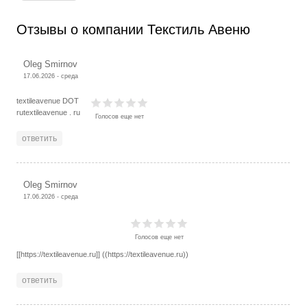
Отзывы о компании Текстиль Авеню
Oleg Smirnov
17.06.2026 - среда
textileavenue DOT
rutextileavenue . ru
Голосов еще нет
ответить
Oleg Smirnov
17.06.2026 - среда
Голосов еще нет
[[https://textileavenue.ru]] ((https://textileavenue.ru))
ответить