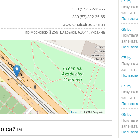
G5 by
Покупала
+380 (57) 392-35-65
запечата
+380 (57) 392-35-65
Пользова
www.sonatextiles.com.ua
G5 by
пр.Московский 259, г.Харьков, 61044, Украина
Покупала
запечата
Пользова
G5 by
Покупала
запечата
Пользова
G5 by
Покупала
запечата
Пользова
Leaflet
| OSM Mapnik
G5 by
Покупала
запечата
о сайта
Пользова