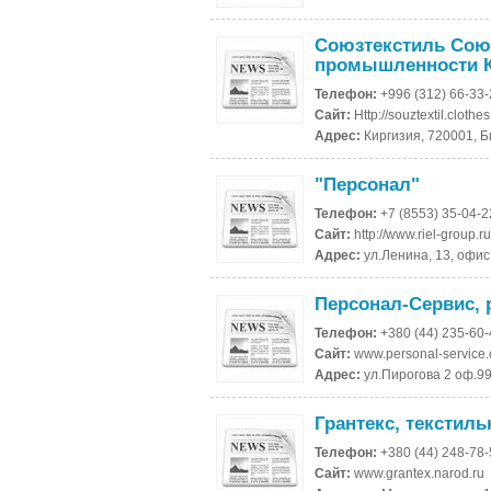
Союзтекстиль Сою
промышленности 
Телефон:
+996 (312) 66-33
Сайт:
Http://souztextil.clothes
Адрес:
Киргизия, 720001, Б
"Персонал"
Телефон:
+7 (8553) 35-04-2
Сайт:
http://www.riel-group.r
Адрес:
ул.Ленина, 13, офис
Персонал-Сервис, 
Телефон:
+380 (44) 235-60
Сайт:
www.personal-service
Адрес:
ул.Пирогова 2 оф.99
Грантекс, текстил
Телефон:
+380 (44) 248-78
Сайт:
www.grantex.narod.ru