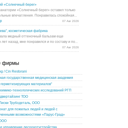
й «Солнечный берег»
санатории «Солнечный берег» оставил только
льные впечатления. Понравилась спокойная...
др
07 Авг 2026
ева", косметическая фабрика
ала медный оттеночный бальзам еще
 лет назад, мне понравился и по составу и по...
07 Авг 2026
е фирмы
g / Cin Restorani
кая государственная медицинская академия
 герметизирующих материалов"
химико-технологических исследований РГП
Адвертайзинг ТОО
Лиски Трубодеталь, ООО
нат для пожилых людей и людей с
иченными возможностями «Парус-Град»
 ООО
е управление лесоохотустройства