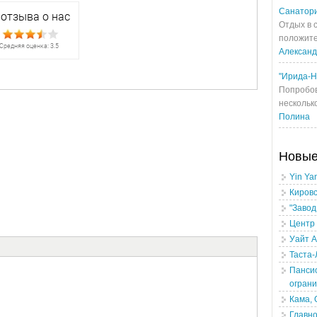
Санатори
Отдых в 
положите
Алексан
"Ирида-Н
Попробов
несколько
Полина
Новы
Yin Yan
Кировс
"Завод
Центр 
Уайт 
Таста-
Пансио
огран
Кама,
Главно