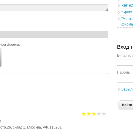
KEPEZ m
"Броке
"Монта
фирма
ьной формы.
Вход 
E-mail ил
Пароль
Забыл
2
стр.26, склад 1, г.Москва, РФ, 115201