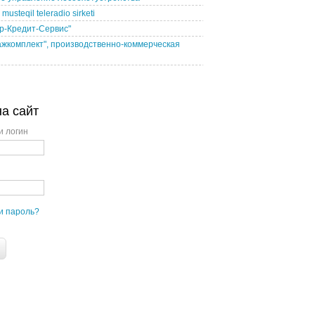
usteqil teleradio sirketi
р-Кредит-Сервис"
жкомплект", производственно-коммерческая
на сайт
и логин
и пароль?