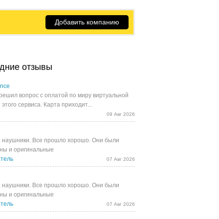
Добавить компанию
дние отзывы
ance
решил вопрос с оплатой по миру виртуальной
 этого сервиса. Карта приходит...
09 Авг 2026
 наушники. Все прошло хорошо. Они были
ны и оригинальные
тель
07 Авг 2026
 наушники. Все прошло хорошо. Они были
ны и оригинальные
тель
07 Авг 2026