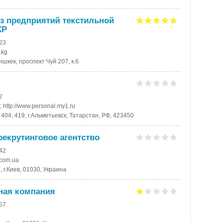
з предприятий текстильной
КР
-23
.kg
ишкек, проспект Чуй 207, к.6
2
u; http://www.personal.my1.ru
 404, 419, г.Альметьевск, Татарстан, РФ, 423450
рекрутинговое агентство
-42
.com.ua
, г.Киев, 01030, Украина
ьная компания
-57