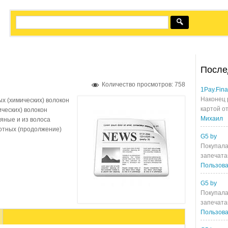
После
Количество просмотров: 758
1Pay.Fin
Наконец 
ых (химических) волокон
картой от
ических) волокон
Михаил
яные и из волоса
отных (продолжение)
G5 by
Покупала
запечата
Пользова
G5 by
Покупала
запечата
Пользова