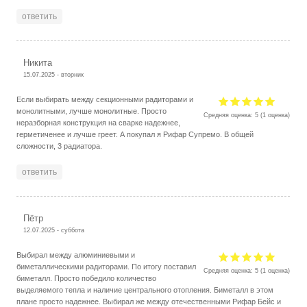
ответить
Никита
15.07.2025 - вторник
Если выбирать между секционными радиторами и
монолитными, лучше монолитные. Просто
Средняя оценка:
5
(
1
оценка)
неразборная конструкция на сварке надежнее,
герметиченее и лучше греет. А покупал я Рифар Супремо. В общей
сложности, 3 радиатора.
ответить
Пётр
12.07.2025 - суббота
Выбирал между алюминиевыми и
биметаллическими радиторами. По итогу поставил
Средняя оценка:
5
(
1
оценка)
биметалл. Просто победило количество
выделяемого тепла и наличие центрального отопления. Биметалл в этом
плане просто надежнее. Выбирал же между отечественными Рифар Бейс и