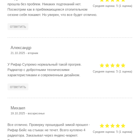
прошла без проблем. Никаких подтеканий нет.
Средняя оценка:
5
(
1
оценка)
Посмотрим как в приближающемся отопительном
сезоне себя покажет. Но уверен, что все будет отлично.
ответить
Александр
21.10.2025 - вторник
У Рифар Супремо нормальный такой прогрев.
Радиатор с добротными техническими
Средняя оценка:
5
(
1
оценка)
характеристиками и современным дизайном.
ответить
Михаил
19.10.2025 - воскресенье
Все отлично. Проверку прошедшей зимой прошел -
Рифар Бейс на стыках не течет. Всего куплено 4
Средняя оценка:
5
(
1
оценка)
радиатора. Заказывал через яндекс-маркет.