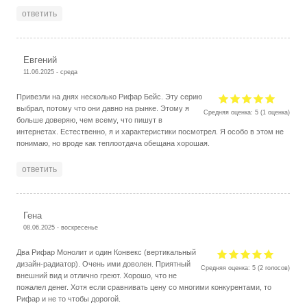
ответить
Евгений
11.06.2025 - среда
Привезли на днях несколько Рифар Бейс. Эту серию
выбрал, потому что они давно на рынке. Этому я
Средняя оценка:
5
(
1
оценка)
больше доверяю, чем всему, что пишут в
интернетах. Естественно, я и характеристики посмотрел. Я особо в этом не
понимаю, но вроде как теплоотдача обещана хорошая.
ответить
Гена
08.06.2025 - воскресенье
Два Рифар Монолит и один Конвекс (вертикальный
дизайн-радиатор). Очень ими доволен. Приятный
Средняя оценка:
5
(
2
голосов)
внешний вид и отлично греют. Хорошо, что не
пожалел денег. Хотя если сравнивать цену со многими конкурентами, то
Рифар и не то чтобы дорогой.