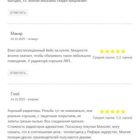
Выгодно, т.к. многие магазины скидки предлагают.
ответить
Макар
16.10.2025 - четверг
Взял шестисекционный Бейс на кухню. Мощности
вполне хватает, чтобы обогревать такое небольшое
Средняя оценка:
5
(
1
оценка)
помещение. У радиатора хорошее ЛКП.
ответить
Глеб
14.10.2025 - вторник
Хороший радиаторы. Резьбы тут не номинально, они
реально хорошие, с защитным покрытием, не
Средняя оценка:
5
(
1
оценка)
забиты грязью-пылью. Все соединения крепкие.
Стоимость радиаторов адекватная. Поскольку покупал Монолит, могу
сказать, что в соотношении цена - теплоотдача у Рифара лидерство. Многие
позиции других производителей получаются дороже.