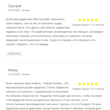
Григорий
19.06.2025 - четверг
Купил два радиатора Rifar Ecobuild. Заказывал
через маркет, там на них от магазина скидка
Средняя оценка:
5
(
2
голосов)
хорошая была. А из других достоинств, радиаторы
надежны и не текут. По крайней мере производитель так обещает, мотивируя
наличием хороших уплотнительных прокладок из силикона, которые
защищают межсекционные стыки. Судя по отзывам, об этом много кто
говорит. Надеюсь, что это правда.
ответить
Макар
17.06.2025 - вторник
Была заказана одна модель - Рифар Конвекс. Это
вертикальный дизайн-радиатор. Очень эффектно
Средняя оценка:
5
(
2
голосов)
смотрится в комнате с панорамным остеклением.
По обогреву вопросов нет. Радиатор тепла дает достаточно, чтобы гостиная
в 30 квадратов была основательно прогрета. Я так смотрю, что и
отечественные производители тоже могут сделать что-то стоящее. По цене
радиатор конечно дороговат, лучше искать интернет-магазин, который дает