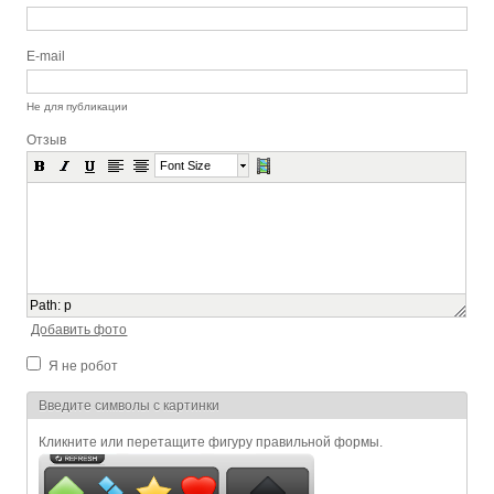
E-mail
Не для публикации
Отзыв
Font Size
Path
:
p
Добавить фото
Я не робот
Я спамер
Введите символы с картинки
Кликните или перетащите фигуру правильной формы.