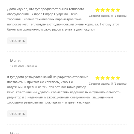
Долго изучал, что тут предлагает рынок теплового
оборудования. Выбрал Рифар Супремо. Цена
Средняя оценка:
5
(
1
оценка)
хорошая. В плане технических параметров тоже
вопросов нет. Теплоотдача от одной секции очень хорошая. Потому этот
биметалл однозначно можно рассматривать для покупки.
ответить
Миша
17.01.2025 - пятница
я тут долго разбирался какой же радиатор отопления
поставить, и при том же хотелось, чтобы и
Средняя оценка:
5
(
1
оценка)
надежный, и грел, и не тек. так вот, поставил рифар
бейс. как-то нашим удалось совместить надежность и функциональность.
радиатор и с надежным межсекционным соединением, защищенным
хорошими резиновыми прокладками, и греет как надо.
ответить
Макс