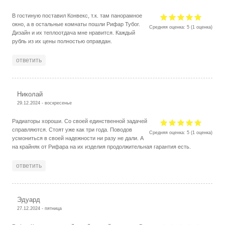
В гостиную поставил Конвекс, т.к. там панорамное
окно, а в остальные комнаты пошли Рифар Тубог.
Средняя оценка:
5
(
1
оценка)
Дизайн и их теплоотдача мне нравится. Каждый
рубль из их цены полностью оправдан.
ответить
Николай
29.12.2024 - воскресенье
Радиаторы хороши. Со своей единственной задачей
справляются. Стоят уже как три года. Поводов
Средняя оценка:
5
(
1
оценка)
усмониться в своей надежности ни разу не дали. А
на крайняк от Рифара на их изделия продолжительная гарантия есть.
ответить
Эдуард
27.12.2024 - пятница