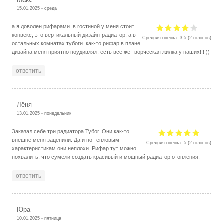
15.01.2025 - среда
а я доволен рифарами. в гостиной у меня стоит
конвекс, это вертикальный дизайн-радиатор, а в
Средняя оценка:
3.5
(
2
голосов)
остальных комнатах тубоги. как-то рифар в плане
дизайна меня приятно поудивлял. есть все же творческая жилка у наших!!! ))
ответить
Лёня
13.01.2025 - понедельник
Заказал себе три радиатора Тубог. Они как-то
внешне меня зацепили. Да и по тепловым
Средняя оценка:
5
(
2
голосов)
характеристикам они неплохи. Рифар тут можно
похвалить, что сумели создать красивый и мощный радиатор отопления.
ответить
Юра
10.01.2025 - пятница