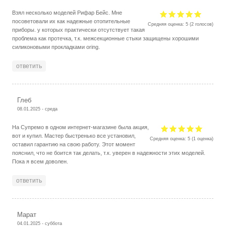
Взял несколько моделей Рифар Бейс. Мне
посоветовали их как надежные отопительные
Средняя оценка:
5
(
2
голосов)
приборы. у которых практически отсутствует такая
проблема как протечка, т.к. межсекционные стыки защищены хорошими
силиконовыми прокладками oring.
ответить
Глеб
08.01.2025 - среда
На Супремо в одном интернет-магазине была акция,
вот и купил. Мастер быстренько все установил,
Средняя оценка:
5
(
1
оценка)
оставил гарантию на свою работу. Этот момент
пояснил, что не боится так делать, т.к. уверен в надежности этих моделей.
Пока я всем доволен.
ответить
Марат
04.01.2025 - суббота