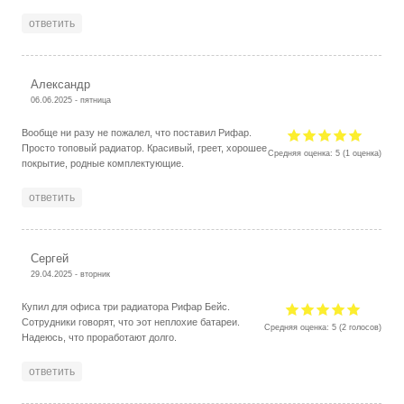
ответить
Александр
06.06.2025 - пятница
Вообще ни разу не пожалел, что поставил Рифар.
Просто топовый радиатор. Красивый, греет, хорошее
Средняя оценка:
5
(
1
оценка)
покрытие, родные комплектующие.
ответить
Сергей
29.04.2025 - вторник
Купил для офиса три радиатора Рифар Бейс.
Сотрудники говорят, что эот неплохие батареи.
Средняя оценка:
5
(
2
голосов)
Надеюсь, что проработают долго.
ответить