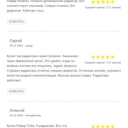
Рифар Конвекс топовый дизайнерский радиатор. Все
соответствует описанию. Собран отлично, без
Средняя оценка:
5
(
1
оценка)
дефектов. Работает тихо.
ответить
Сергей
25.12.2024 - среда
Купил три радиатора серии Супремо. Заказывал
через фирменный центр. Это удобно, когда ты
Средняя оценка:
5
(
1
оценка)
можешь воочию все пощупать, задать вопросы.
Собраны радиаторы отлично, никаких дефектов. Отличные резьбы, хорошего
качества родные комплектующие. Монтаж прошел гладко. Радиаторы
работают.
ответить
Алексей
23.12.2024 - понедельник
Купил Рифар Тубог. 4 радиатора. Все что