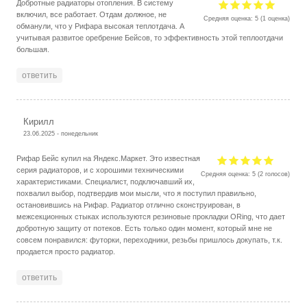
Добротные радиаторы отопления. В систему
включил, все работает. Отдам должное, не
Средняя оценка:
5
(
1
оценка)
обманули, что у Рифара высокая теплотдача. А
учитывая развитое оребрение Бейсов, то эффективность этой теплоотдачи
большая.
ответить
Кирилл
23.06.2025 - понедельник
Рифар Бейс купил на Яндекс.Маркет. Это известная
серия радиаторов, и с хорошими техническими
Средняя оценка:
5
(
2
голосов)
характеристиками. Специалист, подключавший их,
похвалил выбор, подтвердив мои мысли, что я поступил правильно,
остановившись на Рифар. Радиатор отлично сконструирован, в
межсекционных стыках используются резиновые прокладки ORing, что дает
добротную защиту от потеков. Есть только один момент, который мне не
совсем понравился: футорки, переходники, резьбы пришлось докупать, т.к.
продается просто радиатор.
ответить