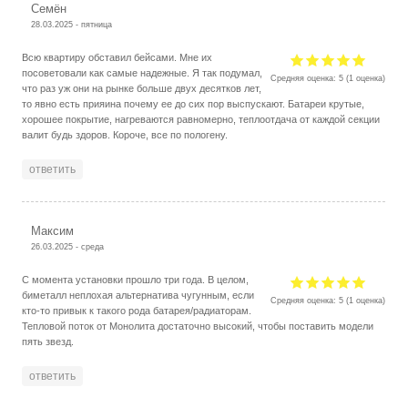
Семён
28.03.2025 - пятница
Всю квартиру обставил бейсами. Мне их
посоветовали как самые надежные. Я так подумал,
Средняя оценка:
5
(
1
оценка)
что раз уж они на рынке больше двух десятков лет,
то явно есть прияина почему ее до сих пор выспускают. Батареи крутые,
хорошее покрытие, нагреваются равномерно, теплоотдача от каждой секции
валит будь здоров. Короче, все по пологену.
ответить
Максим
26.03.2025 - среда
С момента установки прошло три года. В целом,
биметалл неплохая альтернатива чугунным, если
Средняя оценка:
5
(
1
оценка)
кто-то привык к такого рода батарея/радиаторам.
Тепловой поток от Монолита достаточно высокий, чтобы поставить модели
пять звезд.
ответить