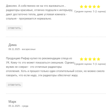
Доволен. А собственно не на что жаловаться...
радиаторы красивые, отлично подошли к интерьеру,
Средняя оценка:
5
(
1
оценка)
дают достаточно тепла, даже угловая комната -
спальня - прогревается нормально.
ответить
Дима
09.11.2025 - воскресенье
Продукцию Рифар купил по рекомендации спеца из
УК. Кому-то это может показаться смешным. Однако
Средняя оценка:
5
(
1
оценка)
мужик не соврал - это отличные радиаторы
отопления. Хоть и прошел только один отопительный сезон, но можно смело
говорить, что если надо, эти радиаторы обеспечат жару.
ответить
Марк
05.11.2025 - среда