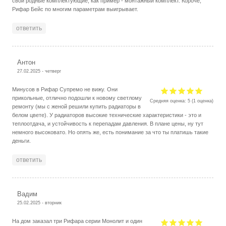
свои родные комплектующие, как пример - монтажный комплект. Короче,
Рифар Бейс по многим параметрам выигрывает.
ответить
Антон
27.02.2025 - четверг
Минусов в Рифар Супремо не вижу. Они
прикольные, отлично подошли к новому светлому
Средняя оценка:
5
(
1
оценка)
ремонту (мы с женой решили купить радиаторы в
белом цвете). У радиаторов высокие технические характеристики - это и
теплоотдача, и устойчивость к перепадам давления. В плане цены, ну тут
немного высоковато. Но опять же, есть понимание за что ты платишь такие
деньги.
ответить
Вадим
25.02.2025 - вторник
На дом заказал три Рифара серии Монолит и один