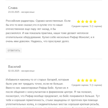
Слава
23.03.2025 - воскресенье
Российские радиаторы. Однако качественные. Если
бы кто-то мне сказал,что я куплю что-то наше
Средняя оценка:
5
(
1
оценка)
отечественное еще пару лет назад, я бы
рассмеялся. И как показала практика, наши тоже делают неплохое
отопительное оборудование. Купил себе несколько Рифар Монолит, и я
очень ими доволен. Надеюсь, что прослужат долго.
ответить
Василий
02.03.2025 - воскресенье
Избавился наконец-то от старых батарей, которым
было уже лет тридцать точно, если не больше.
Средняя оценка:
5
(
1
оценка)
Вместо них замонтировал Рифар Бейс. Купил их я
после общения с консультантом в фирменном центре. Я так полазил,
посмотрел, что Рифар вообще предлагает, но Бейс понравился больше. Тут
тебе и хорошая герметичность, стыки защищены от протечек при помощи
уплотнительных колец, в соединительных местах хорошая крепкая резьба,