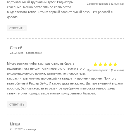
вертикалььный трубчатый Тубог. Радиаторы
Средняя оценка:
5
(
1
оценка)
классные, можно похвалить за количество
выделяемого тепла. Это их первый отопительный сезон. Их работой я
доволен.
ответить
Сергей
23.02.2025 - воскресенье
Много рыскал инфы как правильно выбирать
радиатор, пока не случился перегруз от всего этого
Средняя оценка:
5
(
1
оценка)
информационного потока: давление, теплоносители,
как расчитать количество секций на квадрат и прочее и прочее. По итогу
взял обычный Рифар Бейс. И как-то даже не жалею. Да, там внешний вид его
простой, без изысков, за то развитое оребрение и высокая теплоотдача
ставят его на порядок выше многих конкурентных батарей.
ответить
Миша
21.02.2025 - пятница