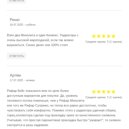
ответить
Ренат
19.07.2025 - суббота
Взял два Монолита и один Конвекс. Радиаторы с
очень высокой жароподачей, если так можно
Средняя оценка:
5
(
1
оценка)
выразиться. Своих денег они 100% стоят.
ответить
Артём
17.07.2025 - четверг
Рифар Бейс показался мне по цене более
доступным вариантом для покупки. Да, уровень
Средняя оценка:
5
(
1
оценка)
теплового потока поменьше, чем у Рифар Монолита
или того же Рифар Супремо, но тепла все равно достаточно, чтобы
чувствовать себя комфортно. Помимо этого у радиатора удачная сборка,
торец коллектора сделан под прокладку оринг из качественного силикона.
Учитывая, что простая паронитовая прокладка быстро "умирает", то силикон
смотрится в разы надежнее.