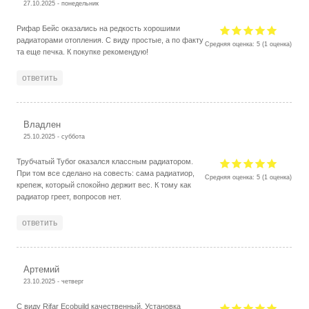
27.10.2025 - понедельник
Рифар Бейс оказались на редкость хорошими
радиаторами отопления. С виду простые, а по факту
Средняя оценка:
5
(
1
оценка)
та еще печка. К покупке рекомендую!
ответить
Владлен
25.10.2025 - суббота
Трубчатый Тубог оказался классным радиатором.
При том все сделано на совесть: сама радиатиор,
Средняя оценка:
5
(
1
оценка)
крепеж, который спокойно держит вес. К тому как
радиатор греет, вопросов нет.
ответить
Артемий
23.10.2025 - четверг
С виду Rifar Ecobuild качественный. Установка