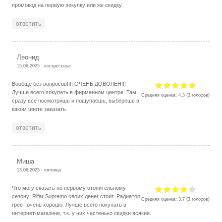
промокод на первую покупку или же скидку.
ответить
Леонид
15.06.2025 - воскресенье
Вообще без вопросов!!!! ОЧЕНЬ ДОВОЛЕН!!!
Лучше всего покупать в фирменном центре. Там
Средняя оценка:
4.3
(
3
голосов)
сразу все посмотришь и пощупаешь, выберешь в
каком цвете заказать.
ответить
Миша
13.06.2025 - пятница
Что могу сказать по первому отопительному
сезону: Rifar Supremo своих денег стоит. Радиатор
Средняя оценка:
3.7
(
3
голосов)
греет очень хорошо. Лучше всего покупать в
интернет-магазине, т.к. у них частенько скидки всякие.