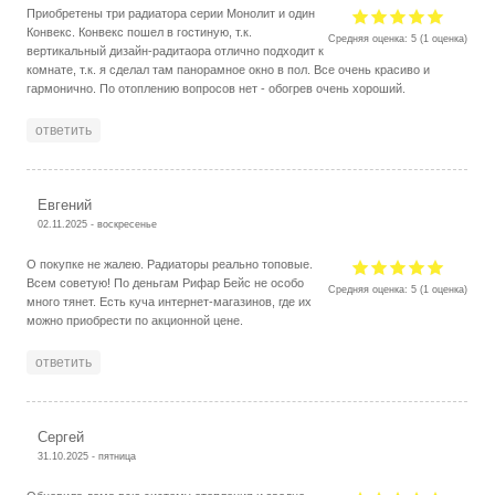
Приобретены три радиатора серии Монолит и один
Конвекс. Конвекс пошел в гостиную, т.к.
Средняя оценка:
5
(
1
оценка)
вертикальный дизайн-радитаора отлично подходит к
комнате, т.к. я сделал там панорамное окно в пол. Все очень красиво и
гармонично. По отоплению вопросов нет - обогрев очень хороший.
ответить
Евгений
02.11.2025 - воскресенье
О покупке не жалею. Радиаторы реально топовые.
Всем советую! По деньгам Рифар Бейс не особо
Средняя оценка:
5
(
1
оценка)
много тянет. Есть куча интернет-магазинов, где их
можно приобрести по акционной цене.
ответить
Сергей
31.10.2025 - пятница