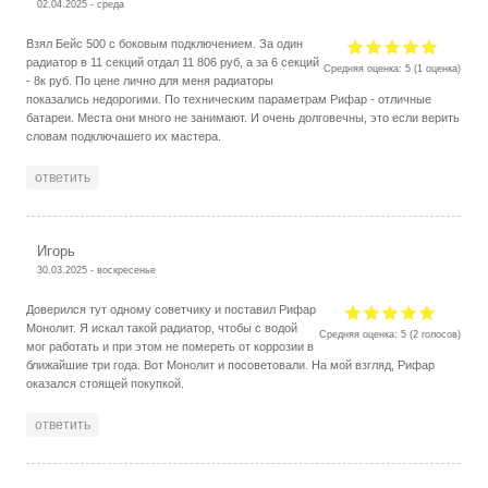
02.04.2025 - среда
Взял Бейс 500 с боковым подключением. За один
радиатор в 11 секций отдал 11 806 руб, а за 6 секций
Средняя оценка:
5
(
1
оценка)
- 8к руб. По цене лично для меня радиаторы
показались недорогими. По техническим параметрам Рифар - отличные
батареи. Места они много не занимают. И очень долговечны, это если верить
словам подключашего их мастера.
ответить
Игорь
30.03.2025 - воскресенье
Доверился тут одному советчику и поставил Рифар
Монолит. Я искал такой радиатор, чтобы с водой
Средняя оценка:
5
(
2
голосов)
мог работать и при этом не помереть от коррозии в
ближайшие три года. Вот Монолит и посоветовали. На мой взгляд, Рифар
оказался стоящей покупкой.
ответить