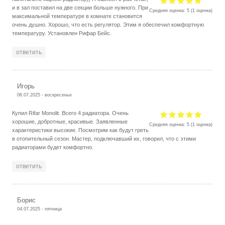
и в зал поставил на две секции больше нужного. При
Средняя оценка:
5
(
1
оценка)
максимальной температуре в комнате становится
очень душно. Хорошо, что есть регулятор. Этим я обеспечил комфортную
температуру. Установлен Рифар Бейс.
ответить
Игорь
06.07.2025 - воскресенье
Купил Rifar Monolit. Всего 4 радиатора. Очень
хорошие, добротные, красивые. Заявленные
Средняя оценка:
5
(
1
оценка)
характеристики высокие. Посмотрим как будут греть
в отопительный сезон. Мастер, подключавший их, говорил, что с этими
радиаторами будет комфортно.
ответить
Борис
04.07.2025 - пятница