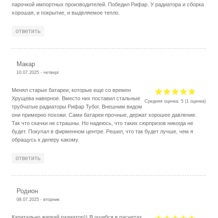
парочкой импортных производителей. Победил Рифар. У радиатора и сборка
хорошая, и покрытие, и выделяемое тепло.
ответить
Макар
10.07.2025 - четверг
Менял старые батареи, которые еще со времен
Хрущева наверное. Вместо них поставил стальные
Средняя оценка:
5
(
1
оценка)
трубчатые радиаторы Рифар Тубог. Внешним видом
они примерно похожи. Сами батареи прочные, держат хорошее давление.
Так что скачки не страшны. Но надеюсь, что таких сюрпризов никогда не
будет. Покупал в фирменном центре. Решил, что так будет лучше, чем я
обращусь к дилеру какому.
ответить
Родион
08.07.2025 - вторник
Капитально жаркий радиатор)) Я ошибся в расчетах,