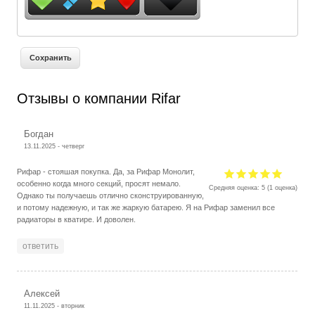
Отзывы о компании Rifar
Богдан
13.11.2025 - четверг
Рифар - стояшая покупка. Да, за Рифар Монолит,
особенно когда много секций, просят немало.
Средняя оценка:
5
(
1
оценка)
Однако ты получаешь отлично сконструированную,
и потому надежную, и так же жаркую батарею. Я на Рифар заменил все
радиаторы в кватире. И доволен.
ответить
Алексей
11.11.2025 - вторник