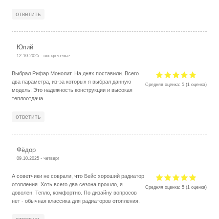
ответить
Юлий
12.10.2025 - воскресенье
Выбрал Рифар Монолит. На днях поставили. Всего
два параметра, из-за которых я выбрал данную
Средняя оценка:
5
(
1
оценка)
модель. Это надежность конструкции и высокая
теплоотдача.
ответить
Фёдор
09.10.2025 - четверг
А советчики не соврали, что Бейс хороший радиатор
отопления. Хоть всего два сезона прошло, я
Средняя оценка:
5
(
1
оценка)
доволен. Тепло, комфортно. По дизайну вопросов
нет - обычная классика для радиаторов отопления.