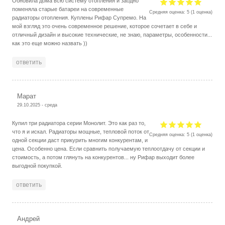
Обновила дома всю систему отопления и заодно
поменяла старые батареи на современные
Средняя оценка:
5
(
1
оценка)
радиаторы отопления. Куплены Рифар Супремо. На
мой взгляд это очень современное решение, которое сочетает в себе и
отличный дизайн и высокие технические, не знаю, параметры, особенности...
как это еще можно назвать ))
ответить
Марат
29.10.2025 - среда
Купил три радиатора серии Монолит. Это как раз то,
что я и искал. Радиаторы мощные, тепловой поток от
Средняя оценка:
5
(
1
оценка)
одной секции даст прикурить многим конкурентам, и
цена. Особенно цена. Если сравнить получаемую теплоотдачу от секции и
стоимость, а потом глянуть на конкурентов... ну Рифар выходит более
выгодной покупкой.
ответить
Андрей