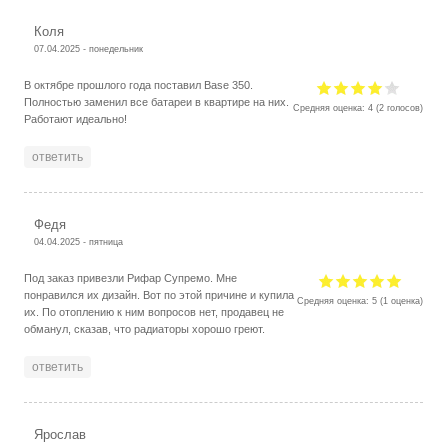
Коля
07.04.2025 - понедельник
В октябре прошлого года поставил Base 350.
Полностью заменил все батареи в квартире на них.
Средняя оценка:
4
(
2
голосов)
Работают идеально!
ответить
Федя
04.04.2025 - пятница
Под заказ привезли Рифар Супремо. Мне
понравился их дизайн. Вот по этой причине и купила
Средняя оценка:
5
(
1
оценка)
их. По отоплению к ним вопросов нет, продавец не
обманул, сказав, что радиаторы хорошо греют.
ответить
Ярослав