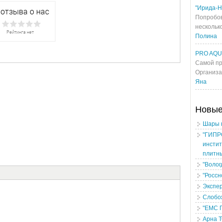
"Ирида-Н
Попробов
несколько
Полина
PRO AQ
Самой пр
Организа
Яна
Новы
Шары 
"ГИПР
инстит
плитн
"Волог
"Россн
Экспе
Слобо
"ЕМС 
Арна 