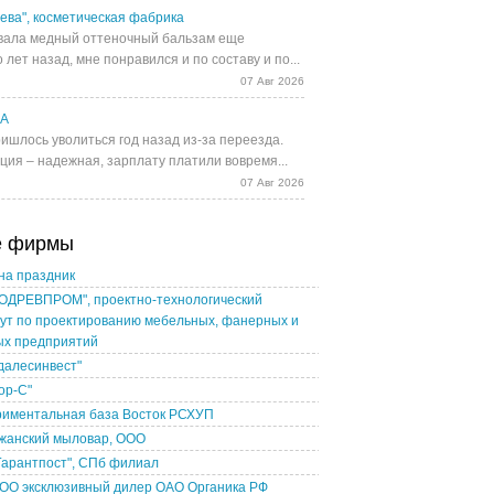
ева", косметическая фабрика
ала медный оттеночный бальзам еще
 лет назад, мне понравился и по составу и по...
07 Авг 2026
UA
ишлось уволиться год назад из-за переезда.
ция – надежная, зарплату платили вовремя...
07 Авг 2026
е фирмы
на праздник
ОДРЕВПРОМ", проектно-технологический
ут по проектированию мебельных, фанерных и
ых предприятий
далесинвест"
ор-С"
риментальная база Восток РСХУП
жанский мыловар, ООО
Гарантпост", СПб филиал
ТОО эксклюзивный дилер ОАО Органика РФ