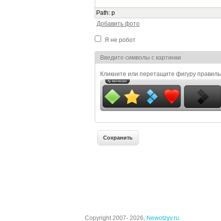
Path
:
p
Добавить фото
Я не робот
Я спамер
Введите символы с картинки
Кликните или перетащите фигуру правил
Copyright 2007- 2026,
Newotzyv.ru