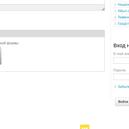
Нацио
Айыл 
Тюмен
Градст
ьной формы.
Вход 
E-mail ил
Пароль
Забыл