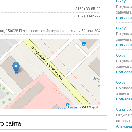
G5 by
Покупала
(3152) 33-85-22
запечата
(3152) 33-85-22
Пользова
G5 by
ан, 150028 Петропавловск Интернациональная 61 ком. 304
Покупала
запечата
Пользова
G5 by
Покупала
запечата
Пользова
G5 by
Покупала
запечата
Пользова
Leaflet
| OSM Mapnik
Санатори
Отдых в 
положите
о сайта
Алексан