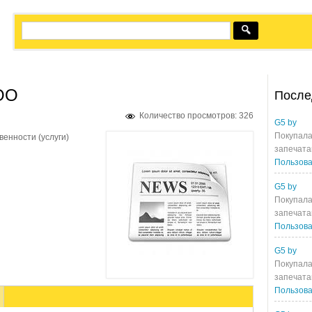
ОО
После
Количество просмотров: 326
G5 by
Покупала
венности (услуги)
запечата
Пользова
G5 by
Покупала
запечата
Пользова
G5 by
Покупала
запечата
Пользова