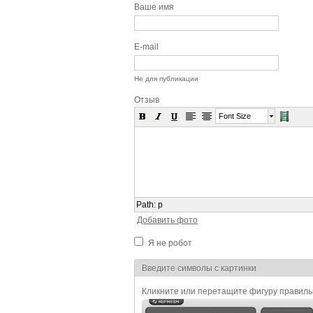
Ваше имя
E-mail
Не для публикации
Отзыв
Font Size
Path
:
p
Добавить фото
Я не робот
Я спамер
Введите символы с картинки
Кликните или перетащите фигуру правил