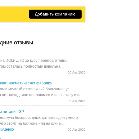
Добавить компанию
дние отзывы
на ИОЦ- ДПО за курс переподготовки.
том осталась полностью довольна....
06 Авг 2026
ева", косметическая фабрика
ала медный оттеночный бальзам еще
 лет назад, мне понравился и по составу и по...
06 Авг 2026
ы питания GP
ома куча беспроводных датчиков для умного
 что стоят на балконе или на кухне,...
Куценко
06 Авг 2026