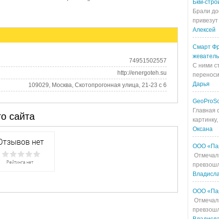
Бкм-стро
Брали до
привезут 
Алексей
Смарт Фр
жевател
74951502557
С ними с
http://energoteh.su
переносит
Дарья
109029, Москва, Скотопрогонная улица, 21-23 с 6
GeoProS
Главная 
о сайта
картинку,
Оксана
ООО «Па
Отмечали
превзошл
Владисл
ООО «Па
Отмечали
превзошл