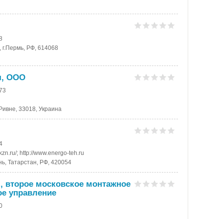
8
, г.Пермь, РФ, 614068
я, ООО
-73
.Ривне, 33018, Украина
4
zn.ru/; http://www.energo-teh.ru
ань, Татарстан, РФ, 420054
, второе московское монтажное
ое управление
0