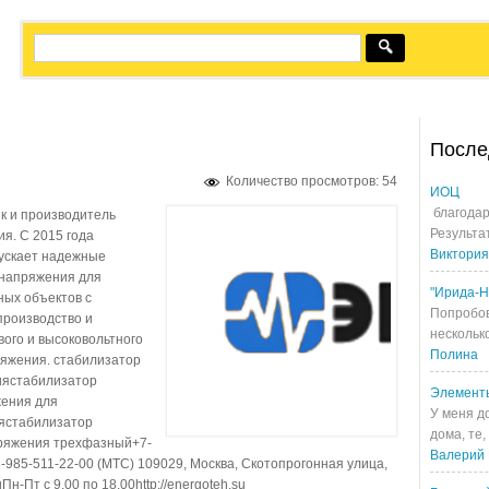
После
Количество просмотров: 54
ИОЦ
благодар
к и производитель
Результа
я. С 2015 года
Виктория
пускает надежные
напряжения для
"Ирида-Н
ных объектов с
Попробов
производство и
несколько
ого и высоковольтного
Полина
яжения. стабилизатор
иястабилизатор
Элемент
жения для
У меня д
ястабилизатор
дома, те,
ряжения трехфазный+7-
Валерий 
8-985-511-22-00 (МТС) 109029, Москва, Скотопрогонная улица,
н-Пт с 9.00 по 18.00http://energoteh.su