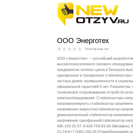
ООО Энерготех
Голосов еще нет
ООО «Энерготех» — российский разработчи
высокотехнологичного силового оборудовани
предприятие полного цикла в Таганроге вы
однофазные и трехфазные стабилизаторы 
частных домов, промышленности и социаль
официальной гарантией 5 лет. Разработка, 
техническое сопровождение устройств силов
электрооборудования. Стабилизаторы напр
напряжениякупить стабилизатор напряжен
напряжения энерготехстабилизатор напря
домаэлектронный стабилизатор напряжени
напряжения однофазныйстабилизатор нап
495-150-25-57, 8-928-758-83-68 (Мегафон), 
21-23с6+7 (495) 150-25-57stab@energoteh.suП