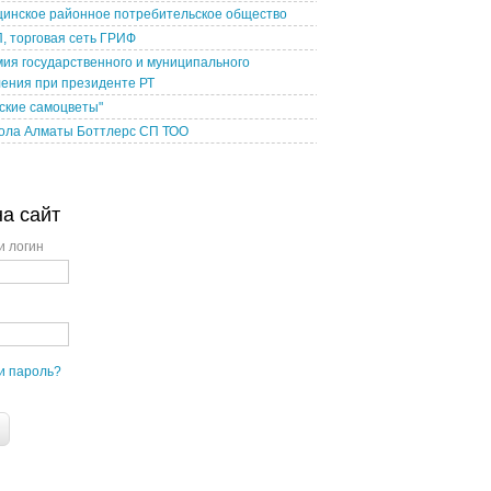
инское районное потребительское общество
П, торговая сеть ГРИФ
ия государственного и муниципального
ения при президенте РТ
ские самоцветы"
Кола Алматы Боттлерс СП ТОО
на сайт
и логин
и пароль?