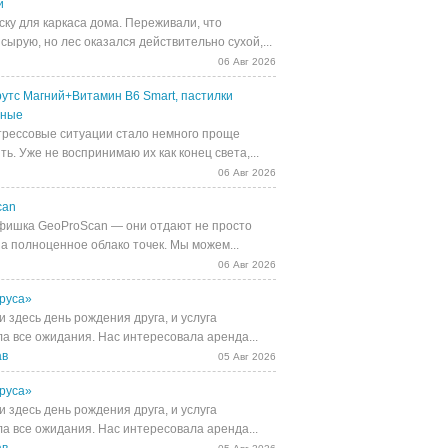
й
ску для каркаса дома. Переживали, что
сырую, но лес оказался действительно сухой,...
06 Авг 2026
утс Магний+Витамин В6 Smart, пастилки
ьные
трессовые ситуации стало немного проще
ь. Уже не воспринимаю их как конец света,...
06 Авг 2026
can
фишка GeoProScan — они отдают не просто
 а полноценное облако точек. Мы можем...
06 Авг 2026
руса»
 здесь день рождения друга, и услуга
а все ожидания. Нас интересовала аренда...
ав
05 Авг 2026
руса»
 здесь день рождения друга, и услуга
а все ожидания. Нас интересовала аренда...