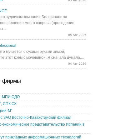
ав
05 Авг 2026
NCE
сотрудникам компании Белфинанс за
ное решение моего вопроса (проведение
ы...
05 Авг 2026
fessional
кто мучается с сухими руками зимой,
е этот крем с мочевиной. Я сначала думала,...
04 Авг 2026
е фирмы
т-МПИ ОДО
", СПК СХ
рий-М"
ос ЗАО Восточно-Казахстанский филиал
о-экономическое представительство Испании в
и
тут прикладных информационных технологий