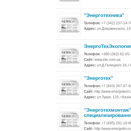
"Энерготехника"
Телефон:
+7 (342) 237-14-7
Адрес:
ул.Дзержинского, 15
ЭнергоТехЭкологи
Телефон:
+380 (362) 62-05
Сайт:
www.ete.com.ua
Адрес:
ул.Д.Галицкого 16, г
"Энерготех"
Телефон:
+7 (843) 267-67-9
Сайт:
http://www.energotech.k
Адрес:
ул.Тукая, 125, г.Каз
"Энерготехмонтаж"
специализированн
Телефон:
+7 (495) 291-18-8
Сайт:
http://www.energotm.ru