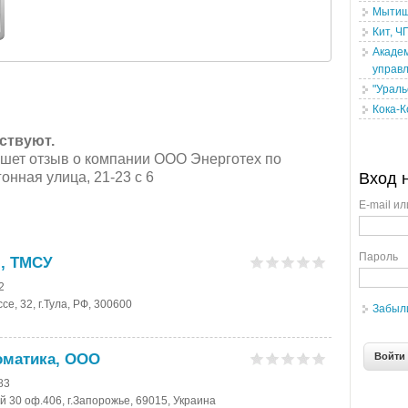
Мытищ
Кит, Ч
Академ
управл
"Ураль
Кока-
ствуют.
ишет отзыв о компании ООО Энерготех по
онная улица, 21-23 с 6
Вход 
E-mail ил
Пароль
", ТМСУ
2
е, 32, г.Тула, РФ, 300600
Забыл
оматика, ООО
83
й 30 оф.406, г.Запорожье, 69015, Украина