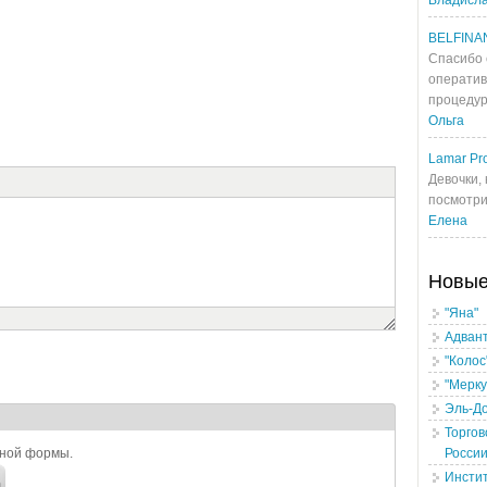
Владисл
BELFINA
Спасибо 
оператив
процедур
Ольга
Lamar Pro
Девочки, 
посмотрит
Елена
Новы
"Яна"
Адван
"Колос
"Мерку
Эль-Д
Торгов
ьной формы.
Росси
Инсти