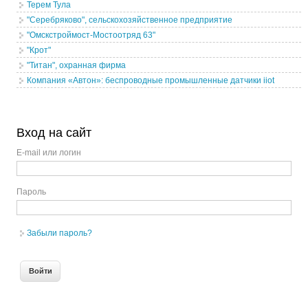
Терем Тула
"Серебряково", сельскохозяйственное предприятие
"Омскстроймост-Мостоотряд 63"
"Крот"
"Титан", охранная фирма
Компания «Автон»: беспроводные промышленные датчики iiot
Вход на сайт
E-mail или логин
Пароль
Забыли пароль?