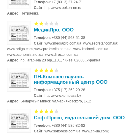
Телефон:
+7 (8313) 27-24-71
Сайт:
http://www.bekon-nn.ru
Адрес:
Петряевка
МедиаПро, ООО
Телефон:
+380 (44) 568-51-38
Сайт:
www.mediapro.com.ua; www.secretar.com.ua;
www.hrliga.com; www.profosvita.com.ua; www.kadrovik.com.ua;
www.economist.net.ua; www.director.com.ua
Адрес:
пр.Гагарина 23 оф.1101, г.Киев, 02660, Украина
ПН-Компасс научно-
информационный центр ООО
Телефон:
+375 (17) 262-29-28
Сайт:
http://www.kompass.by
Адрес:
Беларусь г. Минск, ул.Черняховского, 1-12
СофтПресс, издательский дом, ООО
Телефон:
+380 (44) 585-82-82
Сайт:
www.softpress.com.ua; www.cp-ua.com;