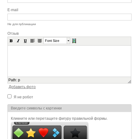
E-mail
Не для публикации
Отзыв
Font Size
Path
:
p
Добавить фото
Я не робот
Я спамер
Введите символы с картинки
Кликните или перетащите фигуру правильной формы.