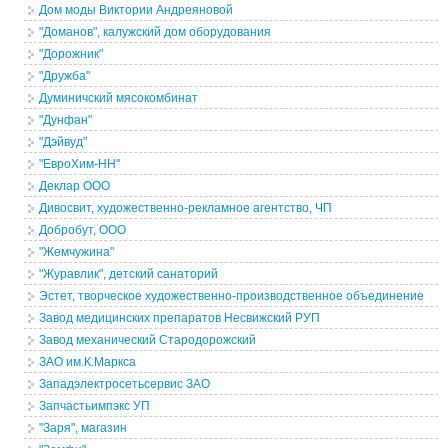
Дом моды Виктории Андреяновой
"Доманов", калужский дом оборудования
"Дорожник"
"Дружба"
Думиничский мясокомбинат
"Дунфан"
"Дэйвуд"
"ЕвроХим-НН"
Деклар ООО
Дивосвит, художественно-рекламное агентство, ЧП
Добробут, ООО
"Жемчужина"
"Журавлик", детский санаторий
Эстет, творческое художественно-производственное объединение
Завод медицинских препаратов Несвижский РУП
Завод механический Стародорожский
ЗАО им.К.Маркса
Западэлектросетьсервис ЗАО
Запчастьимпэкс УП
"Заря", магазин