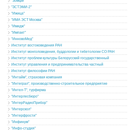
"Зомфи"
"ЗСТЭМИ-2"
"Ижица"
"ИМА ЭСТ Москва"
"Имидж"
"Импакт"
"ИнновоМед"
Институт востоковедения РАН
Институт монголоведения, буддологии и тибетологии СО РАН
Институт проблем культуры Белорусский государственный
Институт управления и предпринимательства частный
Институт философии РАН
"Интайм", страховая компания
"Интеграл", производственно-строительное предприятие
"Интел-Т", турфирма
"Интерлесбюро"
"ИнтерРадиоПрибор"
"Интерскол"
"Интерфрости"
"Инфинум"
"Инфо-студия"