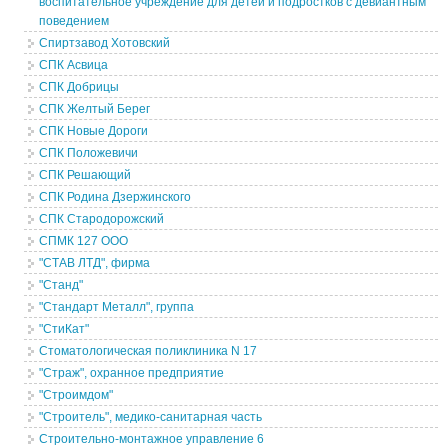
воспитательное учреждение для детей и подростков с девиантным
поведением
Спиртзавод Хотовский
СПК Асвица
СПК Добрицы
СПК Желтый Берег
СПК Новые Дороги
СПК Положевичи
СПК Решающий
СПК Родина Дзержинского
СПК Стародорожский
СПМК 127 ООО
"СТАВ ЛТД", фирма
"Станд"
"Стандарт Металл", группа
"СтиКат"
Стоматологическая поликлиника N 17
"Страж", охранное предприятие
"Строимдом"
"Строитель", медико-санитарная часть
Строительно-монтажное управление 6