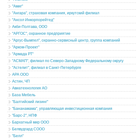
"Амиг"
"Ангара", страховая компания, иркутский филиал
"Ансол Инкорпорейтед"
Акби-Полтава, ООО
"АРГОС", охранное предприятие
"Аргус-Вымпел", охранно-сервисный центр, группа компаний
"Арком-Проект"
"Армада РТ"
"АСМАП", филиал по Северо-Западному Федеральному округу
"Астелит", филиал в Санкт-Петербурге
АРА ООО
Астин, ЧП
Авиатехнология АО
База Мебель
"Балтийский лизинг"
"Бананамама", управляющая инвестиционная компания
"Барс-2", НПФ
Бархатный мир ООО
Белвудгард СООО
"Белл"