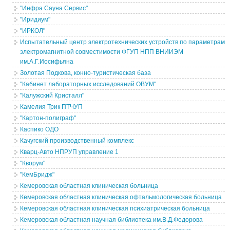
"Инфра Сауна Сервис"
"Иридиум"
"ИРКОЛ"
Испытательный центр электротехнических устройств по параметрам
электромагнитной совместимости ФГУП НПП ВНИИЭМ
им.А.Г.Иосифьяна
Золотая Подкова, конно-туристическая база
"Кабинет лабораторных исследований ОВУМ"
"Калужский Кристалл"
Камелия Трик ПТЧУП
"Картон-полиграф"
Каспико ОДО
Качугский производственный комплекс
Кварц-Авто НПРУП управление 1
"Кворум"
"КемБридж"
Кемеровская областная клиническая больница
Кемеровская областная клиническая офтальмологическая больница
Кемеровская областная клиническая психиатрическая больница
Кемеровская областная научная библиотека им.В.Д.Федорова