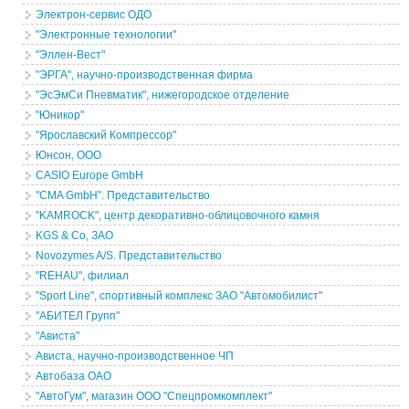
Электрон-сервис ОДО
"Электронные технологии"
"Эллен-Вест"
"ЭРГА", научно-производственная фирма
"ЭсЭмСи Пневматик", нижегородское отделение
"Юникор"
"Ярославский Компрессор"
Юнсон, ООО
CASIO Europe GmbH
"CMA GmbH". Представительство
"KAMROCK", центр декоративно-облицовочного камня
KGS & Co, ЗАО
Novozymes A/S. Представительство
"REHAU", филиал
"Sport Line", спортивный комплекс ЗАО "Автомобилист"
"АБИТЕЛ Групп"
"Ависта"
Ависта, научно-производственное ЧП
Автобаза ОАО
"АвтоГум", магазин ООО "Спецпромкомплект"