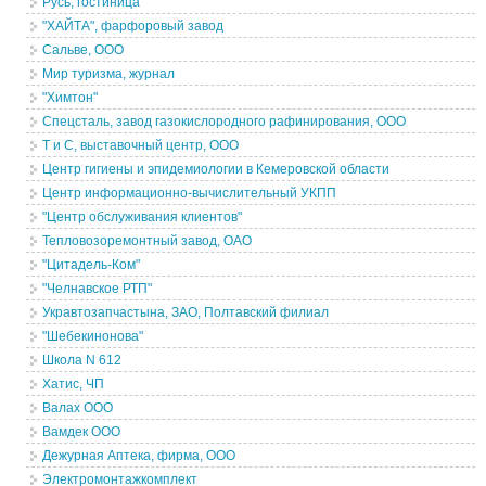
Русь, гостиница
"ХАЙТА", фарфоровый завод
Сальве, ООО
Мир туризма, журнал
"Химтон"
Спецсталь, завод газокислородного рафинирования, ООО
Т и С, выставочный центр, ООО
Центр гигиены и эпидемиологии в Кемеровской области
Центр информационно-вычислительный УКПП
"Центр обслуживания клиентов"
Тепловозоремонтный завод, ОАО
"Цитадель-Ком"
"Челнавское РТП"
Укравтозапчастына, ЗАО, Полтавский филиал
"Шебекинонова"
Школа N 612
Хатис, ЧП
Валах ООО
Вамдек ООО
Дежурная Аптека, фирма, ООО
Электромонтажкомплект