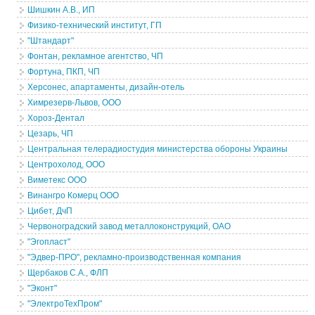
Шишкин А.В., ИП
Физико-технический институт, ГП
"Штандарт"
Фонтан, рекламное агентство, ЧП
Фортуна, ПКП, ЧП
Херсонес, апартаменты, дизайн-отель
Химрезерв-Львов, ООО
Хороз-Дентал
Цезарь, ЧП
Центральная телерадиостудия министерства обороны Украины
Центрохолод, ООО
Виметекс ООО
Винангро Комерц ООО
Цибет, ДчП
Червоноградский завод металлоконструкций, ОАО
"Эгопласт"
"Эдвер-ПРО", рекламно-производственная компания
Щербаков С.А., ФЛП
"Эконт"
"ЭлектроТехПром"