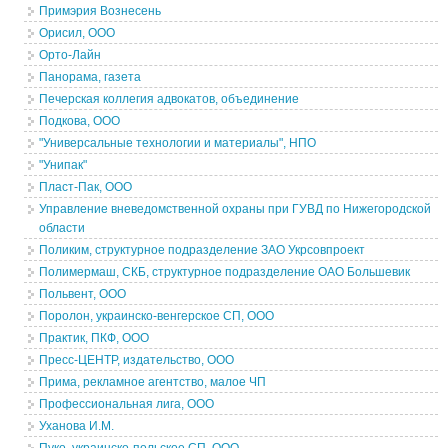
Примэрия Вознесень
Орисил, ООО
Орто-Лайн
Панорама, газета
Печерская коллегия адвокатов, объединение
Подкова, ООО
"Универсальные технологии и материалы", НПО
"Унипак"
Пласт-Пак, ООО
Управление вневедомственной охраны при ГУВД по Нижегородской
области
Поликим, структурное подразделение ЗАО Укрсовпроект
Полимермаш, СКБ, структурное подразделение ОАО Большевик
Польвент, ООО
Поролон, украинско-венгерское СП, ООО
Практик, ПКФ, ООО
Пресс-ЦЕНТР, издательство, ООО
Прима, рекламное агентство, малое ЧП
Профессиональная лига, ООО
Уханова И.М.