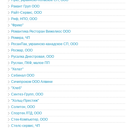
Пуко, украинско-польское СП, ООО
Ракант Груп ООО
Райт-Сервис, ООО
Риф, НПО, ООО
"Фрико"
Романтика Ресторан Вижелиос ООО
Ромира, ЧП
РосанПак, украинско-канадское СП, ООО
Росмар, ООО
Русалка Днестровая, ООО
Руслан, ПКФ, малое ПП
"Хелат"
Себинал ООО
Сичипроком ООО Алвини
"Хлеб"
Синтез-Групп, ООО
"Хольц-Престиж"
Солитон, ООО
Спортек ЛТД, ООО
Стек-Компьютер, ООО
Стелс-сервис, ЧП