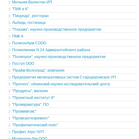
Мельник Валентин ИП
"ПИК и К"
"Пицунда", ресторан
Лыбидь, гостиница
"Плазма", научно-производственное предприятие
ПМК 9
ПолигонАрм СООО
Поликлиника N 24 Адмиралтейского района
"Полипрон", научно-производственное предприятие
Поступ ООО
"Прайм-Волгоград", компания
Предприятие мелиоративных систем Стародорожское УП
"Прогноз", обнинский научно-исследовательский центр
"Продукты", магазин
"Проектный институт-8"
"Промарматура", ПО
"Промимпэкс"
"Промсантехремонт"
"Профилактический пояс"
Профит Агро ЧУП
Молинари-Дек ООО