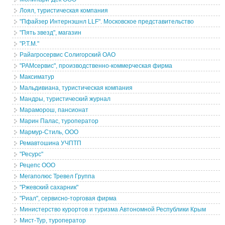
Лоял, туристическая компания
"Пфайзер Интернэшнл LLF". Московское представительство
"Пять звезд", магазин
"Р.Т.М."
Райагросервис Солигорский ОАО
"РАМсервис", производственно-коммерческая фирма
Максиматур
Мальдивиана, туристическая компания
Мандры, туристический журнал
Мараморош, пансионат
Марин Палас, туроператор
Мармур-Стиль, ООО
Ремавтошина УЧПТП
"Ресурс"
Рецепс ООО
Мегаполюс Тревел Группа
"Ржевский сахарник"
"Риал", сервисно-торговая фирма
Министерство курортов и туризма Автономной Республики Крым
Мист-Тур, туроператор