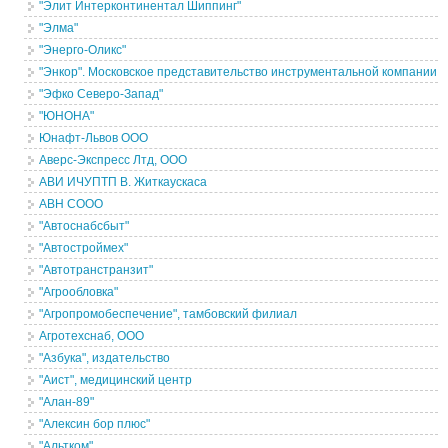
"Элит Интерконтинентал Шиппинг"
"Элма"
"Энерго-Оликс"
"Энкор". Московское представительство инструментальной компании
"Эфко Северо-Запад"
"ЮНОНА"
Юнафт-Львов ООО
Аверс-Экспресс Лтд, ООО
АВИ ИЧУПТП В. Житкаускаса
АВН СООО
"Автоснабсбыт"
"Автостроймех"
"Автотранстранзит"
"Агрообловка"
"Агропромобеспечение", тамбовский филиал
Агротехснаб, ООО
"Азбука", издательство
"Аист", медицинский центр
"Алан-89"
"Алексин бор плюс"
"Альтком"