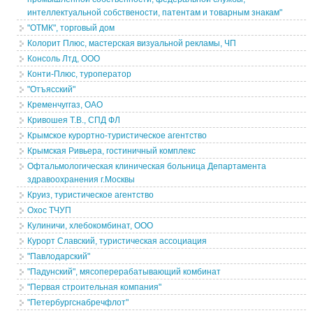
интеллектуальной собствености, патентам и товарным знакам"
"ОТМК", торговый дом
Колорит Плюс, мастерская визуальной рекламы, ЧП
Консоль Лтд, ООО
Конти-Плюс, туроператор
"Отъясский"
Кременчуггаз, ОАО
Кривошея Т.В., СПД ФЛ
Крымское курортно-туристическое агентство
Крымская Ривьера, гостиничный комплекс
Офтальмологическая клиническая больница Департамента
здравоохранения г.Москвы
Круиз, туристическое агентство
Охос ТЧУП
Кулиничи, хлебокомбинат, ООО
Курорт Славский, туристическая ассоциация
"Павлодарский"
"Падунский", мясоперерабатывающий комбинат
"Первая строительная компания"
"Петербургснабречфлот"