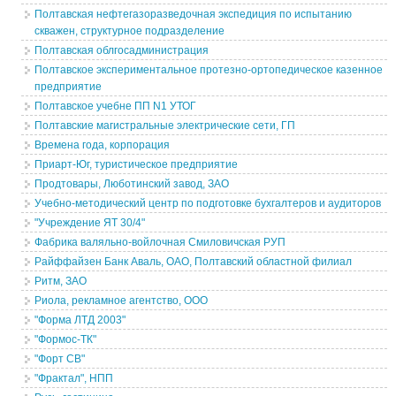
Полтавская нефтегазоразведочная экспедиция по испытанию
скважен, структурное подразделение
Полтавская облгосадминистрация
Полтавское экспериментальное протезно-ортопедическое казенное
предприятие
Полтавское учебне ПП N1 УТОГ
Полтавские магистральные электрические сети, ГП
Времена года, корпорация
Приарт-Юг, туристическое предприятие
Продтовары, Люботинский завод, ЗАО
Учебно-методический центр по подготовке бухгалтеров и аудиторов
"Учреждение ЯТ 30/4"
Фабрика валяльно-войлочная Смиловичская РУП
Райффайзен Банк Аваль, ОАО, Полтавский областной филиал
Ритм, ЗАО
Риола, рекламное агентство, ООО
"Форма ЛТД 2003"
"Формос-ТК"
"Форт СВ"
"Фрактал", НПП