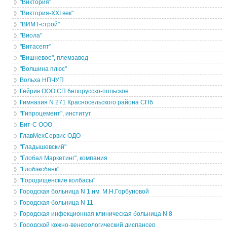
"Виктория"
"Виктория-XXI век"
"ВИМТ-строй"
"Виола"
"Витасепт"
"Вишневое", племзавод
"Волшина плюс"
Вольха НПЧУП
Гейрив ООО СП белорусско-польское
Гимназия N 271 Красносельского района СПб
"Гипроцемент", институт
Бит-С ООО
ГлавМехСервис ОДО
"Гладышевский"
"Глобал Маркетинг", компания
"Глобэксбанк"
"Городищенские колбасы"
Городская больница N 1 им. М.Н.Горбуновой
Городская больница N 11
Городская инфекционная клиническая больница N 8
Городской кожно-венерологический диспансер