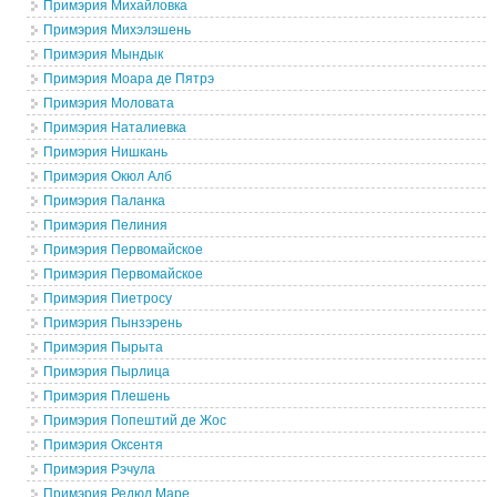
Примэрия Михайловка
Примэрия Михэлэшень
Примэрия Мындык
Примэрия Моара де Пятрэ
Примэрия Моловата
Примэрия Наталиевка
Примэрия Нишкань
Примэрия Окюл Алб
Примэрия Паланка
Примэрия Пелиния
Примэрия Первомайское
Примэрия Первомайское
Примэрия Пиетросу
Примэрия Пынзэрень
Примэрия Пырыта
Примэрия Пырлица
Примэрия Плешень
Примэрия Попештий де Жос
Примэрия Оксентя
Примэрия Рэчула
Примэрия Редюл Маре