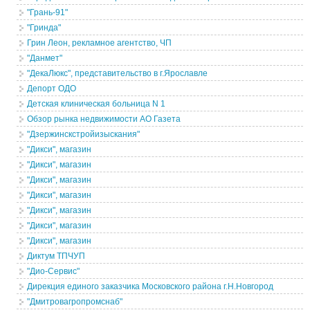
"Грань-91"
"Гринда"
Грин Леон, рекламное агентство, ЧП
"Данмет"
"ДекаЛюкс", представительство в г.Ярославле
Депорт ОДО
Детская клиническая больница N 1
Обзор рынка недвижимости АО Газета
"Дзержинскстройизыскания"
"Дикси", магазин
"Дикси", магазин
"Дикси", магазин
"Дикси", магазин
"Дикси", магазин
"Дикси", магазин
"Дикси", магазин
Диктум ТПЧУП
"Дио-Сервис"
Дирекция единого заказчика Московского района г.Н.Новгород
"Дмитровагропромснаб"