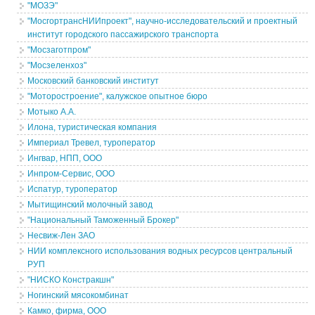
"МОЗЭ"
"МосгортрансНИИпроект", научно-исследовательский и проектный
институт городского пассажирского транспорта
"Мосзаготпром"
"Мосзеленхоз"
Московский банковский институт
"Моторостроение", калужское опытное бюро
Мотыко А.А.
Илона, туристическая компания
Империал Тревел, туроператор
Ингвар, НПП, ООО
Инпром-Сервис, ООО
Испатур, туроператор
Мытищинский молочный завод
"Национальный Таможенный Брокер"
Несвиж-Лен ЗАО
НИИ комплексного использования водных ресурсов центральный
РУП
"НИСКО Констракшн"
Ногинский мясокомбинат
Камко, фирма, ООО