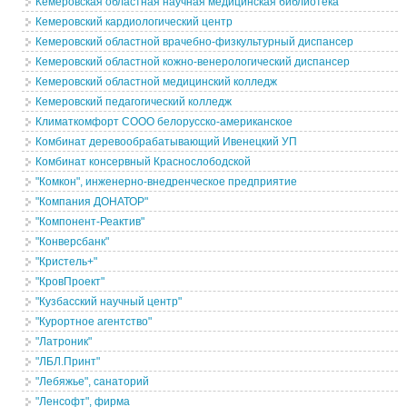
Кемеровская областная научная медицинская библиотека
Кемеровский кардиологический центр
Кемеровский областной врачебно-физкультурный диспансер
Кемеровский областной кожно-венерологический диспансер
Кемеровский областной медицинский колледж
Кемеровский педагогический колледж
Климаткомфорт СООО белорусско-американское
Комбинат деревообрабатывающий Ивенецкий УП
Комбинат консервный Краснослободской
"Комкон", инженерно-внедренческое предприятие
"Компания ДОНАТОР"
"Компонент-Реактив"
"Конверсбанк"
"Кристель+"
"КровПроект"
"Кузбасский научный центр"
"Курортное агентство"
"Латроник"
"ЛБЛ.Принт"
"Лебяжье", санаторий
"Ленсофт", фирма