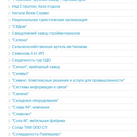
Над Стрыпою, база отдыха
Натали Вояж-Сервис
Национальная туристическая организация
"СВДом"
Свердловский завод стройматериалов
"Селена"
Сельскохозяйственная артель им.Чапаева
Семенова А.Н. ИП
Сердечность-тур ОДО
"Сигнал", приборный завод
"Силквул"
"Сименс. Комплексные решения и услуги для промышленности"
"Системы информации и связи"
"Скачиха"
"Складское оборудование"
"Слава-94", компания
"Словолит"
"Сола-М", мебельная фабрика
Солар ТИИ ООО СП
"Солидарность-Паблишерс"