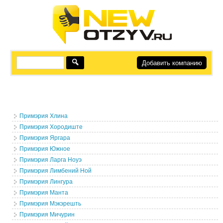
Добавить компанию
Примэрия Хлина
Примэрия Хородиште
Примэрия Яргара
Примэрия Южное
Примэрия Ларга Ноуэ
Примэрия Лимбений Ной
Примэрия Лингура
Примэрия Манта
Примэрия Мэкэрешть
Примэрия Мичурин