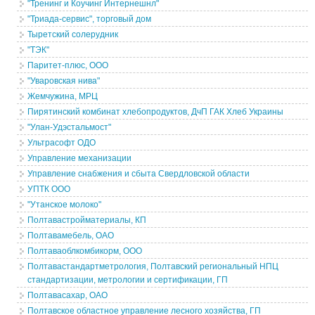
"Тренинг и Коучинг Интернешнл"
"Триада-сервис", торговый дом
Тыретский солерудник
"ТЭК"
Паритет-плюс, ООО
"Уваровская нива"
Жемчужина, МРЦ
Пирятинский комбинат хлебопродуктов, ДчП ГАК Хлеб Украины
"Улан-Удэстальмост"
Ультрасофт ОДО
Управление механизации
Управление снабжения и сбыта Свердловской области
УПТК ООО
"Утанское молоко"
Полтавастройматериалы, КП
Полтавамебель, ОАО
Полтаваоблкомбикорм, ООО
Полтавастандартметрология, Полтавский региональный НПЦ
стандартизации, метрологии и сертификации, ГП
Полтавасахар, ОАО
Полтавское областное управление лесного хозяйства, ГП