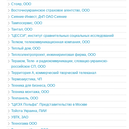
Стояр, ООО
Восточноукраинское страховое агентство, ООО
Сияние-Инвест, ДчП ОАО Сияние
Тампосервис, ООО
Тантал, ООО
"ЦЕССИ", институт сравнительных социальных исследований
Телком, телекоммуникационная компания, ООО
Теплый дом, ООО
Теплоэлектропроект, инжиниринговая фирма, ООО
Тераком, Теле- и радиокоммуникации, словацко-украинско-
российское СП, ООО
Территория А, коммерческий творческий телеканал
Термоакустика, ЧП
Техника для бизнеса, ООО
Техника монтажа, ООО
Техпанель, ООО
"ЦИЭХ Польфа". Представительство в Москве
Тойота Украина, ПИИ
УВТК, ЗАО
Техногама ООО