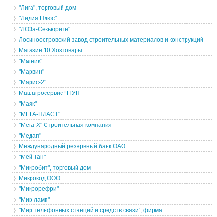
"Лига", торговый дом
"Лидия Плюс"
"ЛОЗа-Секьюрите"
Лосиноостровский завод строительных материалов и конструкций
Магазин 10 Хозтовары
"Магник"
"Марвин"
"Марис-2"
Машагросервис ЧТУП
"Маяк"
"МЕГА-ПЛАСТ"
"Мега-Х" Строительная компания
"Медап"
Международный резервный банк ОАО
"Мей Тан"
"Микробит", торговый дом
Микрокод ООО
"Микрорефри"
"Мир ламп"
"Мир телефонных станций и средств связи", фирма