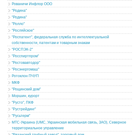
Рованичи Инфлор ООО
"Родина"
"Родина"
"Ролло"
"Росляйское"
"Роспатент", федеральная служба по интеллектуальной
собственности, патентам и товарным знакам
"РОСПЭК-2"
"Росспиртпром"
"Ростовавтодор"
"Росэнергомаш"
Ротоклон ПЧУП
МКФ
"Рощинский дом"
Моршин, курорт
"Русто", ПКФ
"Рустрейдинг"
"Русьтерм"
МТС-Украина (UMC, Украинская мобильная связь, ЗАО), Северное
территориальное управление
"Рязанский трубный завод", торговый дом