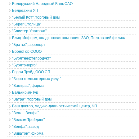
Белорусский Народный Банк ОАО
Белреахим УП
"Белый Кот", торговый дом
"Берег Столица"
"Блистер-Упаковка"
Блиц-Информ, холдинговая компания, ЗАО, Полтавский филиал
"Братск", аэропорт
БроноГор СООО
"Бурятнефтепродукт"
"Бурятэнерго"
Бэрри-Трэйд ООО СП
"Бюро компьютерных услуг"
"Вамтрас", фирма
Валькирия-Тур
"Ватра", торговый дом
Ваш доктор, медико-диагностический центр, ЧП
"Веал - Венфа"
"Велком Трейдинг"
"Венфа", завод
"Виватон", фирма