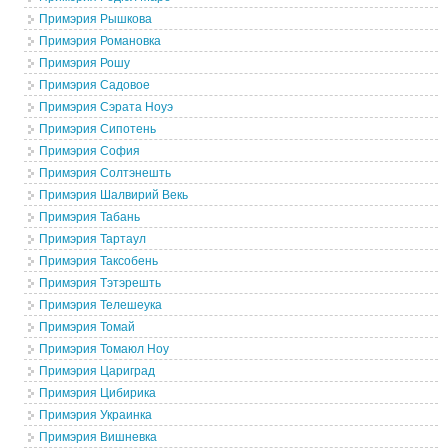
Примэрия Рышкова
Примэрия Романовка
Примэрия Рошу
Примэрия Садовое
Примэрия Сэрата Ноуэ
Примэрия Сипотень
Примэрия София
Примэрия Солтэнешть
Примэрия Шалвирий Векь
Примэрия Табань
Примэрия Тартаул
Примэрия Таксобень
Примэрия Тэтэрешть
Примэрия Телешеука
Примэрия Томай
Примэрия Томаюл Ноу
Примэрия Цариград
Примэрия Цибирика
Примэрия Украинка
Примэрия Вишневка