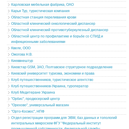
Карловская мебельная фабрика, ОАО
Карья Тур, туристическая компания
Областная станция переливания крови
Областной клинический онкологический диспансер
Областной клинический противотуберкулезный диспансер
Областной центр по профилактике и борьбе со СПИД и
инфекционными заболеваниями
Квеле, ООО
Ожогова Н.В.
Киеввнештур
Киевстар GSM, ЗАО, Полтавское структурное подразделение
Киевский университет туризма, экономики и права
Клуб путешественников, туристическое агентство
Клуб путешественников-Украина, туроператор
Клуб Медитеране Украина
"Орбис", продюсерский центр
"Орехово", универсальный магазин
"Орто-Космос", НПФ
Отдел регистрации программ для ЭВМ, баз данных и топологий
интегральных микросхем ФГУ "Федеральный институт
промышленной собственности, федеральной службы,