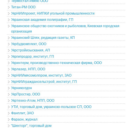
Термостал Имекс ООО
Титан-РМ ООО
УкрНИИпроект, НИПКИ угольной промышленности
Украинская академия полиграфии, ГП
Украинское общество охотников и рыболовов, Киевская городская
организация
Украинский Шлях, редакция газеты, КП
Укрбудкомплект, ООО
Укрстройизыскания, АП
Укргипродор, институт, ГП
Укринтерм, производственно-техническая фирма, ООО
Укрлазер, НПП, ООО
УкрНИИмясомолпром, институт, ЗАО
УкрНИИграждансельстрой, институт, ГП
Укрниколдон
УкрПростир, ООО
Укртехно-Атом, НПП, ООО
УТИ, торговый дом, украинско-польское СП, ООО
Фанплит, ЗАО
Фараон, журнал
"Шинторг", торговый дом