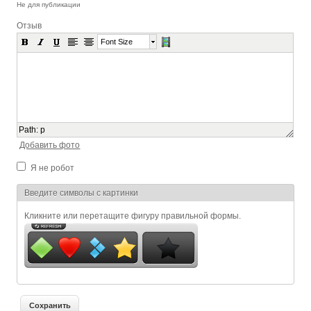
Не для публикации
Отзыв
Font Size
Path
:
p
Добавить фото
Я не робот
Я спамер
Введите символы с картинки
Кликните или перетащите фигуру правильной формы.