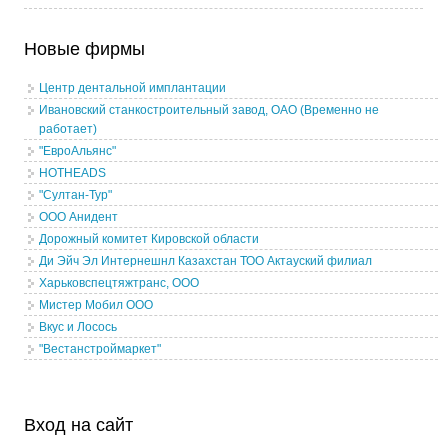
Новые фирмы
Центр дентальной имплантации
Ивановский станкостроительный завод, ОАО (Временно не
работает)
"ЕвроАльянс"
HOTHEADS
"Султан-Тур"
ООО Анидент
Дорожный комитет Кировской области
Ди Эйч Эл Интернешнл Казахстан ТОО Актауский филиал
Харьковспецтяжтранс, ООО
Мистер Мобил ООО
Вкус и Лосось
"Вестанстроймаркет"
Вход на сайт