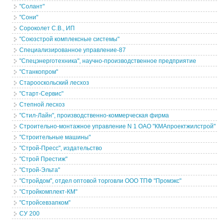
"Солант"
"Сони"
Сороколет С.В., ИП
"Союзстрой комплексные системы"
Специализированное управление-87
"Спецэнерготехника", научно-производственное предприятие
"Станкопром"
Старооскольский лесхоз
"Старт-Сервис"
Степной лесхоз
"Стил-Лайн", производственно-коммерческая фирма
Строительно-монтажное управление N 1 ОАО "КМАпроектжилстрой"
"Строительные машины"
"Строй-Пресс", издательство
"Строй Престиж"
"Строй-Эльта"
"Стройдом", отдел оптовой торговли ООО ТПФ "Промэкс"
"Стройкомплект-КМ"
"Стройсевзапком"
СУ 200