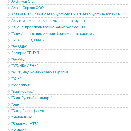
Анфимов О.Б.
Алвар Сервис ООО
Аптека N 148 санкт-петербургского ГУП "Петербургские аптеки N 1"
Альтком, финансово-промышленная группа
Альянс, производственно-коммерческое ЧП
"Аргус", новые российские фрикционные системы
"АРКА", предприятие
"АРКАДА"
Армирос ТПЧУП
"АРРИС"
"АРХИКАМЕНЬ"
"АСД", научно-техническая фирма
"АСК"
"Аэроплан"
"Балткерама"
"Банк Русский стандарт"
"Барт"
"Бекор", агрофирма
"Белан и Ко"
"Беларусь-МТЗ"
"Белрус"