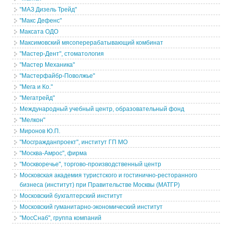
"МАЗ Дизель Трейд"
"Макс Дефенс"
Максата ОДО
Максимовский мясоперерабатывающий комбинат
"Мастер-Дент", стоматология
"Мастер Механика"
"Мастерфайбр-Поволжье"
"Мега и Ко."
"Мегатрейд"
Международный учебный центр, образовательный фонд
"Мелкон"
Миронов Ю.П.
"Мосгражданпроект", институт ГП МО
"Москва-Амрос", фирма
"Москворечье", торгово-производственный центр
Московская академия туристского и гостинично-ресторанного
бизнеса (институт) при Правительстве Москвы (МАТГР)
Московский бухгалтерский институт
Московский гуманитарно-экономический институт
"МосСнаб", группа компаний