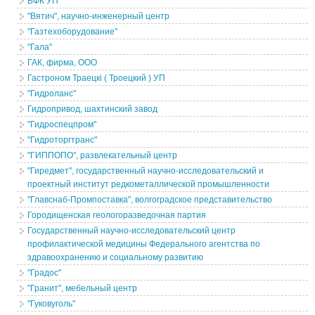
ВФК УП
"Вятич", научно-инженерный центр
"Газтехоборудование"
"Гала"
ГАК, фирма, ООО
Гастроном Траецкi ( Троецкий ) УП
"Гидроланс"
Гидропривод, шахтинский завод
"Гидроспецпром"
"Гидроторгтранс"
"ГИППОПО", развлекательный центр
"Гиредмет", государственный научно-исследовательский и
проектный институт редкометаллической промышленности
"Главснаб-Промпоставка", волгоградское представительство
Городищенская геологоразведочная партия
Государственный научно-исследовательский центр
профилактической медицины Федерального агентства по
здравоохранению и социальному развитию
"Градос"
"Гранит", мебельный центр
"Гуковуголь"