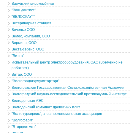
Валуйский мясокомбинат
"Ваш дантист"
"ВЕЛОСКАУТ"
Ветеринарная станция
Вечелье ООО
Велес, компания, ООО
Вермина, ООО
Веста-сервис, ООО
"Витта"
Испытательный центр электрооборудования, ОАО (Временно не
работает)
Витар, ООО
"Волгоградаккумуляторторг"
Волгоградская Государственная Сельскохозяйственная Академия
Волгоградский научно-исследовательский противочумный институт
Волгодонская АЭС
Волгодонский комбинат древесных плит
"Волготурсервис", внешнеэкономическая ассоциация
"Волгофарм"
"Вторцветмет"