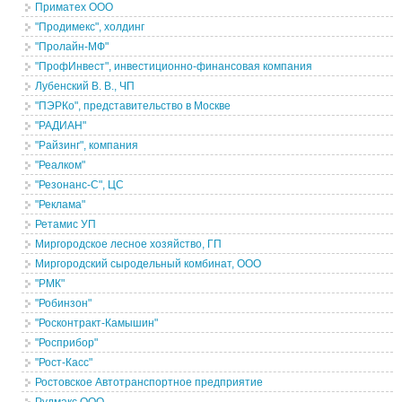
Приматех ООО
"Продимекс", холдинг
"Пролайн-МФ"
"ПрофИнвест", инвестиционно-финансовая компания
Лубенский В. В., ЧП
"ПЭРКо", представительство в Москве
"РАДИАН"
"Райзинг", компания
"Реалком"
"Резонанс-С", ЦС
"Реклама"
Ретамис УП
Миргородское лесное хозяйство, ГП
Миргородский сыродельный комбинат, ООО
"РМК"
"Робинзон"
"Росконтракт-Камышин"
"Росприбор"
"Рост-Касс"
Ростовское Автотранспортное предприятие