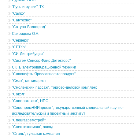
Рудмакс ООО
"Русь-игрушки", ТК
"Салко"
"Сантехно"
"Сатурн-Волгоград"
Свиридова О.А.
"Серверк"
"СЕТКо"
"СИ-Дистрибуция"
"Систем Сенсор Фаир Детекторс"
СКТБ электровибрационной техники
"Славнефть-Ярославнефтепродукт"
"Смак", минимаркет
"Смоленский пассаж", торгово-деловой комплекс
"Сокол"
"Союзавтохим", НПО
"СоюзпромНИИпроект", государственный специальный научно-
исследовательский и проектный институт
"Спецгазремстрой"
"Спецтехномаш", завод
"Сталь", тульская компания