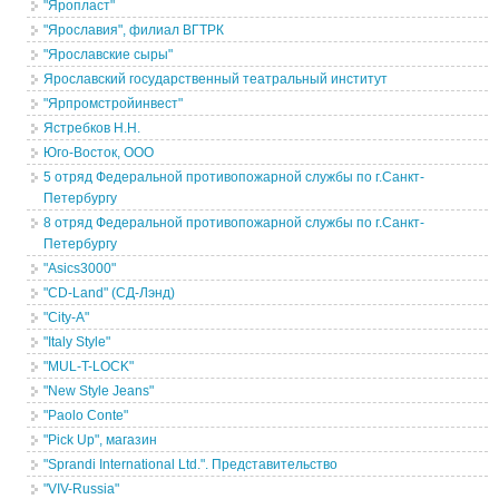
"Яропласт"
"Ярославия", филиал ВГТРК
"Ярославские сыры"
Ярославский государственный театральный институт
"Ярпромстройинвест"
Ястребков Н.Н.
Юго-Восток, ООО
5 отряд Федеральной противопожарной службы по г.Санкт-
Петербургу
8 отряд Федеральной противопожарной службы по г.Санкт-
Петербургу
"Asics3000"
"CD-Land" (СД-Лэнд)
"City-A"
"Italy Style"
"MUL-T-LOCK"
"New Style Jeans"
"Paolo Conte"
"Pick Up", магазин
"Sprandi International Ltd.". Представительство
"VIV-Russia"