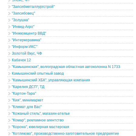
Элсис, ЧП
"Запсибметаллургстрой"
"Запсибовец"
"Золушка"
"Инвид-Агро"
"Инжкомцентр ВВД"
"Интеркерамика"
"Информ ИКС"
Золотой Вкус, ЧФ
Кабачок 12
"Камышинская", волгоградская областная автоколонна N 1733
Камышинский опытный завод
"Камышинский ХБК", управляющая компания
"Карелия ДСП", ТД
"Картон-Тара"
"Кия", минимаркет
"Климат для Вас"
"Кожаный стиль", магазин-ателье
"Комар", рекламное агентство
"Корона", ювелирная мастерская
"Котляково", производственно-заготовительное предприятие