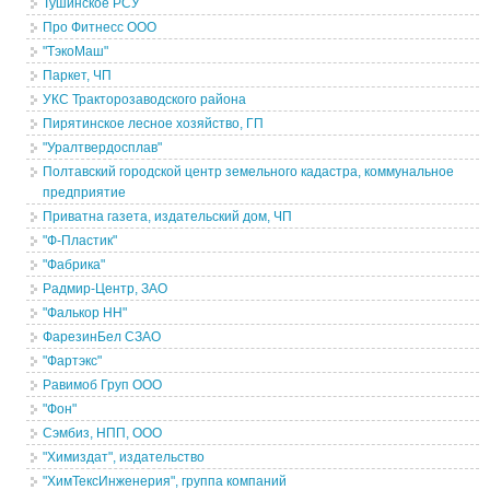
Тушинское РСУ
Про Фитнесс ООО
"ТэкоМаш"
Паркет, ЧП
УКС Тракторозаводского района
Пирятинское лесное хозяйство, ГП
"Уралтвердосплав"
Полтавский городской центр земельного кадастра, коммунальное
предприятие
Приватна газета, издательский дом, ЧП
"Ф-Пластик"
"Фабрика"
Радмир-Центр, ЗАО
"Фалькор НН"
ФарезинБел СЗАО
"Фартэкс"
Равимоб Груп ООО
"Фон"
Сэмбиз, НПП, ООО
"Химиздат", издательство
"ХимТексИнженерия", группа компаний