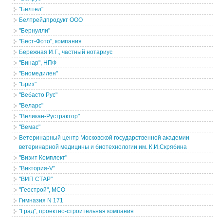
"Белтел"
Белтрейдпродукт ООО
"Бернулли"
"Бест-Фото", компания
Бережная И.Г., частный нотариус
"Бинар", НПФ
"Биомедилен"
"Бриз"
"Вебасто Рус"
"Веларс"
"Великан-Рустрактор"
"Вемас"
Ветеринарный центр Московской государственной академии
ветеринарной медицины и биотехнологии им. К.И.Скрябина
"Визит Комплект"
"Виктория-V"
"ВИП СТАР"
"Геострой", МСО
Гимназия N 171
"Град", проектно-строительная компания