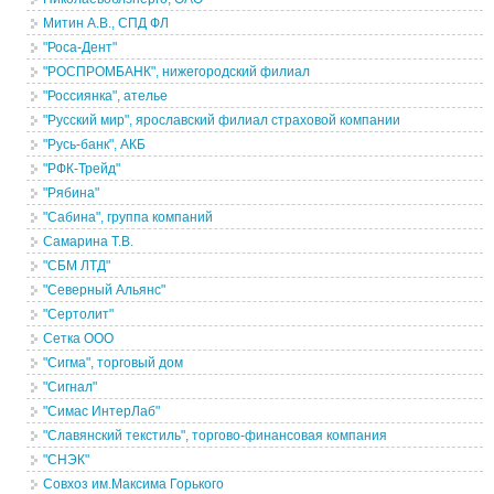
Митин А.В., СПД ФЛ
"Роса-Дент"
"РОСПРОМБАНК", нижегородский филиал
"Россиянка", ателье
"Русский мир", ярославский филиал страховой компании
"Русь-банк", АКБ
"РФК-Трейд"
"Рябина"
"Сабина", группа компаний
Самарина Т.В.
"СБМ ЛТД"
"Северный Альянс"
"Сертолит"
Сетка ООО
"Сигма", торговый дом
"Сигнал"
"Симас ИнтерЛаб"
"Славянский текстиль", торгово-финансовая компания
"СНЭК"
Совхоз им.Максима Горького