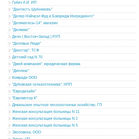
Губич А.И. ИП
"Дантистъ Шубниковъ"
"Делер Нэйчрэл Фуд и Бэвэридж Ингредиентс"
"Деликатесы-14", магазин
"Делмакс"
Дело ( Восток+Запад ) РУП
"Деловые Люди"
"Денстар", ТСФ
Детский сад N 70
"Джей-компания", юридическая фирма
"Диплекс"
Комраде ООО
"Дубовская сельхозтехника", НПП
"Евродизайн"
"Евромотор К"
Диканьское опытное лесоохотничье хозяйство, ГП
Женская консультация больницы N 11
Женская консультация больницы N 2
Женская консультация больницы N 5
Эксповиза, ООО