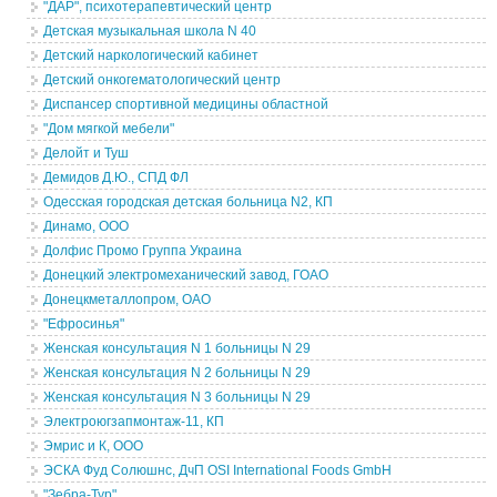
"ДАР", психотерапевтический центр
Детская музыкальная школа N 40
Детский наркологический кабинет
Детский онкогематологический центр
Диспансер спортивной медицины областной
"Дом мягкой мебели"
Делойт и Туш
Демидов Д.Ю., СПД ФЛ
Одесская городская детская больница N2, КП
Динамо, ООО
Долфис Промо Группа Украина
Донецкий электромеханический завод, ГОАО
Донецкметаллопром, ОАО
"Ефросинья"
Женская консультация N 1 больницы N 29
Женская консультация N 2 больницы N 29
Женская консультация N 3 больницы N 29
Электроюгзапмонтаж-11, КП
Эмрис и К, ООО
ЭСКА Фуд Солюшнс, ДчП OSI International Foods GmbH
"Зебра-Тур"