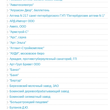
"Акватехэлектро"
"Апраксин Двор", бюллетень
Аптека N 217 санкт-петербургского ГУП "Петербургские аптеки N 1"
АРД-Импорт ООО
Амиго, ООО
"Армстрой-С"
"Арс", сауна
"Арт-Эльта"
"Атлант-Стройкомплекс"
"АУДИ", московское бюро
Аркадия, противотуберкулезный санаторий, ГП
Арт-Груп Бривет ООО
"Банат"
"Баня"
"Бертур"
Березовский молочный завод, ЗАО
Бокинский деревообрабатывающий завод
Бокинский силикатный завод
"Большетроицкий пищевик"
Буланов Д.Ю.