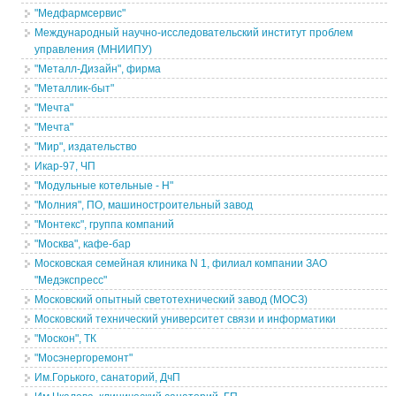
"Медфармсервис"
Международный научно-исследовательский институт проблем
управления (МНИИПУ)
"Металл-Дизайн", фирма
"Металлик-быт"
"Мечта"
"Мечта"
"Мир", издательство
Икар-97, ЧП
"Модульные котельные - Н"
"Молния", ПО, машиностроительный завод
"Монтекс", группа компаний
"Москва", кафе-бар
Московская семейная клиника N 1, филиал компании ЗАО
"Медэкспресс"
Московский опытный светотехнический завод (МОСЗ)
Московский технический университет связи и информатики
"Москон", ТК
"Мосэнергоремонт"
Им.Горького, санаторий, ДчП