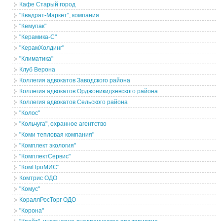
Кафе Старый город
"Квадрат-Маркет", компания
"Кемупак"
"Керамика-С"
"КерамХолдинг"
"Климатика"
Клуб Верона
Коллегия адвокатов Заводского района
Коллегия адвокатов Орджоникидзевского района
Коллегия адвокатов Сельского района
"Колос"
"Кольчуга", охранное агентство
"Коми тепловая компания"
"Комплект экология"
"КомплектСервис"
"КомПроМИС"
Комтрис ОДО
"Комус"
КораллРосТорг ОДО
"Корона"