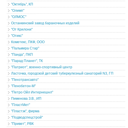
"Октябрь", КП
"Олимп"
"ОЛМОС"
Останкинский завод бараночных изделий
"От Крилони"
"Отикс"
Кометекс, ПКФ, ООО
"Пальмира Стар"
"Панда", ПКП
"Парад Планет", ТК
"Патриот", военно-спортивный центр
Ласточка, городской детский туберкулезный санаторий N3, ГП
"Пензтрансавто"
"Пенобетон-М"
"Петро Ойл Интернешнл"
Пименова З.В., ИП
"ПластМет"
"Пластэк", фирма
"Подводспецстрой"
"Привет", РВК