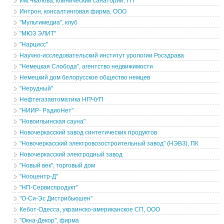
Им.Чкалова, клинический санаторий, ГП
Интрон, консалтинговая фирма, ООО
"Мультимедиа", клуб
"МЮЗ ЭЛИТ"
"Нарцисс"
Научно-исследовательский институт урологии Росздрава
"Немецкая Слобода", агентство недвижимости
Немецкий дом белорусское общество немцев
"Нерудный"
Нефтегазавтоматика НПЧУП
"НИИР- РадиоНет"
"Новоильинская сауна"
Новочеркасский завод синтетических продуктов
"Новочеркасский электровозостроительный завод" (НЭВЗ), ПК
Новочеркасский электродный завод
"Новый век", торговый дом
"Нооцентр-Д"
"НП-Сервиспродукт"
"О-Си-Эс Дистрибьюшен"
Кебот-Одесса, украинско-американское СП, ООО
"Окна-Декор", фирма