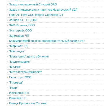
Завод пивоваренный Слуцкий ОАО
Завод плодовых вин и напитков Новогрудский УДП
Грин АП Груп ООО Молдо-Сербское СП
Зайцев А.Е., СПД ФЛ
ЗАМ Украина, ООО
Златограф, ООО
Золотарев, ЧП
Казимировский опытно-экспериментальный завод ОАО
"Маршал", ТД
"Маслодел"
"Мегаполис", центр обучения
"Медтехсервис"
"Медэкс"
"Металлстройкомплект"
Евросторс, ООО
"Изумруд"
"Икар"
Илющенко В.Н.
Имайкин Е.С.
Имидж Процессинг Системс