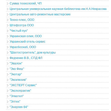
Сумма технологий, ЧП
Центральная универсальная научная библиотека им.Н.А.Некрасова
Центральные авто-ремонтные мастерские
Техно-плюс, ООО
Штефсотра ООО
"Чистый пух"
Украинская олия, ООО
Украинский отель-сервис
Украсбоснаб, ООО
"Шахтостроитель", дом культуры
Федченко В.В., СПД ФЛ
"Эвалон"
"Эко Фиш"
"Экотар"
"Эксклюзив"
"ЭКСПЕРТ Сервис"
"Экспопрактик"
"Элкател"
"Элтех"
"Энергия-94"