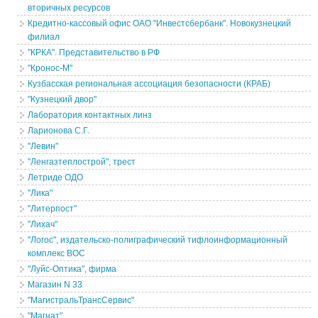
вторичных ресурсов
Кредитно-кассовый офис ОАО "Инвестсбербанк". Новокузнецкий
филиал
"КРКА". Представительство в РФ
"Кронос-М"
Кузбасская региональная ассоциация безопасности (КРАБ)
"Кузнецкий двор"
Лаборатория контактных линз
Ларионова С.Г.
"Левин"
"Ленгазтеплострой", трест
Летриде ОДО
"Лика"
"Литерпост"
"Лихач"
"Логос", издательско-полиграфический тифлоинформационный
комплекс ВОС
"Луйс-Оптика", фирма
Магазин N 33
"МагистральТрансСервис"
"Магнат"