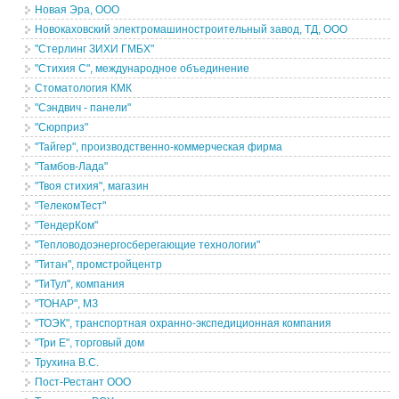
Новая Эра, ООО
Новокаховский электромашиностроительный завод, ТД, ООО
"Стерлинг ЗИХИ ГМБХ"
"Стихия С", международное объединение
Стоматология КМК
"Сэндвич - панели"
"Сюрприз"
"Тайгер", производственно-коммерческая фирма
"Тамбов-Лада"
"Твоя стихия", магазин
"ТелекомТест"
"ТендерКом"
"Тепловодоэнергосберегающие технологии"
"Титан", промстройцентр
"ТиТул", компания
"ТОНАР", МЗ
"ТОЭК", транспортная охранно-экспедиционная компания
"Три Е", торговый дом
Трухина В.С.
Пост-Рестант ООО