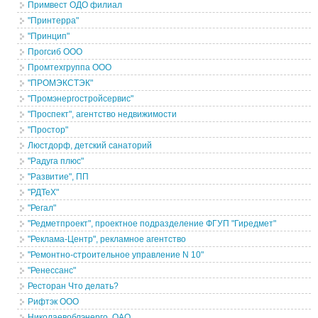
Примвест ОДО филиал
"Принтерра"
"Принцип"
Прогсиб ООО
Промтехгруппа ООО
"ПРОМЭКСТЭК"
"Промэнергостройсервис"
"Проспект", агентство недвижимости
"Простор"
Люстдорф, детский санаторий
"Радуга плюс"
"Развитие", ПП
"РДТеХ"
"Регал"
"Редметпроект", проектное подразделение ФГУП "Гиредмет"
"Реклама-Центр", рекламное агентство
"Ремонтно-строительное управление N 10"
"Ренессанс"
Ресторан Что делать?
Рифтэк ООО
Николаевоблэнерго, ОАО