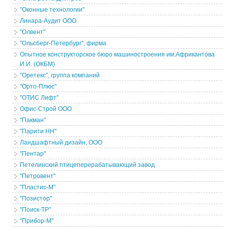
"Оконные технологии"
Линара-Аудит ООО
"Олвент"
"Ольсберг-Петербург", фирма
Опытное конструкторское бюро машиностроения им.Африкантова
И.И. (ОКБМ)
"Оретекс", группа компаний
"Орто-Плюс"
"ОТИС Лифт"
Офис-Строй ООО
"Пакман"
"Парити НН"
Ландшафтный дизайн, ООО
"Пентар"
Петелинский птицеперерабатывающий завод
"Петровент"
"Пластис-М"
"Позистор"
"Поиск-ТР"
"Прибор-М"