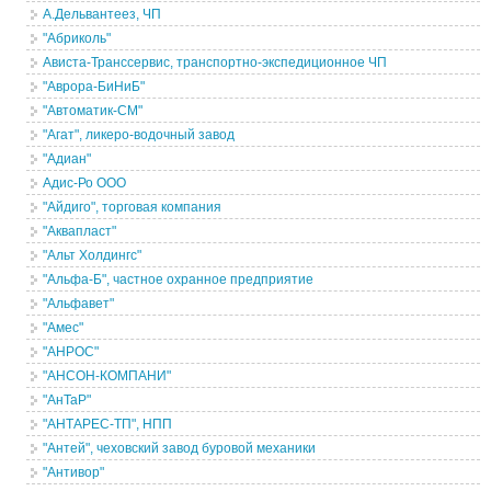
А.Дельвантеез, ЧП
"Абриколь"
Ависта-Транссервис, транспортно-экспедиционное ЧП
"Аврора-БиНиБ"
"Автоматик-СМ"
"Агат", ликеро-водочный завод
"Адиан"
Адис-Ро ООО
"Айдиго", торговая компания
"Аквапласт"
"Альт Холдингс"
"Альфа-Б", частное охранное предприятие
"Альфавет"
"Амес"
"АНРОС"
"АНСОН-КОМПАНИ"
"АнТаР"
"АНТАРЕС-ТП", НПП
"Антей", чеховский завод буровой механики
"Антивор"