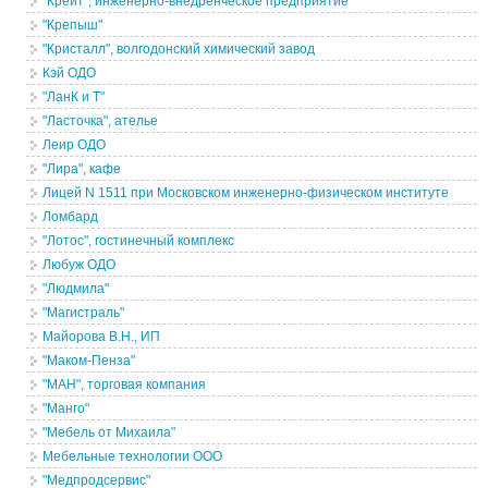
"Крейт", инженерно-внедренческое предприятие
"Крепыш"
"Кристалл", волгодонский химический завод
Кэй ОДО
"ЛанК и Т"
"Ласточка", ателье
Леир ОДО
"Лира", кафе
Лицей N 1511 при Московском инженерно-физическом институте
Ломбард
"Лотос", гостинечный комплекс
Любуж ОДО
"Людмила"
"Магистраль"
Майорова В.Н., ИП
"Маком-Пенза"
"МАН", торговая компания
"Манго"
"Мебель от Михаила"
Мебельные технологии ООО
"Медпродсервис"