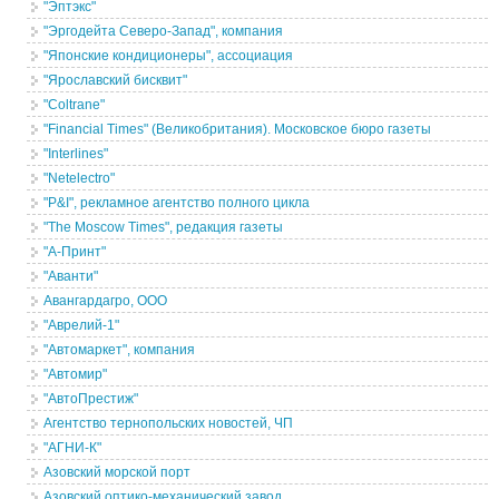
"Эптэкс"
"Эргодейта Северо-Запад", компания
"Японские кондиционеры", ассоциация
"Ярославский бисквит"
"Coltrane"
"Financial Times" (Великобритания). Московское бюро газеты
"Interlines"
"Netelectro"
"P&I", рекламное агентство полного цикла
"The Moscow Times", редакция газеты
"А-Принт"
"Аванти"
Авангардагро, ООО
"Аврелий-1"
"Автомаркет", компания
"Автомир"
"АвтоПрестиж"
Агентство тернопольских новостей, ЧП
"АГНИ-К"
Азовский морской порт
Азовский оптико-механический завод