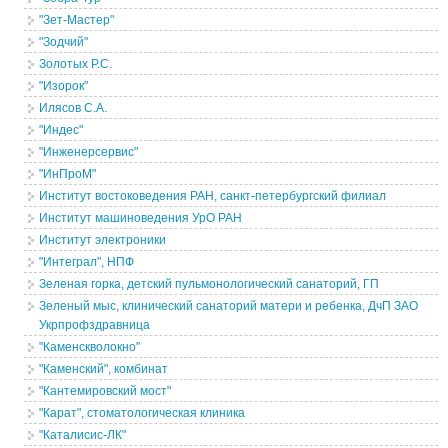
"Зет-Мастер"
"Зодчий"
Золотых Р.С.
"Изорок"
Илясов С.А.
"Индес"
"Инженерсервис"
"ИнПроМ"
Институт востоковедения РАН, санкт-петербургский филиал
Институт машиноведения УрО РАН
Институт электроники
"Интеграл", НПФ
Зеленая горка, детский пульмонологический санаторий, ГП
Зеленый мыс, клинический санаторий матери и ребенка, ДчП ЗАО
Укрпрофздравница
"Каменскволокно"
"Каменский", комбинат
"Кантемировский мост"
"Карат", стоматологическая клиника
"Каталисис-ЛК"