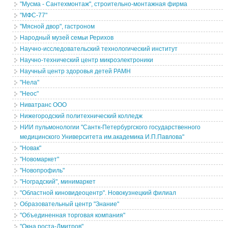
"Мусма - Сантехмонтаж", строительно-монтажная фирма
"МФС-77"
"Мясной двор", гастроном
Народный музей семьи Рерихов
Научно-исследовательский технологический институт
Научно-технический центр микроэлектроники
Научный центр здоровья детей РАМН
"Нела"
"Неос"
Ниватранс ООО
Нижегородский политехнический колледж
НИИ пульмонологии "Сантк-Петербургского государственного
медицинского Университета им.академика И.П.Павлова"
"Новак"
"Новомаркет"
"Новопрофиль"
"Ноградский", минимаркет
"Областной киновидеоцентр". Новокузнецкий филиал
Образовательный центр "Знание"
"Объединенная торговая компания"
"Окна роста-Дмитров"