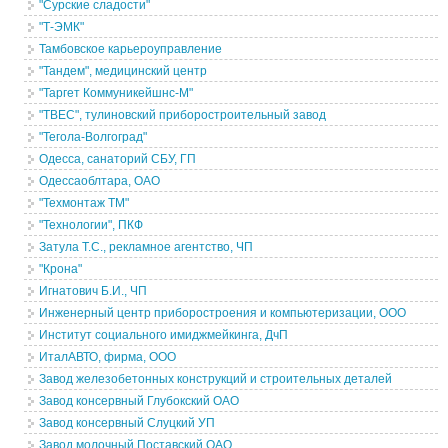
"Сурские сладости"
"Т-ЭМК"
Тамбовское карьероуправление
"Тандем", медицинский центр
"Таргет Коммуникейшнс-М"
"ТВЕС", тулиновский приборостроительный завод
"Тегола-Волгоград"
Одесса, санаторий СБУ, ГП
Одессаоблтара, ОАО
"Техмонтаж ТМ"
"Технологии", ПКФ
Затула Т.С., рекламное агентство, ЧП
"Крона"
Игнатович Б.И., ЧП
Инженерный центр приборостроения и компьютеризации, ООО
Институт социального имиджмейкинга, ДчП
ИталАВТО, фирма, ООО
Завод железобетонных конструкций и строительных деталей
Завод консервный Глубокский ОАО
Завод консервный Слуцкий УП
Завод молочный Поставский ОАО