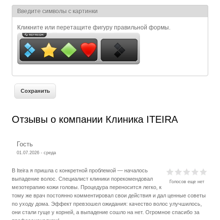
Я спамер
Введите символы с картинки
Кликните или перетащите фигуру правильной формы.
Отзывы о компании Клиника ITEIRA
Гость
01.07.2026 - среда
В Iteira я пришла с конкретной проблемой — началось
выпадение волос. Специалист клиники порекомендовал
Голосов еще нет
мезотерапию кожи головы. Процедура переносится легко, к
тому же врач постоянно комментировал свои действия и дал ценные советы
по уходу дома. Эффект превзошел ожидания: качество волос улучшилось,
они стали гуще у корней, а выпадение сошло на нет. Огромное спасибо за