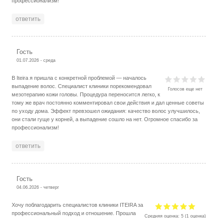
профессионализм!
ответить
Гость
01.07.2026 - среда
В Iteira я пришла с конкретной проблемой — началось
выпадение волос. Специалист клиники порекомендовал
Голосов еще нет
мезотерапию кожи головы. Процедура переносится легко, к
тому же врач постоянно комментировал свои действия и дал ценные советы
по уходу дома. Эффект превзошел ожидания: качество волос улучшилось,
они стали гуще у корней, а выпадение сошло на нет. Огромное спасибо за
профессионализм!
ответить
Гость
04.06.2026 - четверг
Хочу поблагодарить специалистов клиники ITEIRA за
профессиональный подход и отношение. Прошла
Средняя оценка:
5
(
1
оценка)