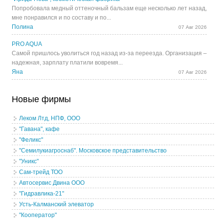
Попробовала медный оттеночный бальзам еще несколько лет назад,
мне понравился и по составу и по...
Полина
07 Авг 2026
PRO AQUA
Самой пришлось уволиться год назад из-за переезда. Организация –
надежная, зарплату платили вовремя...
Яна
07 Авг 2026
Новые фирмы
Леком Лтд, НПФ, ООО
"Гавана", кафе
"Феликс"
"Семилукиагроснаб". Московское представительство
"Уникс"
Сам-трейд ТОО
Автосервис Двина ООО
"Гидравлика-21"
Усть-Калманский элеватор
"Кооператор"