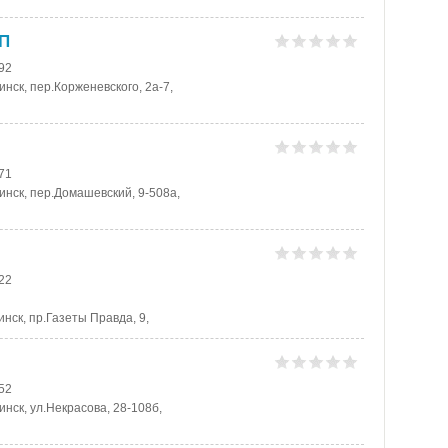
П
-92
нск, пер.Корженевского, 2а-7,
-71
инск, пер.Домашевский, 9-508а,
-22
нск, пр.Газеты Правда, 9,
-52
нск, ул.Некрасова, 28-108б,