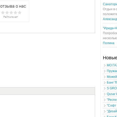
Санатори
Отдых в 
положите
Алексан
"Ирида-Н
Попробов
несколько
Полина
Новы
МО ГА
Пружан
Можей
Банг 
S GROU
Qusar 
"Респе
"Софт 
"Дизай