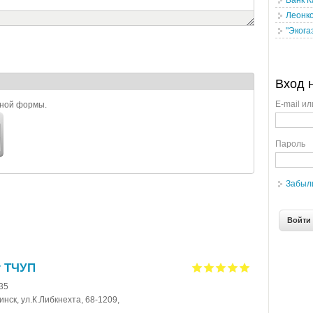
Банк К
Леонк
"Экога
Вход 
E-mail ил
ьной формы.
Пароль
Забыл
т ТЧУП
-35
нск, ул.К.Либкнехта, 68-1209,