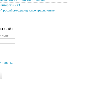
аспийский АО Уральский филиал
оинтергаз ООО
з", российско-французское предприятие
на сайт
и логин
и пароль?