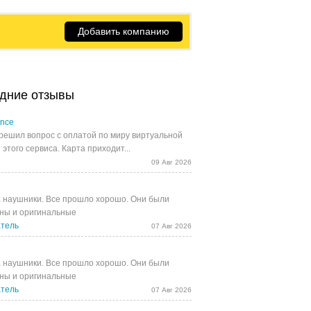
Добавить компанию
дние отзывы
ance
решил вопрос с оплатой по миру виртуальной
 этого сервиса. Карта приходит...
09 Авг 2026
 наушники. Все прошло хорошо. Они были
ны и оригинальные
тель
07 Авг 2026
 наушники. Все прошло хорошо. Они были
ны и оригинальные
тель
07 Авг 2026