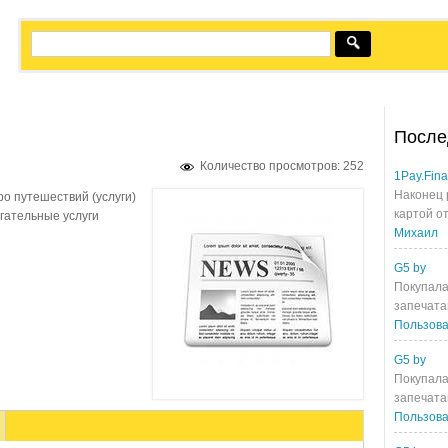
После
Количество просмотров: 252
1Pay.Fin
Наконец 
ро путешествий (услуги)
картой от
гательные услуги
Михаил
G5 by
Покупала
запечата
Пользова
G5 by
Покупала
запечата
Пользова