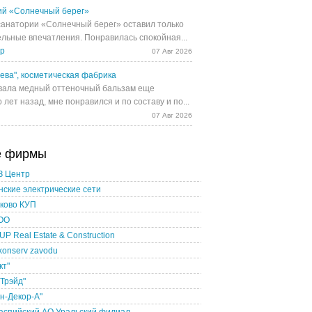
й «Солнечный берег»
санатории «Солнечный берег» оставил только
льные впечатления. Понравилась спокойная...
др
07 Авг 2026
ева", косметическая фабрика
ала медный оттеночный бальзам еще
 лет назад, мне понравился и по составу и по...
07 Авг 2026
е фирмы
З Центр
ские электрические сети
ково КУП
ТОО
P Real Estate & Construction
konserv zavodu
кт"
Трэйд"
н-Декор-А"