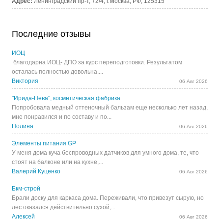
Адрес:
Ленинградский пр-т, 72/4, г.Москва, РФ, 125315
Последние отзывы
ИОЦ
благодарна ИОЦ- ДПО за курс переподготовки. Результатом
осталась полностью довольна....
Виктория
06 Авг 2026
"Ирида-Нева", косметическая фабрика
Попробовала медный оттеночный бальзам еще несколько лет назад,
мне понравился и по составу и по...
Полина
06 Авг 2026
Элементы питания GP
У меня дома куча беспроводных датчиков для умного дома, те, что
стоят на балконе или на кухне,...
Валерий Куценко
06 Авг 2026
Бкм-строй
Брали доску для каркаса дома. Переживали, что привезут сырую, но
лес оказался действительно сухой,...
Алексей
06 Авг 2026