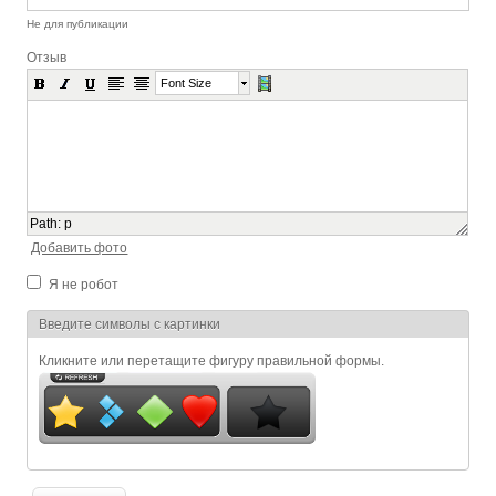
Не для публикации
Отзыв
Font Size
Path
:
p
Добавить фото
Я не робот
Я спамер
Введите символы с картинки
Кликните или перетащите фигуру правильной формы.