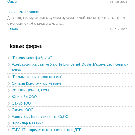
Ольга
05 Авг 2026
Lamar Professional
Девочки, кто мучается с сухими руками зимой, посмотрите этот крем
с мочевиной. Я сначала думала,...
Елена
04 Авг 2026
Новые фирмы
"Прядильная фабрика"
Azerbaycan Xalcasi ve Xalq Tetbiqi Seneti Dovlet Muzeyi, Letif Kerimov
adina
"Полиметаллическая кровля"
Онлайн Конструктор Резюме
Волынь-Цемент, ОАО
Юнисейл ООО
Санур ТОО
Оксима ООО
Азия Люкс Торговый центр ОсОО
"Бройлер Рязани"
ГАРАНТ – юридическая помощь при ДТП