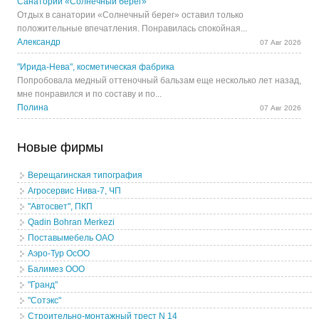
Санаторий «Солнечный берег»
Отдых в санатории «Солнечный берег» оставил только
положительные впечатления. Понравилась спокойная...
Александр
07 Авг 2026
"Ирида-Нева", косметическая фабрика
Попробовала медный оттеночный бальзам еще несколько лет назад,
мне понравился и по составу и по...
Полина
07 Авг 2026
Новые фирмы
Верещагинская типография
Агросервис Нива-7, ЧП
"Автосвет", ПКП
Qadin Bohran Merkezi
Поставымебель ОАО
Аэро-Тур ОсОО
Балимез ООО
"Гранд"
"Сотэкс"
Строительно-монтажный трест N 14