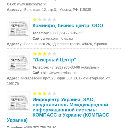
Сайт:
www.subcontract.ru
Адрес:
ул.Болотная, 12, стр.3, г.Москва, РФ, 115035
Коминфо, бизнес-центр, ООО
Телефон:
+380 (56) 778-05-77
Сайт:
www.cominfo.dp.ua
Адрес:
ул.Ворошилова 26, г.Днепропетровск, 49026, Украина
"Лазерный Центр"
Телефон:
+7 (921) 936-33-08 мобильный
Сайт:
http://www.newlaser.ru
Адрес:
Пискаревский пр-т, 25, офис 304, г.Санкт-Петербург, РФ,
195176
Инфоцентр-Украина, ЗАО,
представитель Международной
информационной системы
КОМПАСС в Украине (КОМПАСС
Украина)
Телефон:
+380 (57) 758-78-30