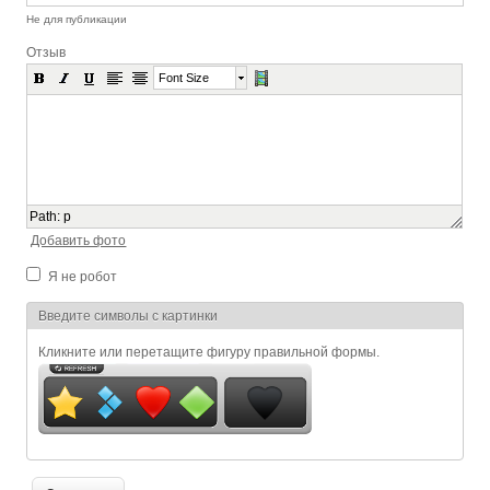
Не для публикации
Отзыв
Font Size
Path
:
p
Добавить фото
Я не робот
Я спамер
Введите символы с картинки
Кликните или перетащите фигуру правильной формы.