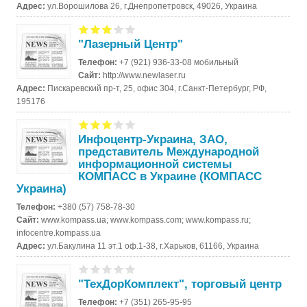
Адрес:
ул.Ворошилова 26, г.Днепропетровск, 49026, Украина
"Лазерный Центр"
Телефон:
+7 (921) 936-33-08 мобильный
Сайт:
http://www.newlaser.ru
Адрес:
Пискаревский пр-т, 25, офис 304, г.Санкт-Петербург, РФ,
195176
Инфоцентр-Украина, ЗАО,
представитель Международной
информационной системы
КОМПАСС в Украине (КОМПАСС
Украина)
Телефон:
+380 (57) 758-78-30
Сайт:
www.kompass.ua; www.kompass.com; www.kompass.ru;
infocentre.kompass.ua
Адрес:
ул.Бакулина 11 эт.1 оф.1-38, г.Харьков, 61166, Украина
"ТехДорКомплект", торговый центр
Телефон:
+7 (351) 265-95-95