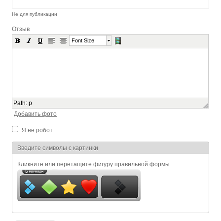
Не для публикации
Отзыв
Font Size
Path
:
p
Добавить фото
Я не робот
Я спамер
Введите символы с картинки
Кликните или перетащите фигуру правильной формы.