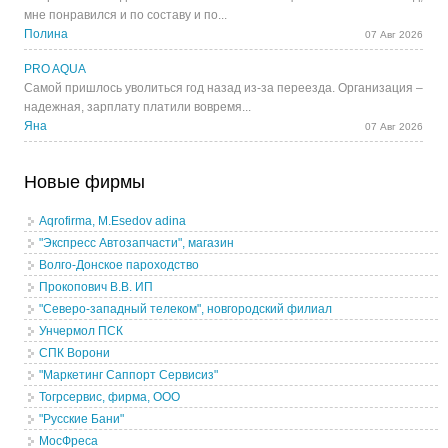
мне понравился и по составу и по...
Полина
07 Авг 2026
PRO AQUA
Самой пришлось уволиться год назад из-за переезда. Организация –
надежная, зарплату платили вовремя...
Яна
07 Авг 2026
Новые фирмы
Aqrofirma, M.Esedov adina
"Экспресс Автозапчасти", магазин
Волго-Донское пароходство
Прокопович В.В. ИП
"Северо-западный телеком", новгородский филиал
Унчермол ПСК
СПК Ворони
"Маркетинг Саппорт Сервисиз"
Тогрсервис, фирма, ООО
"Русские Бани"
МосФреса