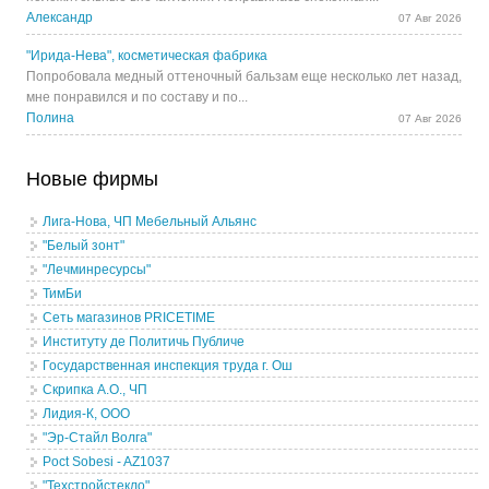
Александр
07 Авг 2026
"Ирида-Нева", косметическая фабрика
Попробовала медный оттеночный бальзам еще несколько лет назад,
мне понравился и по составу и по...
Полина
07 Авг 2026
Новые фирмы
Лига-Нова, ЧП Мебельный Альянс
"Белый зонт"
"Лечминресурсы"
ТимБи
Сеть магазинов PRICETIME
Институту де Политичь Публиче
Государственная инспекция труда г. Ош
Скрипка А.О., ЧП
Лидия-К, ООО
"Эр-Стайл Волга"
Poct Sobesi - AZ1037
"Техстройстекло"