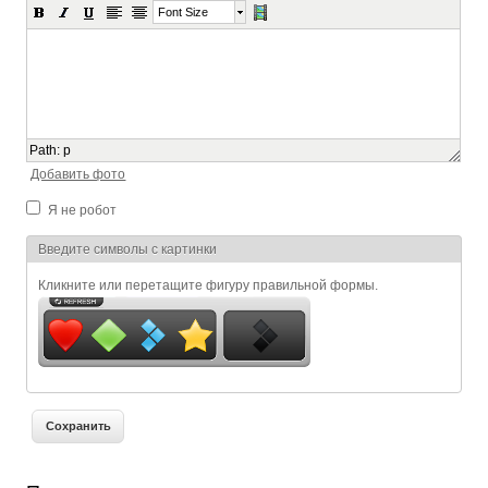
Font Size
Path
:
p
Добавить фото
Я не робот
Я спамер
Введите символы с картинки
Кликните или перетащите фигуру правильной формы.