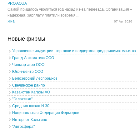
PRO AQUA
Самой пришлось уволиться год назад из-за переезда. Организация –
надежная, зарплату платили вовремя...
Яна
07 Авг 2026
Новые фирмы
Управление индустрии, торговли и поддержки предпринимательства
Гранд-Автоматикс ООО
Чинмар-агро ООО
Юкон-центр ООО
Белозерский леспромхоз
Свечинское райпо
Казакстан Кагазы АО
"Галактика"
Средняя школа N 30
Нациоанльная Федерация Фермеров
Интернет Кальтино
"Автосфера"