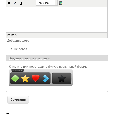
Font Size
Path
:
p
Добавить фото
Я не робот
Я спамер
Введите символы с картинки
Кликните или перетащите фигуру правильной формы.