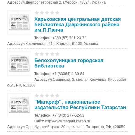
Адрес:
ул.Днепропетровская 2, г.Херсон, 73024, Украина
Харьковская центральная детская
библиотека Дзержинского района
им.П.Панча
Телефон:
+380 (57) 701-23-72
Адрес:
ул.Космическая 21, г.Харьков, 61135, Украина
Белохолуницкая городская
библиотека
Телефон:
+7 (83364) 4-30-84
Адрес:
ул.Смирнова, 3, г.Белая Холуница, Кировская
обл., РФ, 613200
"Магариф", национальное
издательство Республики Татарстан
Телефон:
+7 (843) 277-52-53
Сайт:
http://www.magarif.kazan.ru
Адрес:
ул.Оренбургский тракт, 20-а, г.Казань, Татарстан, РФ, 420059