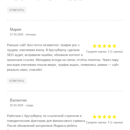
ответить
Мария
27.03.2026 - пятница
Раньше сайт был почти незаметен: трафик рос с
трудом, ключевики внизу. В КручуВерчу сделали
Средняя оценка:
5
(
1
оценка)
SEO-аудит, исправили ошибки, обновили контент и
прокачали ссылки. Менеджер всегда на связи, отчёты понятны. Через пару
месяцев ключевики пошли вверх, трафик вырос, появились заявки — сайт
реально ожил, спасибо!
ответить
Валентин
25.03.2026 - среда
Работали с КручуВерчу по ссылочной стратегии и
поведенческим факторам для финансового сервиса.
Средняя оценка:
5
(
1
оценка)
После обновлений алгоритмов Яндекса ребята