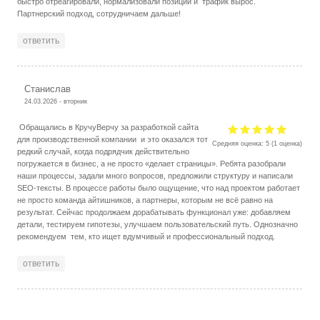
быстро отреагировали, нормализовали позиции и трафик вырос.
Партнерский подход, сотрудничаем дальше!
ответить
Станислав
24.03.2026 - вторник
Обращались в КручуВерчу за разработкой сайта
для производственной компании и это оказался тот
Средняя оценка:
5
(
1
оценка)
редкий случай, когда подрядчик действительно
погружается в бизнес, а не просто «делает страницы». Ребята разобрали
наши процессы, задали много вопросов, предложили структуру и написали
SEO-тексты. В процессе работы было ощущение, что над проектом работает
не просто команда айтишников, а партнеры, которым не всё равно на
результат. Сейчас продолжаем дорабатывать функционал уже: добавляем
детали, тестируем гипотезы, улучшаем пользовательский путь. Однозначно
рекомендуем тем, кто ищет вдумчивый и профессиональный подход.
ответить