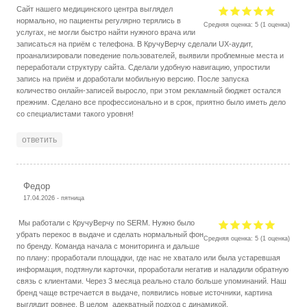
Сайт нашего медицинского центра выглядел
нормально, но пациенты регулярно терялись в
Средняя оценка:
5
(
1
оценка)
услугах, не могли быстро найти нужного врача или
записаться на приём с телефона. В КручуВерчу сделали UX-аудит,
проанализировали поведение пользователей, выявили проблемные места и
переработали структуру сайта. Сделали удобную навигацию, упростили
запись на приём и доработали мобильную версию. После запуска
количество онлайн-записей выросло, при этом рекламный бюджет остался
прежним. Сделано все профессионально и в срок, приятно было иметь дело
со специалистами такого уровня!
ответить
Федор
17.04.2026 - пятница
Мы работали с КручуВерчу по SERM. Нужно было
убрать перекос в выдаче и сделать нормальный фон
Средняя оценка:
5
(
1
оценка)
по бренду. Команда начала с мониторинга и дальше
по плану: проработали площадки, где нас не хватало или была устаревшая
информация, подтянули карточки, проработали негатив и наладили обратную
связь с клиентами. Через 3 месяца реально стало больше упоминаний. Наш
бренд чаще встречается в выдаче, появились новые источники, картина
выглядит ровнее. В целом адекватный подход с динамикой.