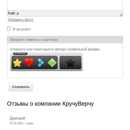
Path
:
p
Добавить фото
Я не робот
Я спамер
Введите символы с картинки
Кликните или перетащите фигуру правильной формы.
Отзывы о компании КручуВерчу
Дмитрий
03.06.2026 - среда