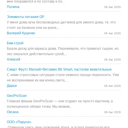
мне понравился и по составу и по...
Полина
06 Авг 2026
Элементы питания GP
У меня дома куча беспроводных датчиков для умного дома, те, что
стоят на балконе или на кухне,...
Валерий Куценко
06 Авг 2026
Бкм-строй
Брали доску для каркаса дома. Переживали, что привезут сырую, но
лес оказался действительно сухой,...
Алексей
06 Авг 2026
Смарт Фрутс Магний+Витамин В6 Smart, пастилки жевательные
С ними стрессовые ситуации стало немного проще переносить. Уже
не воспринимаю их как конец света,...
Дарья
06 Авг 2026
GeoProScan
Главная фишка GeoProScan — они отдают не просто картинку, а
полноценное облако точек. Мы можем...
Оксана
06 Авг 2026
ООО «Паруса»
Отмечали здесь день рождения друга, и услуга превзошла все