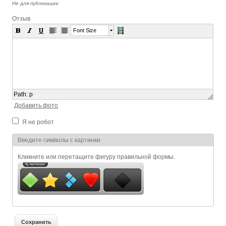
Не для публикации
Отзыв
Font Size
Path
:
p
Добавить фото
Я не робот
Я спамер
Введите символы с картинки
Кликните или перетащите фигуру правильной формы.