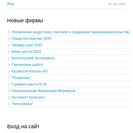
Яна
07 Авг 2026
Новые фирмы
Управление индустрии, торговли и поддержки предпринимательства
Гранд-Автоматикс ООО
Чинмар-агро ООО
Юкон-центр ООО
Белозерский леспромхоз
Свечинское райпо
Казакстан Кагазы АО
"Галактика"
Средняя школа N 30
Нациоанльная Федерация Фермеров
Интернет Кальтино
"Автосфера"
Вход на сайт