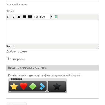
Не для публикации
Отзыв
Font Size
Path
:
p
Добавить фото
Я не робот
Я спамер
Введите символы с картинки
Кликните или перетащите фигуру правильной формы.