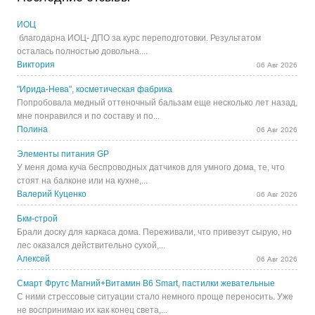
ИОЦ
благодарна ИОЦ- ДПО за курс переподготовки. Результатом
осталась полностью довольна....
Виктория
06 Авг 2026
"Ирида-Нева", косметическая фабрика
Попробовала медный оттеночный бальзам еще несколько лет назад,
мне понравился и по составу и по...
Полина
06 Авг 2026
Элементы питания GP
У меня дома куча беспроводных датчиков для умного дома, те, что
стоят на балконе или на кухне,...
Валерий Куценко
06 Авг 2026
Бкм-строй
Брали доску для каркаса дома. Переживали, что привезут сырую, но
лес оказался действительно сухой,...
Алексей
06 Авг 2026
Смарт Фрутс Магний+Витамин В6 Smart, пастилки жевательные
С ними стрессовые ситуации стало немного проще переносить. Уже
не воспринимаю их как конец света,...