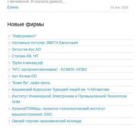
с мочевиной. Я сначала думала,...
Елена
04 Авг 2026
Новые фирмы
"Лифтремонт"
Натяжные потолки ЭВИТА Евпатория
Онтустик-Кус АО
Строма-ХВ, ЧП
Труба в канаву.рф
"НГС-оргпроектэкономика" - ECMOS. НПВО
Арт-Колаж ОО
"Коми Яр", кафе-гриль
Бишкекский Кыргызско-Турецкий лицей им. Ч.Айтматова
Институт Инженерной Электроники и Промышленной Технологии
АНМ
ЛуганскПТИМаш, проектно-технологический институт
машиностроения, ОАО
Омский торгово-экономический колледж