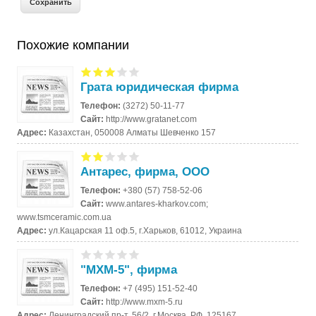
Похожие компании
Грата юридическая фирма
Телефон:
(3272) 50-11-77
Сайт:
http://www.gratanet.com
Адрес:
Казахстан, 050008 Алматы Шевченко 157
Антарес, фирма, ООО
Телефон:
+380 (57) 758-52-06
Сайт:
www.antares-kharkov.com;
www.tsmceramic.com.ua
Адрес:
ул.Кацарская 11 оф.5, г.Харьков, 61012, Украина
"MXM-5", фирма
Телефон:
+7 (495) 151-52-40
Сайт:
http://www.mxm-5.ru
Адрес:
Ленинградский пр-т, 56/2, г.Москва, РФ, 125167