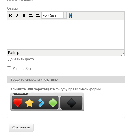
Отзыв
Font Size
Path
:
p
Добавить фото
Я не робот
Я спамер
Введите символы с картинки
Кликните или перетащите фигуру правильной формы.