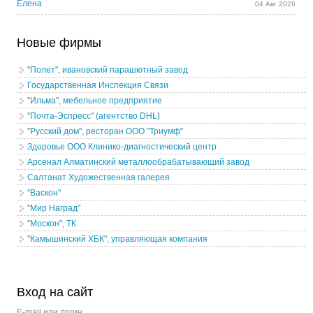
Елена
04 Авг 2026
Новые фирмы
"Полет", ивановский парашютный завод
Государственная Инспекция Связи
"Ильма", мебельное предприятие
"Почта-Эспресс" (агентство DHL)
"Русский дом", ресторан ООО "Триумф"
Здоровье ООО Клинико-диагностический центр
Арсенал Алматинский металлообрабатывающий завод
Салтанат Художественная галерея
"Васкон"
"Мир Наград"
"Москон", ТК
"Камышинский ХБК", управляющая компания
Вход на сайт
E-mail или логин