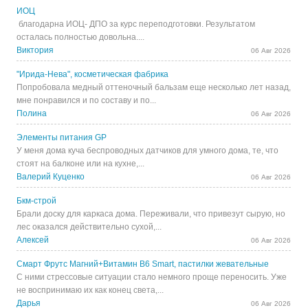
ИОЦ
благодарна ИОЦ- ДПО за курс переподготовки. Результатом
осталась полностью довольна....
Виктория
06 Авг 2026
"Ирида-Нева", косметическая фабрика
Попробовала медный оттеночный бальзам еще несколько лет назад,
мне понравился и по составу и по...
Полина
06 Авг 2026
Элементы питания GP
У меня дома куча беспроводных датчиков для умного дома, те, что
стоят на балконе или на кухне,...
Валерий Куценко
06 Авг 2026
Бкм-строй
Брали доску для каркаса дома. Переживали, что привезут сырую, но
лес оказался действительно сухой,...
Алексей
06 Авг 2026
Смарт Фрутс Магний+Витамин В6 Smart, пастилки жевательные
С ними стрессовые ситуации стало немного проще переносить. Уже
не воспринимаю их как конец света,...
Дарья
06 Авг 2026