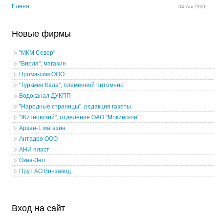
Елена
04 Авг 2026
Новые фирмы
"МКМ Север"
"Виола", магазин
Промэксим ООО
"Туркмен Кала", племенной питомник
Водоканал ДУКПП
"Народные страницы", редакция газеты
"Житновский", отделение ОАО "Мокинское"
Арзан-1 магазин
Антадро ООО
АНИ пласт
Окна-Зел
Прут АО Винзавод
Вход на сайт