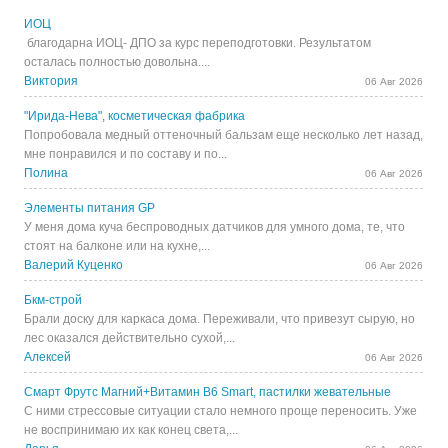
ИОЦ
благодарна ИОЦ- ДПО за курс переподготовки. Результатом
осталась полностью довольна....
Виктория
06 Авг 2026
"Ирида-Нева", косметическая фабрика
Попробовала медный оттеночный бальзам еще несколько лет назад,
мне понравился и по составу и по...
Полина
06 Авг 2026
Элементы питания GP
У меня дома куча беспроводных датчиков для умного дома, те, что
стоят на балконе или на кухне,...
Валерий Куценко
06 Авг 2026
Бкм-строй
Брали доску для каркаса дома. Переживали, что привезут сырую, но
лес оказался действительно сухой,...
Алексей
06 Авг 2026
Смарт Фрутс Магний+Витамин В6 Smart, пастилки жевательные
С ними стрессовые ситуации стало немного проще переносить. Уже
не воспринимаю их как конец света,...