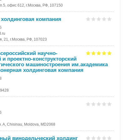
п.5, офис 612, г.Москва, РФ, 107150
холдинговая компания
5
d.ru
, 21, г.Москва, РФ, 107023
ероссийский научно-
 и проектно-конструкторский
гического машиностроения им.академика
ионерная холдинговая компания
3
09428
6
p. A, Chisinau, Moldova, MD2068
ный винодельческий холдинг