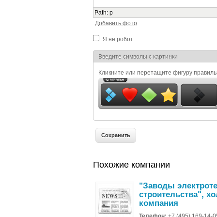
Path
:
p
Добавить фото
Я не робот
Я спамер
Введите символы с картинки
Кликните или перетащите фигуру правил
Похожие компании
"Заводы электрот
строительства", х
компания
Телефон:
+7 (495) 169-14-0