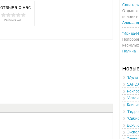
Санатори
Отдых в 
положите
Алексан
"Ирида-Н
Попробов
несколько
Полина
Новы
"Мульт
SAHDAG
Pokhod
"Авто
Клиник
"Гидро
"Сибир
ДС-8,
Экспо