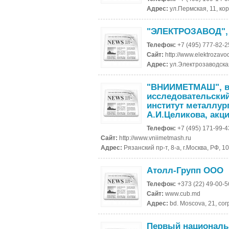
Адрес:
ул.Пермская, 11, кор
"ЭЛЕКТРОЗАВОД", 
Телефон:
+7 (495) 777-82-2
Сайт:
http://www.elektrozavo
Адрес:
ул.Электрозаводская
"ВНИИМЕТМАШ", вс
исследовательский
институт металлур
А.И.Целикова, акц
Телефон:
+7 (495) 171-99-4
Сайт:
http://www.vniimetmash.ru
Адрес:
Рязанский пр-т, 8-а, г.Москва, РФ, 1
Атолл-Групп ООО
Телефон:
+373 (22) 49-00-5
Сайт:
www.cub.md
Адрес:
bd. Moscova, 21, cor
Первый националь