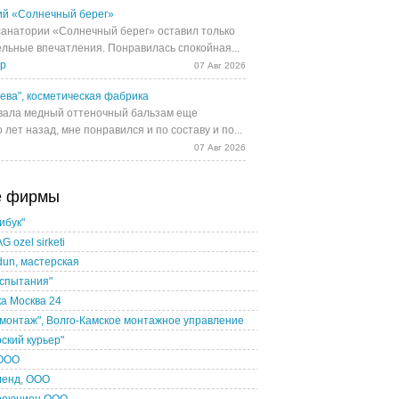
й «Солнечный берег»
санатории «Солнечный берег» оставил только
льные впечатления. Понравилась спокойная...
др
07 Авг 2026
ева", косметическая фабрика
ала медный оттеночный бальзам еще
 лет назад, мне понравился и по составу и по...
07 Авг 2026
е фирмы
ибук"
 ozel sirketi
un, мастерская
испытания"
а Москва 24
монтаж", Волго-Камское монтажное управление
ский курьер"
 ООО
ленд, ООО