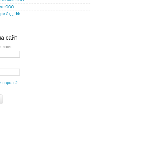
роюнион ООО
екс ООО
рм Лтд, ЧФ
на сайт
и логин
и пароль?