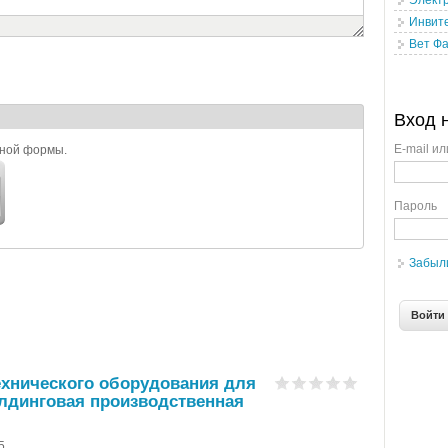
Элект
Инвит
Вет Фа
Вход 
E-mail ил
ьной формы.
Пароль
Забыл
ехнического оборудования для
олдинговая производственная
5