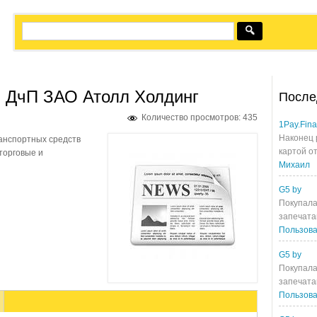
, ДчП ЗАО Атолл Холдинг
После
Количество просмотров: 435
1Pay.Fin
Наконец 
анспортных средств
картой от
торговые и
Михаил
G5 by
Покупала
запечата
Пользова
G5 by
Покупала
запечата
Пользова