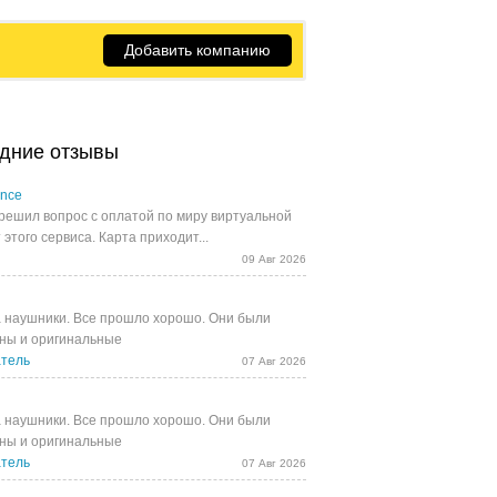
Добавить компанию
дние отзывы
ance
решил вопрос с оплатой по миру виртуальной
 этого сервиса. Карта приходит...
09 Авг 2026
 наушники. Все прошло хорошо. Они были
ны и оригинальные
тель
07 Авг 2026
 наушники. Все прошло хорошо. Они были
ны и оригинальные
тель
07 Авг 2026