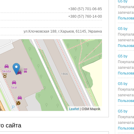
G5 by
Покупала
+380 (57) 701-06-85
запечата
+380 (57) 760-14-00
Пользова
G5 by
ул.Клочковская 188, г.Харьков, 61145, Украина
Покупала
запечата
Пользова
G5 by
Покупала
запечата
Пользова
G5 by
Покупала
запечата
Пользова
Leaflet
| OSM Mapnik
G5 by
Покупала
запечата
о сайта
Пользова