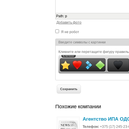
Path
:
p
Добавить фото
Я не робот
Я спамер
Введите символы с картинки
Кликните или перетащите фигуру правил
Похожие компании
Агентство ИПА ОД
Телефон:
+375 (17) 245-23