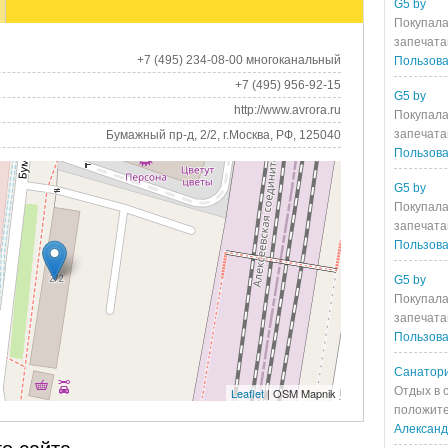
G5 by
Покупала
запечата
+7 (495) 234-08-00 многоканальный
Пользова
+7 (495) 956-92-15
G5 by
http://www.avrora.ru
Покупала
запечата
Бумажный пр-д, 2/2, г.Москва, РФ, 125040
Пользова
G5 by
Покупала
запечата
Пользова
G5 by
Покупала
запечата
Пользова
Санатори
Отдых в 
Leaflet
| OSM Mapnik
положите
Алексан