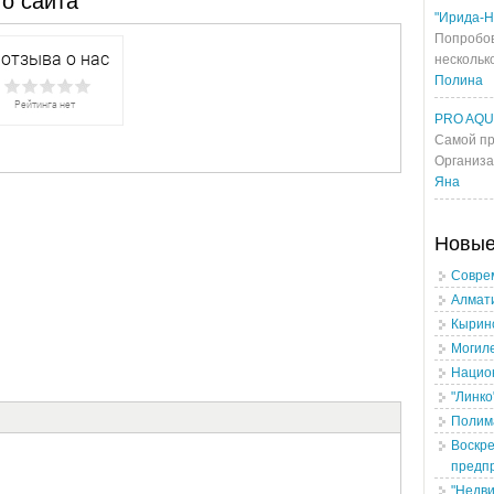
о сайта
"Ирида-Н
Попробов
несколько
Полина
PRO AQ
Самой пр
Организа
Яна
Новы
Соврем
Алмати
Кыринс
Могил
Нацио
"Линко
Полим
Воскре
предп
"Недв