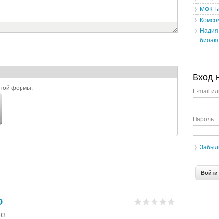
МФК Б
Комсо
Надия,
биоакт
Вход 
ьной формы.
E-mail ил
Пароль
Забыл
О
-03