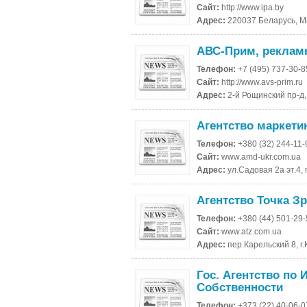
Сайт:
http://www.ipa.by
Адрес:
220037 Беларусь, Ми
АВС-Прим, рекламн
Телефон:
+7 (495) 737-30-
Сайт:
http://www.avs-prim.ru
Адрес:
2-й Рощинский пр-д, 
Агентство маркети
Телефон:
+380 (32) 244-11-
Сайт:
www.amd-ukr.com.ua
Адрес:
ул.Садовая 2а эт.4, 
Агентство Точка З
Телефон:
+380 (44) 501-29
Сайт:
www.atz.com.ua
Адрес:
пер.Карельский 8, г
Гос. Агентство по
Собственности
Телефон:
+373 (22) 40-06-0