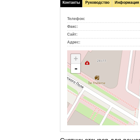
Контакты
Руководство
Информация
(активная
вкладка)
Телефон:
Факс:
Сайт:
Адрес:
+
-