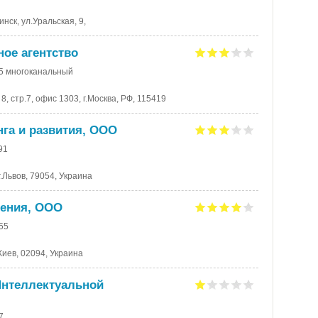
нск, ул.Уральская, 9,
ое агентство
85 многоканальный
8, стр.7, офис 1303, г.Москва, РФ, 115419
нга и развития, ООО
91
г.Львов, 79054, Украина
рения, ООО
-55
.Киев, 02094, Украина
 Интеллектуальной
7