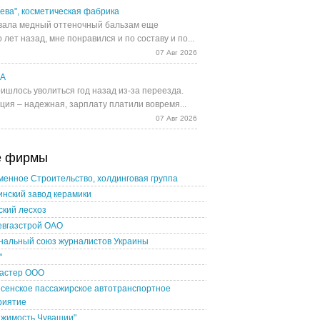
ева", косметическая фабрика
ала медный оттеночный бальзам еще
 лет назад, мне понравился и по составу и по...
07 Авг 2026
UA
ишлось уволиться год назад из-за переезда.
ция – надежная, зарплату платили вовремя...
07 Авг 2026
е фирмы
енное Строительство, холдинговая группа
нский завод керамики
кий лесхоз
евгазстрой ОАО
нальный союз журналистов Украины
"
астер ООО
сенское пассажирское автотранспортное
риятие
ижимость Чувашии"