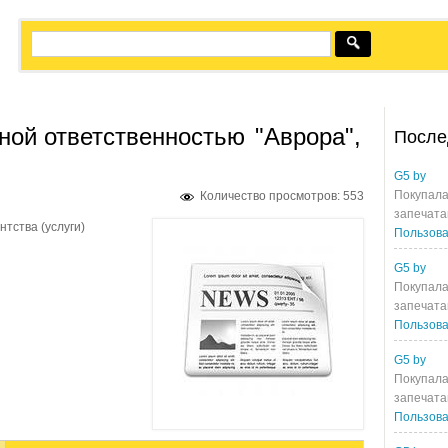
ной ответственностью
"Аврора",
После
G5 by
Покупала
Количество просмотров: 553
запечата
тства (услуги)
Пользова
G5 by
Покупала
запечата
Пользова
G5 by
Покупала
запечата
Пользова