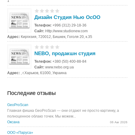
1
Дизайн Студия Нью ОсОО
Телефон:
+996 (312) 29-18-36
Сайт:
Http://www.studionew.com
Адрес:
Киргизия, 720012, Бишкек, Гоголя 20, к.35
NEBO, продакшн студия
Телефон:
+380 (50) 400-88-84
Сайт:
www.nebo.org.ua
Адрес:
, г.Харьков, 61000, Украина
Последние отзывы
GeoProScan
Главная фишка GeoProScan — они отдают не просто картинку, а
полноценное облако точек. Мы можем...
Оксана
06 Авг 2026
ООО «Паруса»