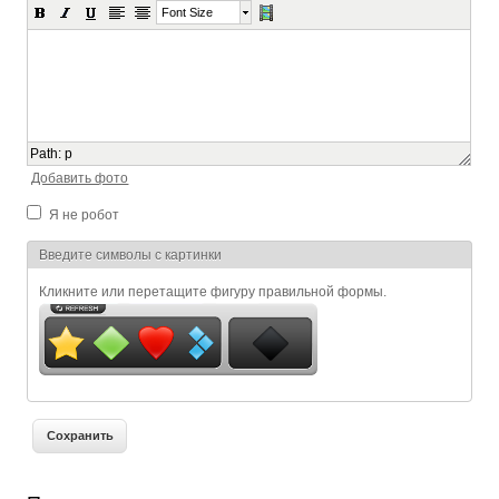
Font Size
Path
:
p
Добавить фото
Я не робот
Я спамер
Введите символы с картинки
Кликните или перетащите фигуру правильной формы.