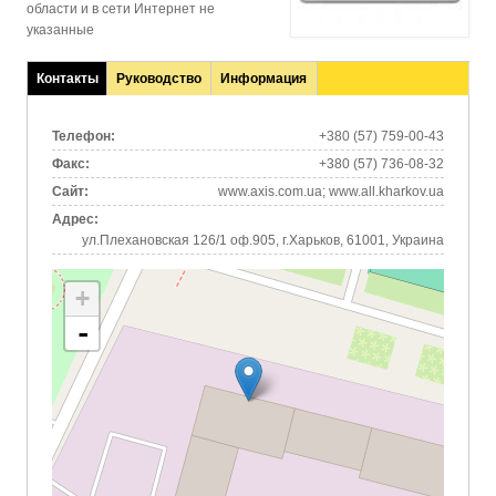
области и в сети Интернет не
указанные
Контакты
Руководство
Информация
(активная
вкладка)
Телефон:
+380 (57) 759-00-43
Факс:
+380 (57) 736-08-32
Сайт:
www.axis.com.ua; www.all.kharkov.ua
Адрес:
ул.Плехановская 126/1 оф.905, г.Харьков, 61001, Украина
+
-