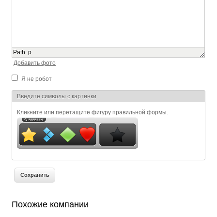
Path
:
p
Добавить фото
Я не робот
Я спамер
Введите символы с картинки
Кликните или перетащите фигуру правильной формы.
Похожие компании