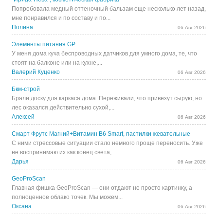
Попробовала медный оттеночный бальзам еще несколько лет назад,
мне понравился и по составу и по...
Полина
06 Авг 2026
Элементы питания GP
У меня дома куча беспроводных датчиков для умного дома, те, что
стоят на балконе или на кухне,...
Валерий Куценко
06 Авг 2026
Бкм-строй
Брали доску для каркаса дома. Переживали, что привезут сырую, но
лес оказался действительно сухой,...
Алексей
06 Авг 2026
Смарт Фрутс Магний+Витамин В6 Smart, пастилки жевательные
С ними стрессовые ситуации стало немного проще переносить. Уже
не воспринимаю их как конец света,...
Дарья
06 Авг 2026
GeoProScan
Главная фишка GeoProScan — они отдают не просто картинку, а
полноценное облако точек. Мы можем...
Оксана
06 Авг 2026