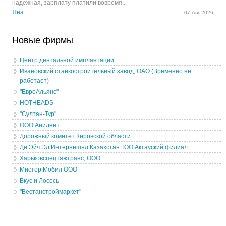
надежная, зарплату платили вовремя...
Яна
07 Авг 2026
Новые фирмы
Центр дентальной имплантации
Ивановский станкостроительный завод, ОАО (Временно не
работает)
"ЕвроАльянс"
HOTHEADS
"Султан-Тур"
ООО Анидент
Дорожный комитет Кировской области
Ди Эйч Эл Интернешнл Казахстан ТОО Актауский филиал
Харьковспецтяжтранс, ООО
Мистер Мобил ООО
Вкус и Лосось
"Вестанстроймаркет"