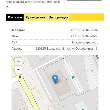
сева и посадки сельскохозяйственных
кул
Контакты
Руководство
Информация
(активная
вкладка)
Телефон:
+375 (17) 207-25-07
Факс:
+375 (17) 207-28-58
Сайт:
http://www.zapagro.ru
Адрес:
220125 Беларусь, Минск, ул.Острошицкая, 8,
+
-