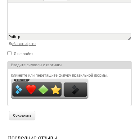
Path
:
p
Добавить фото
Я не робот
Я спамер
Введите символы с картинки
Кликните или перетащите фигуру правильной формы.
Последние отзывы