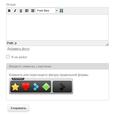
Отзыв
Font Size
Path
:
p
Добавить фото
Я не робот
Я спамер
Введите символы с картинки
Кликните или перетащите фигуру правильной формы.