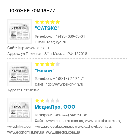
Похожие компании
"САТЭКС"
Телефон:
+7 (495) 689-65-64
E-mail:
test@ya.ru
Сайт:
http://www.satex.ru
Адрес:
ул.Полковая, 3/4, г.Москва, РФ, 127018
"Бекон"
Телефон:
+7 (8313) 27-24-71
Сайт:
http://www.bekon-nn.ru
Адрес:
Петряевка
МедиаПро, ООО
Телефон:
+380 (44) 568-51-38
Сайт:
www.mediapro.com.ua; www.secretar.com.ua;
www.hrliga.com; www.profosvita.com.ua; www.kadrovik.com.ua;
www.economist.net.ua; www.director.com.ua