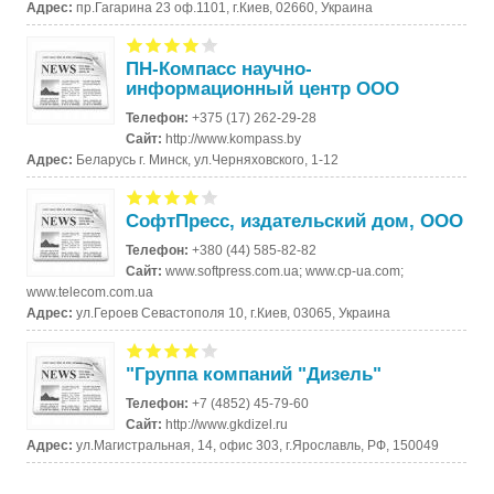
Адрес:
пр.Гагарина 23 оф.1101, г.Киев, 02660, Украина
ПН-Компасс научно-
информационный центр ООО
Телефон:
+375 (17) 262-29-28
Сайт:
http://www.kompass.by
Адрес:
Беларусь г. Минск, ул.Черняховского, 1-12
СофтПресс, издательский дом, ООО
Телефон:
+380 (44) 585-82-82
Сайт:
www.softpress.com.ua; www.cp-ua.com;
www.telecom.com.ua
Адрес:
ул.Героев Севастополя 10, г.Киев, 03065, Украина
"Группа компаний "Дизель"
Телефон:
+7 (4852) 45-79-60
Сайт:
http://www.gkdizel.ru
Адрес:
ул.Магистральная, 14, офис 303, г.Ярославль, РФ, 150049