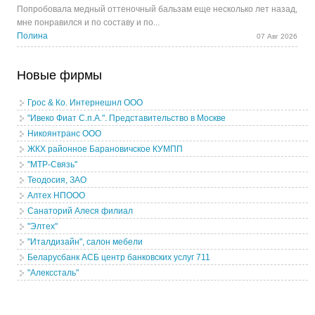
Попробовала медный оттеночный бальзам еще несколько лет назад,
мне понравился и по составу и по...
Полина
07 Авг 2026
Новые фирмы
Грос & Ко. Интернешнл ООО
"Ивеко Фиат С.п.А.". Представительство в Москве
Никоянтранс ООО
ЖКХ районное Барановичское КУМПП
"МТР-Связь"
Теодосия, ЗАО
Алтех НПООО
Санаторий Алеся филиал
"Элтех"
"Италдизайн", салон мебели
Беларусбанк АСБ центр банковских услуг 711
"Алекссталь"