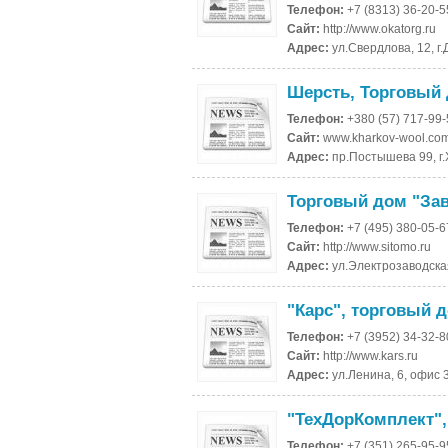
Телефон:
+7 (8313) 36-20-5
Сайт:
http://www.okatorg.ru
Адрес:
ул.Свердлова, 12, г
Шерсть, Торговый
Телефон:
+380 (57) 717-99
Сайт:
www.kharkov-wool.co
Адрес:
пр.Постышева 99, г.
Торговый дом "За
Телефон:
+7 (495) 380-05-6
Сайт:
http://www.sitomo.ru
Адрес:
ул.Электрозаводская,
"Карс", торговый 
Телефон:
+7 (3952) 34-32-8
Сайт:
http://www.kars.ru
Адрес:
ул.Ленина, 6, офис 3
"ТехДорКомплект",
Телефон:
+7 (351) 265-95-9