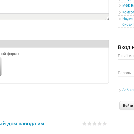
МФК Б
Комсо
Надия,
биоакт
Вход 
ьной формы.
E-mail ил
Пароль
Забыл
вый дом завода им