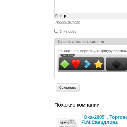
Path
:
p
Добавить фото
Я не робот
Я спамер
Введите символы с картинки
Кликните или перетащите фигуру правил
Похожие компании
"Ока-2005", Торго
Я.М.Свердлова