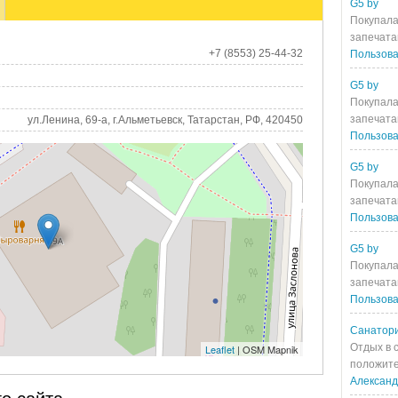
G5 by
Покупала
запечата
+7 (8553) 25-44-32
Пользова
G5 by
Покупала
запечата
ул.Ленина, 69-а, г.Альметьевск, Татарстан, РФ, 420450
Пользова
G5 by
Покупала
запечата
Пользова
G5 by
Покупала
запечата
Пользова
Санатори
Отдых в 
Leaflet
| OSM Mapnik
положите
Алексан