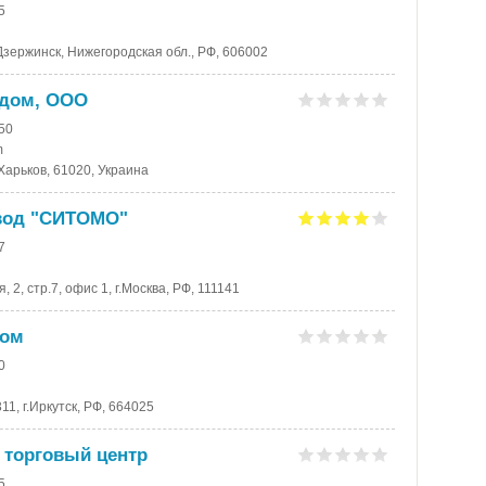
5
.Дзержинск, Нижегородская обл., РФ, 606002
 дом, ООО
-50
m
Харьков, 61020, Украина
вод "СИТОМО"
7
 2, стр.7, офис 1, г.Москва, РФ, 111141
дом
0
11, г.Иркутск, РФ, 664025
 торговый центр
5