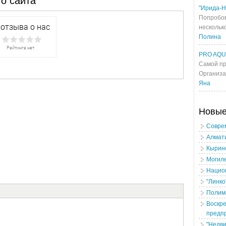
о сайта
"Ирида-Н
Попробов
несколько
Полина
PRO AQ
Самой пр
Организа
Яна
Новы
Соврем
Алмати
Кыринс
Могил
Нацио
"Линко
Полим
Воскре
предп
"Недв