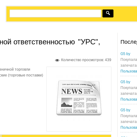
ной ответственностью
"УРС",
После
G5 by
Покупала
Количество просмотров: 439
запечата
зничной торговли
Пользова
кие (торговые поставки)
G5 by
Покупала
запечата
Пользова
G5 by
Покупала
запечата
Пользова