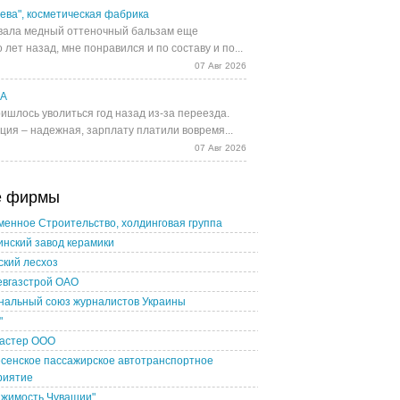
ева", косметическая фабрика
ала медный оттеночный бальзам еще
 лет назад, мне понравился и по составу и по...
07 Авг 2026
UA
ишлось уволиться год назад из-за переезда.
ция – надежная, зарплату платили вовремя...
07 Авг 2026
е фирмы
енное Строительство, холдинговая группа
нский завод керамики
кий лесхоз
евгазстрой ОАО
нальный союз журналистов Украины
"
астер ООО
сенское пассажирское автотранспортное
риятие
ижимость Чувашии"