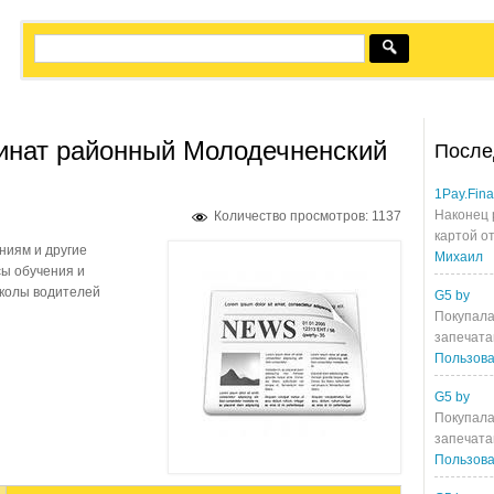
инат районный Молодечненский
После
1Pay.Fin
Наконец 
Количество просмотров: 1137
картой от
ниям и другие
Михаил
ы обучения и
колы водителей
G5 by
Покупала
запечата
Пользова
G5 by
Покупала
запечата
Пользова