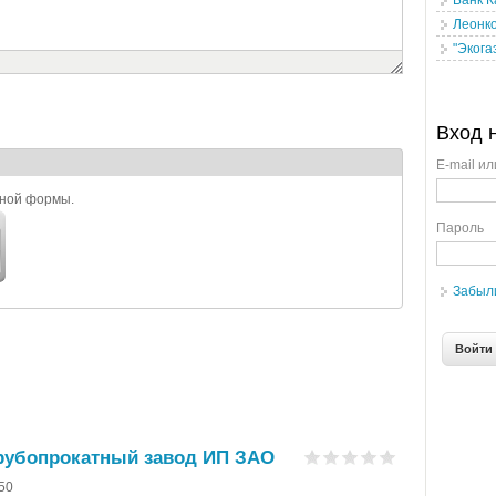
Банк К
Леонк
"Экога
Вход 
E-mail ил
ьной формы.
Пароль
Забыл
рубопрокатный завод ИП ЗАО
-50