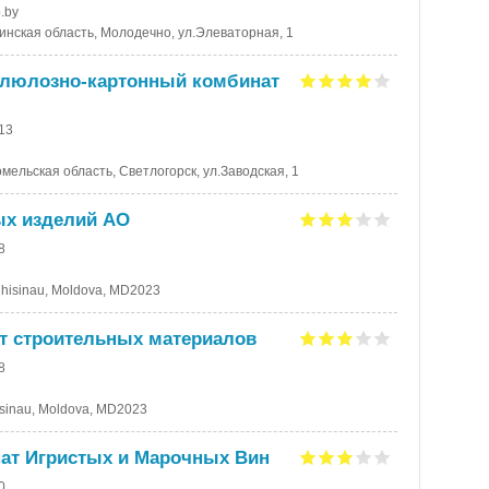
.by
инская область, Молодечно, ул.Элеваторная, 1
ллюлозно-картонный комбинат
-13
мельская область, Светлогорск, ул.Заводская, 1
ых изделий АО
8
, Chisinau, Moldova, MD2023
т строительных материалов
8
Chisinau, Moldova, MD2023
ат Игристых и Марочных Вин
0