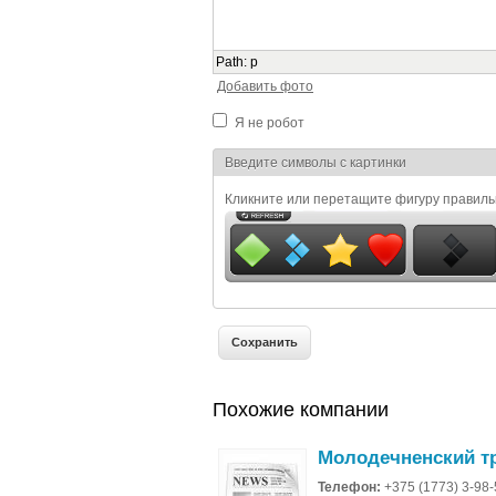
Path
:
p
Добавить фото
Я не робот
Я спамер
Введите символы с картинки
Кликните или перетащите фигуру правил
Похожие компании
Молодечненский т
Телефон:
+375 (1773) 3-98