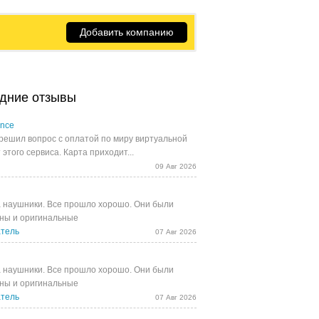
Добавить компанию
дние отзывы
ance
решил вопрос с оплатой по миру виртуальной
 этого сервиса. Карта приходит...
09 Авг 2026
 наушники. Все прошло хорошо. Они были
ны и оригинальные
тель
07 Авг 2026
 наушники. Все прошло хорошо. Они были
ны и оригинальные
тель
07 Авг 2026