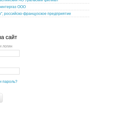
аспийский АО Уральский филиал
оинтергаз ООО
з", российско-французское предприятие
на сайт
и логин
и пароль?