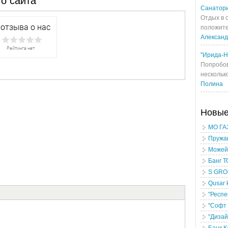
о сайта
Санатори
Отдых в 
положите
Алексан
"Ирида-Н
Попробов
несколько
Полина
Новы
МО ГА
Пружан
Можей
Банг 
S GROU
Qusar 
"Респе
"Софт 
"Дизай