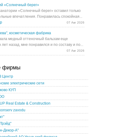
й «Солнечный берег»
санатории «Солнечный берег» оставил только
льные впечатления. Понравилась спокойная...
др
07 Авг 2026
ева", косметическая фабрика
ала медный оттеночный бальзам еще
 лет назад, мне понравился и по составу и по...
07 Авг 2026
е фирмы
З Центр
ские электрические сети
ково КУП
ТОО
P Real Estate & Construction
konserv zavodu
кт"
Трэйд"
н-Декор-А"