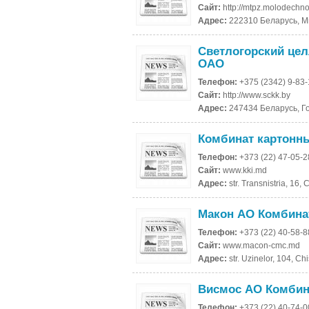
Сайт:
http://mtpz.molodechno
Адрес:
222310 Беларусь, М
Светлогорский це
ОАО
Телефон:
+375 (2342) 9-83
Сайт:
http://www.sckk.by
Адрес:
247434 Беларусь, Го
Комбинат картонн
Телефон:
+373 (22) 47-05-2
Сайт:
www.kki.md
Адрес:
str. Transnistria, 16
Макон АО Комбина
Телефон:
+373 (22) 40-58-8
Сайт:
www.macon-cmc.md
Адрес:
str. Uzinelor, 104, 
Висмос АО Комбин
Телефон:
+373 (22) 40-74-0