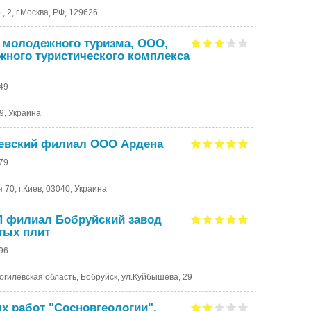
 2, г.Москва, РФ, 129626
 молодежного туризма, ООО,
ного туристического комплекса
-49
09, Украина
иевский филиал ООО Ардена
-79
 70, г.Киев, 03040, Украина
П филиал Бобруйский завод
тых плит
-96
огилевская область, Бобруйск, ул.Куйбышева, 29
х работ "Сосновгеологии",