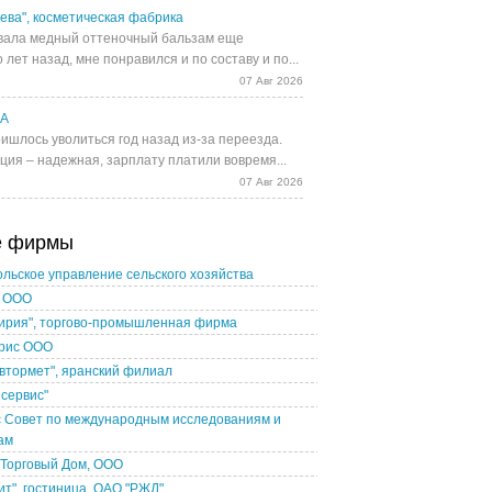
ева", косметическая фабрика
ала медный оттеночный бальзам еще
 лет назад, мне понравился и по составу и по...
07 Авг 2026
UA
ишлось уволиться год назад из-за переезда.
ция – надежная, зарплату платили вовремя...
07 Авг 2026
е фирмы
льское управление сельского хозяйства
 ООО
кирия", торгово-промышленная фирма
рис ООО
втормет", яранский филиал
сервис"
с Совет по международным исследованиям и
ам
 Торговый Дом, ООО
ит", гостиница, ОАО "РЖД"