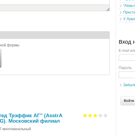
"Абак-
Прест
У Луко
Вход 
ьной формы.
E-mail ил
Пароль
Забыл
ед Трэффик АГ" (AsstrA
 AG). Московский филиал
67 многоканальный