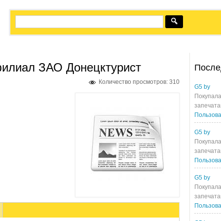
 филиал ЗАО Донецктурист
После
Количество просмотров: 310
G5 by
Покупала
запечата
Пользова
G5 by
Покупала
запечата
Пользова
G5 by
Покупала
запечата
Пользова