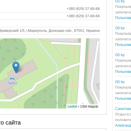
G5 by
Покупала
+380 (629) 37-68-68
запечата
+380 (629) 37-68-68
Пользова
G5 by
Приморский 1/5, г.Мариуполь, Донецкая обл., 87501, Украина
Покупала
запечата
Пользова
G5 by
Покупала
запечата
Пользова
G5 by
Покупала
запечата
Пользова
Leaflet
| OSM Mapnik
Санатори
Отдых в 
положите
о сайта
Алексан