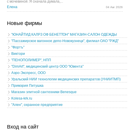
с мочевиной. Я сначала думала,...
Елена
04 Авг 2026
Новые фирмы
"ЮНАЙТИД КАЛРЗ ОФ БЕНЕТТОН" МАГАЗИН-САЛОН ОДЕЖДЫ
"Пассажирское вагонное депо-Новокузнецк", филиал ОАО "РЖД"
"Фортъ"
Виктори
"ПЕНОПОЛИМЕР", НПП
"DimArt", медицинский центр ООО "Ювента"
Аэро-Экспресс, ООО
Уральский НИИ технологии медицинских препаратов (УНИИТМП)
Примэрия Питушка
Магазин элитной сантехники Benesque
Kolesa-krk.ru
"Ален", охранное предприятие
Вход на сайт