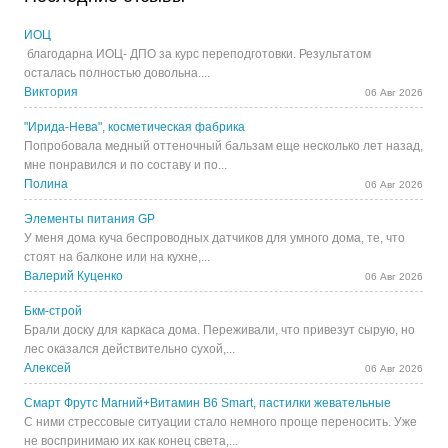
ИОЦ
благодарна ИОЦ- ДПО за курс переподготовки. Результатом
осталась полностью довольна....
Виктория
06 Авг 2026
"Ирида-Нева", косметическая фабрика
Попробовала медный оттеночный бальзам еще несколько лет назад,
мне понравился и по составу и по...
Полина
06 Авг 2026
Элементы питания GP
У меня дома куча беспроводных датчиков для умного дома, те, что
стоят на балконе или на кухне,...
Валерий Куценко
06 Авг 2026
Бкм-строй
Брали доску для каркаса дома. Переживали, что привезут сырую, но
лес оказался действительно сухой,...
Алексей
06 Авг 2026
Смарт Фрутс Магний+Витамин В6 Smart, пастилки жевательные
С ними стрессовые ситуации стало немного проще переносить. Уже
не воспринимаю их как конец света,...