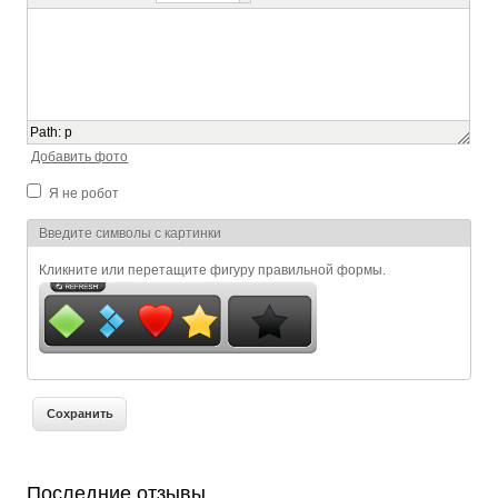
Path
:
p
Добавить фото
Я не робот
Я спамер
Введите символы с картинки
Кликните или перетащите фигуру правильной формы.
Последние отзывы