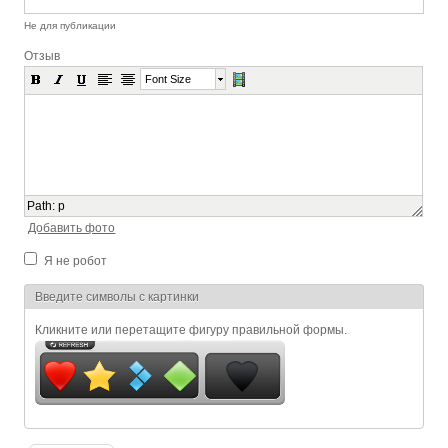
Не для публикации
Отзыв
Font Size
Path
:
p
Добавить фото
Я не робот
Я спамер
Введите символы с картинки
Кликните или перетащите фигуру правильной формы.