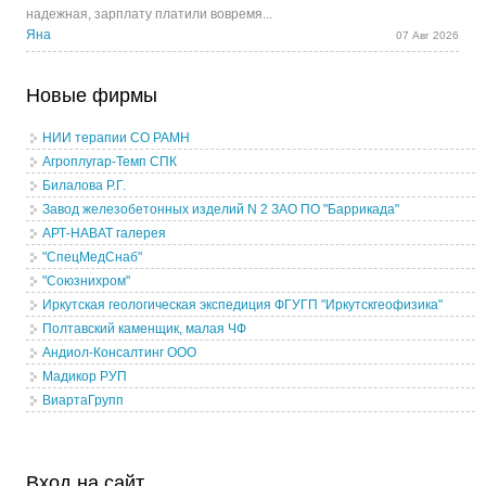
надежная, зарплату платили вовремя...
Яна
07 Авг 2026
Новые фирмы
НИИ терапии СО РАМН
Агроплугар-Темп СПК
Билалова Р.Г.
Завод железобетонных изделий N 2 ЗАО ПО "Баррикада"
АРТ-НАВАТ галерея
"СпецМедСнаб"
"Союзнихром"
Иркутская геологическая экспедиция ФГУГП "Иркутскгеофизика"
Полтавский каменщик, малая ЧФ
Андиол-Консалтинг ООО
Мадикор РУП
ВиартаГрупп
Вход на сайт