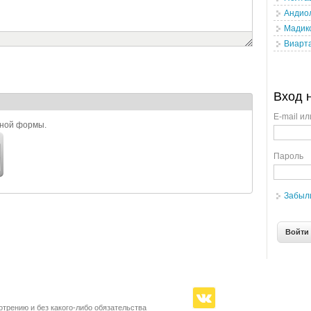
Андио
Мадик
Виарт
Вход 
E-mail ил
ьной формы.
Пароль
Забыл
отрению и без какого-либо обязательства