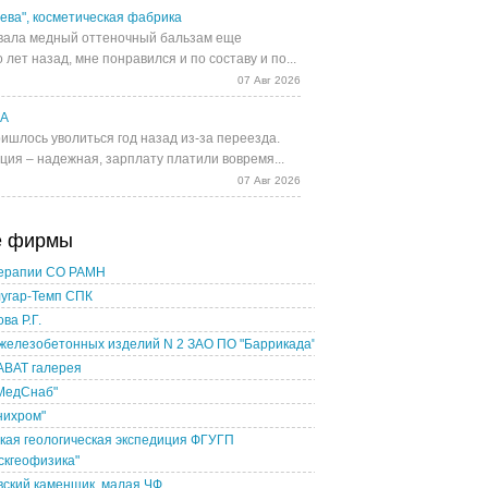
ева", косметическая фабрика
ала медный оттеночный бальзам еще
 лет назад, мне понравился и по составу и по...
07 Авг 2026
UA
ишлось уволиться год назад из-за переезда.
ция – надежная, зарплату платили вовремя...
07 Авг 2026
е фирмы
ерапии СО РАМН
лугар-Темп СПК
ва Р.Г.
железобетонных изделий N 2 ЗАО ПО "Баррикада"
АВАТ галерея
МедСнаб"
нихром"
кая геологическая экспедиция ФГУГП
скгеофизика"
ский каменщик, малая ЧФ