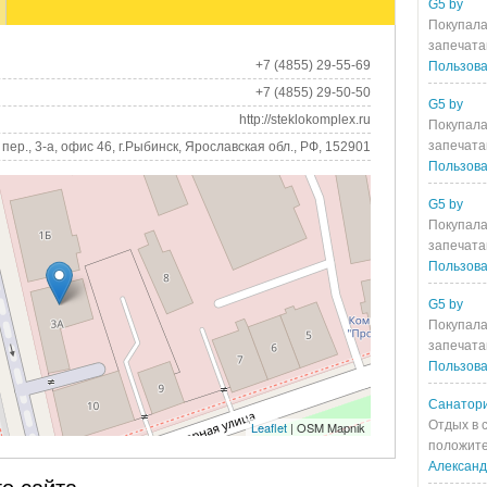
G5 by
Покупала
запечата
+7 (4855) 29-55-69
Пользова
+7 (4855) 29-50-50
G5 by
http://steklokomplex.ru
Покупала
запечата
ер., 3-а, офис 46, г.Рыбинск, Ярославская обл., РФ, 152901
Пользова
G5 by
Покупала
запечата
Пользова
G5 by
Покупала
запечата
Пользова
Санатори
Отдых в 
Leaflet
| OSM Mapnik
положите
Алексан