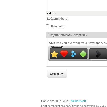
Path
:
p
Добавить фото
Я не робот
Я спамер
Введите символы с картинки
Кликните или перетащите фигуру правил
Copyright 2007- 2026,
Newotzyv.ru
Сайт оставляет за собой право по собственному усм