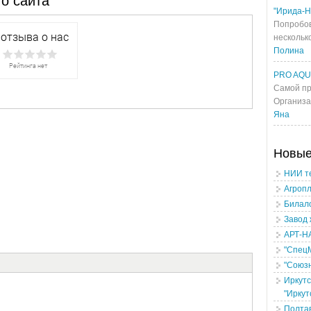
о сайта
"Ирида-Н
Попробов
несколько
Полина
PRO AQ
Самой пр
Организа
Яна
Новы
НИИ т
Агроп
Билало
Завод 
АРТ-Н
"Спец
"Союз
Иркутс
"Иркут
Полтав