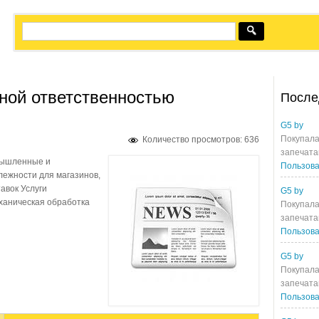
ной ответственностью
После
G5 by
Покупала
Количество просмотров: 636
запечата
мышленные и
Пользова
лежности для магазинов,
авок Услуги
G5 by
ханическая обработка
Покупала
запечата
Пользова
G5 by
Покупала
запечата
Пользова