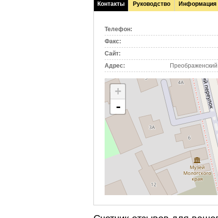
Контакты
Руководство
Информация
(активная
вкладка)
Телефон:
Факс:
Сайт:
Адрес:
Преображенский п
+
-