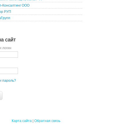
л-Консалтинг ООО
ор РУП
аГрупп
на сайт
и логин
и пароль?
Карта сайта
|
Обратная связь